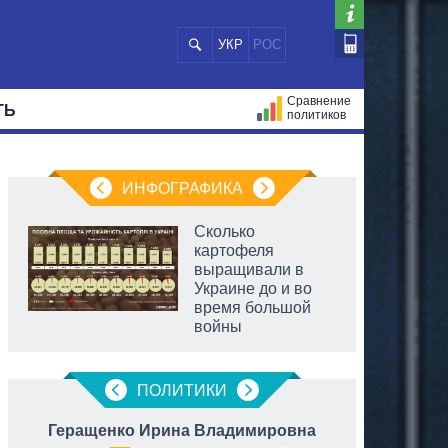
УКР
РОС
Сравнение
ТЬ
политиков
СТРАЦИЙ
МЭРЫ
ВСЕ ПЕРСОНЫ
ИНФОГРАФИКА
Сколько
картофеля
выращивали в
Украине до и во
время большой
войны
аспирант
ПОЛИТИКИ
Геращенко Ирина Владимировна
Юж