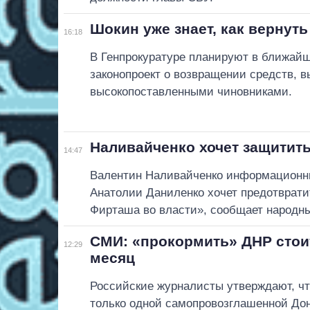
Шокин уже знает, как вернут
16:18
В Генпрокуратуре планируют в ближайш
законопроект о возвращении средств,
высокопоставленными чиновниками.
Наливайченко хочет защитить
14:47
Валентин Наливайченко информационны
Анатолии Даниленко хочет предотврати
Фирташа во власти», сообщает народны
СМИ: «прокормить» ДНР стоит
12:29
месяц
Российские журналисты утверждают, ч
только одной самопровозглашенной Дон