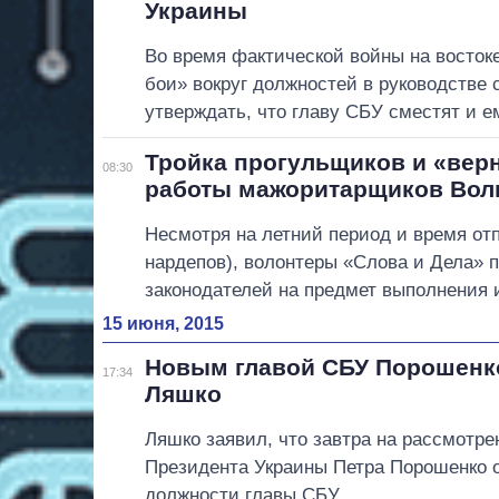
Украины
Во время фактической войны на восток
бои» вокруг должностей в руководстве 
утверждать, что главу СБУ сместят и 
Тройка прогульщиков и «вер
08:30
работы мажоритарщиков Во
Несмотря на летний период и время отп
нардепов), волонтеры «Слова и Дела» 
законодателей на предмет выполнения
15 июня, 2015
Новым главой СБУ Порошенко
17:34
Ляшко
Ляшко заявил, что завтра на рассмотр
Президента Украины Петра Порошенко 
должности главы СБУ.