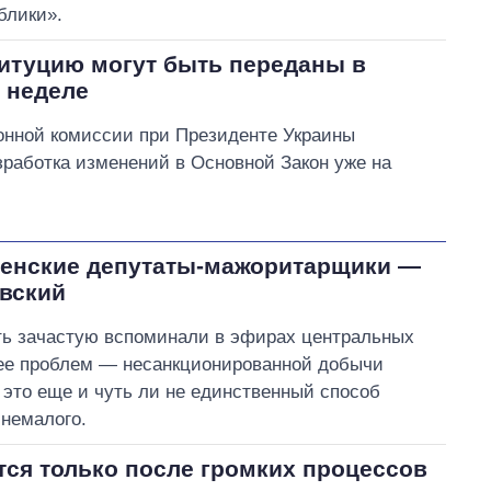
блики».
титуцию могут быть переданы в
 неделе
онной комиссии при Президенте Украины
зработка изменений в Основной Закон уже на
венские депутаты-мажоритарщики —
овский
сть зачастую вспоминали в эфирах центральных
 ее проблем — несанкционированной добычи
 это еще и чуть ли не единственный способ
 немалого.
тся только после громких процессов