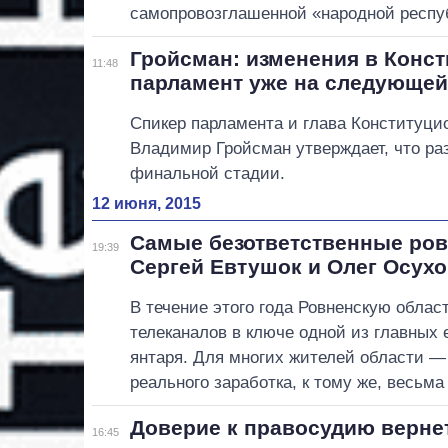
самопровозглашенной «народной респу
Гройсман: изменения в Конс
11:48
парламент уже на следующей
Спикер парламента и глава Конституци
Владимир Гройсман утверждает, что ра
финальной стадии.
12 июня, 2015
Самые безответственные ро
19:39
Сергей Евтушок и Олег Осух
В течение этого года Ровненскую обла
телеканалов в ключе одной из главных
янтаря. Для многих жителей области —
реального заработка, к тому же, весьма
Доверие к правосудию верне
16:45