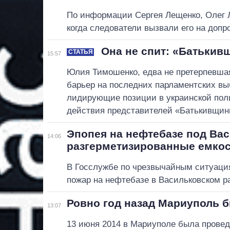
По информации Сергея Лещенко, Олег Л
когда следователи вызвали его на допр
Она не спит: «Батьки
СТАТЬЯ
15:57
Юлия Тимошенко, едва не претерпевшая
барьер на последних парламентских выб
лидирующие позиции в украинской поли
действия представителей «Батькивщины
Эпопея на нефтебазе под Ва
14:06
разгерметизированные емко
В Госслужбе по чрезвычайным ситуаци
пожар на нефтебазе в Васильковском р
Ровно год назад Мариуполь 
13:07
13 июня 2014 в Мариуполе была проведе