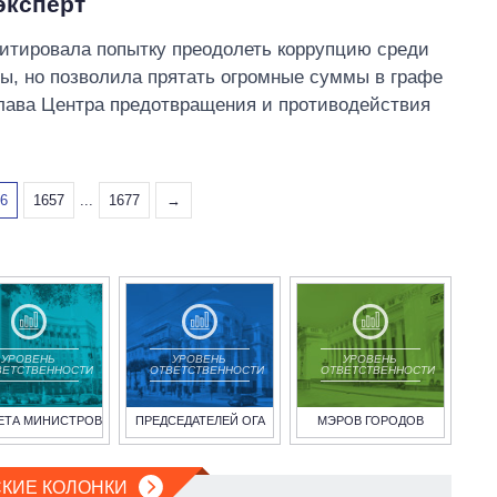
эксперт
митировала попытку преодолеть коррупцию среди
ды, но позволила прятать огромные суммы в графе
глава Центра предотвращения и противодействия
56
1657
...
1677
→
УРОВЕНЬ
УРОВЕНЬ
УРОВЕНЬ
ВЕТСТВЕННОСТИ
ОТВЕТСТВЕННОСТИ
ОТВЕТСТВЕННОСТИ
ЕТА МИНИСТРОВ
ПРЕДСЕДАТЕЛЕЙ ОГА
МЭРОВ ГОРОДОВ
КИЕ КОЛОНКИ