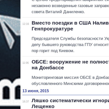
незаконно возведенные газовые заправк
совета Виталий Даниленко.
Вместо поездки в США Налива
12:16
Генпрокуратуре
Председателя Службы безопасности Укр
делу бывшего руководства ГПУ относи
пор горит под Киевом.
ОБСЕ: вооружение не полнос
11:06
на Донбассе
Мониторинговая миссия ОБСЕ в Донбас
обусловленного Минскими договоренно
13 июня, 2015
Ляшко систематически игнор
16:37
Лещенко