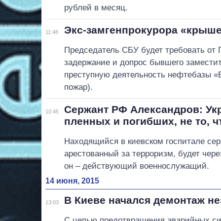
рублей в месяц.
Экс-замгенпрокурора «крыше
11:48
Председатель СБУ будет требовать от 
задержание и допрос бывшего заместите
преступную деятельность нефтебазы «
пожар).
Сержант РФ Александров: Укр
10:45
пленных и погибших, не то, ч
Находящийся в киевском госпитале се
арестованный за терроризм, будет чере
он – действующий военнослужащий.
14 июня, 2015
В Киеве начался демонтаж н
13:03
С целью предотвращения аварийных си