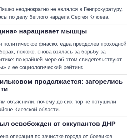
яшко неоднократно не являлся в Генпрокуратуру,
осы по делу беглого нардепа Сергея Клюева.
вщина» наращивает мышцы
 политическое фиаско, едва преодолев проходной
орах, похоже, снова взялась за борьбу за
тике: по крайней мере об этом свидетельствуют
» и ее социологический рейтинг.
сильковом продолжается: загорелись
сти
ям объяснили, почему до сих пор не потушили
айоне Киевской области.
был освобожден от оккупантов ДНР
на операция по зачистке города от боевиков