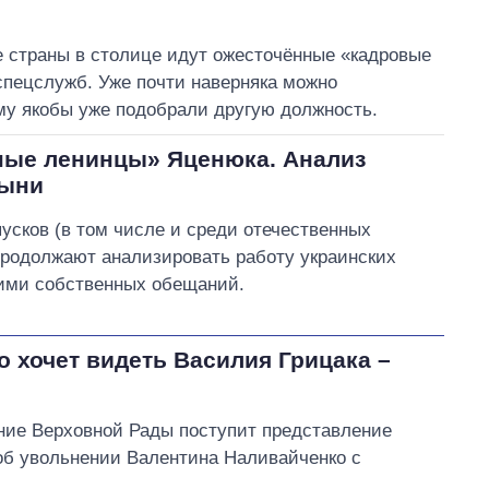
В процессе
46
43
Выполнено
35
37
35%
е страны в столице идут ожесточённые «кадровые
Не выполнено
24
выполнено
22
спецслужб. Уже почти наверняка можно
Всего
107
ему якобы уже подобрали другую должность.
ные ленинцы» Яценюка. Анализ
лыни
Скороход пообещала
усков (в том числе и среди отечественных
инициировать проверку
продолжают анализировать работу украинских
деятельности
 ими собственных обещаний.
управляющей компании
«Дім 9000» по
обслуживанию противопожарной
 хочет видеть Василия Грицака –
системы ЖК «Варшавский»
ение Верховной Рады поступит представление
об увольнении Валентина Наливайченко с