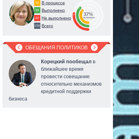
В процессе
58
37
Выполнено
58
36
37%
27
Не выполнено
42
выполнено
Всего
158
ОБЕЩАНИЯ ПОЛИТИКОВ
Корецкий пообещал
в
ближайшее время
провести совещание
относительно механизмов
кредитной поддержки
бизнеса
персонал
платежны