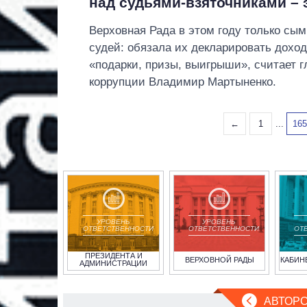
над судьями-взяточниками – 
Верховная Рада в этом году только сы
судей: обязала их декларировать дохо
«подарки, призы, выигрыши», считает 
коррупции Владимир Мартыненко.
←
1
...
16
УРОВЕНЬ
УРОВЕНЬ
ОТВЕТСТВЕННОСТИ
ОТВЕТСТВЕННОСТИ
ОТ
ПРЕЗИДЕНТА И
ВЕРХОВНОЙ РАДЫ
КАБИН
АДМИНИСТРАЦИИ
АВТОРС