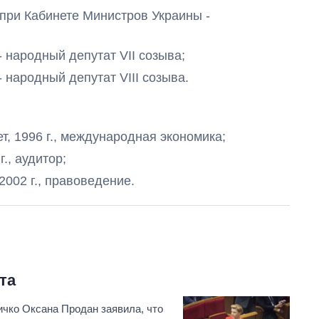
й при Кабинете Министров Украины -
 - народный депутат
VII созыва;
 - народный депутат
VIII созыва.
Дефицит памяти:
как вырос спрос
, 1996 г., международная экономика;
на чипы за
последние годы и
г., аудитор;
что прогнозируют
на 2027-й
002 г., правоведение.
та
ичко Оксана Продан заявила, что