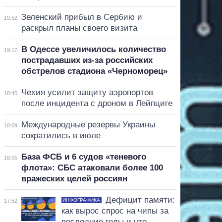
Зеленский прибыл в Сербию и
19:52
раскрыл планы своего визита
В Одессе увеличилось количество
19:17
пострадавших из-за российских
обстрелов стадиона «Черноморец»
Чехия усилит защиту аэропортов
18:45
после инцидента с дроном в Лейпциге
Международные резервы Украины
18:09
сократились в июле
База ФСБ и 6 судов «теневого
18:05
флота»: СБС атаковали более 100
вражеских целей россиян
Дефицит памяти:
ИНФОГРАФИКА
17:52
как вырос спрос на чипы за
последние годы и что