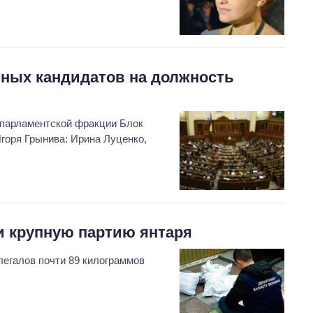
тных кандидатов на должность
 парламентской фракции Блок
горя Грынива: Ирина Луценко,
и крупную партию янтаря
легалов почти 89 килограммов