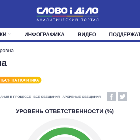
КИ
ИНФОГРАФИКА
ВИДЕО
ПОДДЕРЖА
ИС
ЛЕНТА
ВЕРХОВНАЯ РАДА
СОБЫТИЯ
СТАТЬИ
КАБИНЕТ МИНИСТРОВ
МНЕНИЯ
ОБЗОРЫ
ГЛАВЫ ОБЛАДМИНИ
ДАЙДЖЕСТЫ
тровна
на
ПОЛИТИКА
ДЕПУТАТЫ
ЭКОНОМИКА
КОМИТЕТЫ
ФРАКЦИИ
ОБЩЕСТВО
ОКРУГА
МИР
ТЬСЯ НА ПОЛИТИКА
АНИЯ В ПРОЦЕССЕ
ВСЕ ОБЕЩАНИЯ
АРХИВНЫЕ ОБЕЩАНИЯ
УРОВЕНЬ ОТВЕТСТВЕННОСТИ (%)