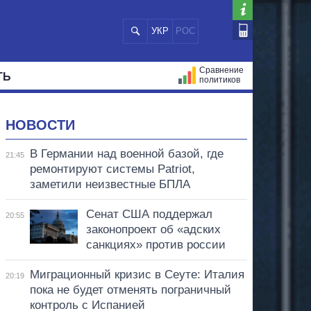
УКР
РОС
Сравнение
ТЬ
политиков
СТРАЦИЙ
МЭРЫ
ВСЕ ПЕРСОНЫ
НОВОСТИ
В Германии над военной базой, где
21:45
ремонтируют системы Patriot,
заметили неизвестные БПЛА
Сенат США поддержал
20:55
законопроект об «адских
санкциях» против россии
Миграционный кризис в Сеуте: Италия
20:19
пока не будет отменять пограничный
контроль с Испанией