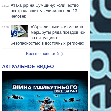
Атака рф на Сумщину: количество
13:22
пострадавших увеличилось до 13
человек
«Укрзализныця» изменила
12:58
маршруты ряда поездов из-
за ситуации с
безопасностью в восточных регионах
Больше новостей
АКТУАЛЬНОЕ ВИДЕО