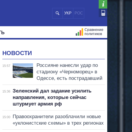
УКР
РОС
Сравнение
ТЬ
политиков
СТРАЦИЙ
МЭРЫ
ВСЕ ПЕРСОНЫ
НОВОСТИ
Россияне нанесли удар по
15:57
стадиону «Черноморец» в
Одессе, есть пострадавший
Зеленский дал задание усилить
15:36
направления, которые сейчас
штурмует армия рф
Правоохранители разоблачили новые
15:00
«уклонистские схемы» в трех регионах