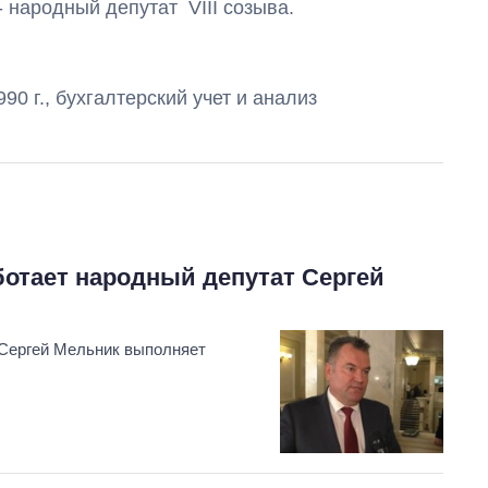
 - народный депутат VIII созыва
.
90 г., бухгалтерский учет и анализ
От 1 месяца – до 5
лет: кто и как долго
ботает народный депутат Сергей
занимал
должность
руководителя СВР
 Сергей Мельник выполняет