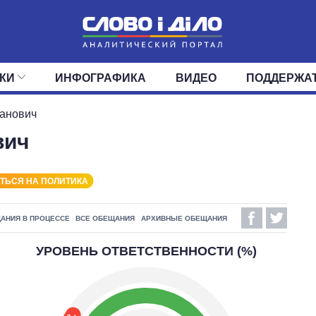
КИ
ИНФОГРАФИКА
ВИДЕО
ПОДДЕРЖА
ИС
ЛЕНТА
ВЕРХОВНАЯ РАДА
СОБЫТИЯ
СТАТЬИ
КАБИНЕТ МИНИСТРОВ
МНЕНИЯ
ОБЗОРЫ
ГЛАВЫ ОБЛАДМИНИ
ДАЙДЖЕСТЫ
ванович
вич
ПОЛИТИКА
ДЕПУТАТЫ
ЭКОНОМИКА
КОМИТЕТЫ
ФРАКЦИИ
ОБЩЕСТВО
ОКРУГА
МИР
ТЬСЯ НА ПОЛИТИКА
АНИЯ В ПРОЦЕССЕ
ВСЕ ОБЕЩАНИЯ
АРХИВНЫЕ ОБЕЩАНИЯ
УРОВЕНЬ ОТВЕТСТВЕННОСТИ (%)