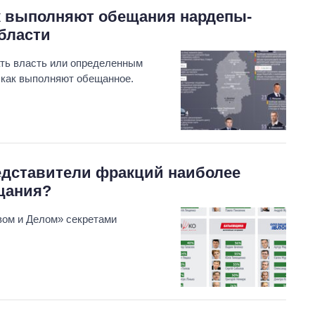
ак выполняют обещания нардепы-
бласти
ть власть или определенным
и как выполняют обещанное.
редставители фракций наиболее
щания?
ом и Делом» секретами