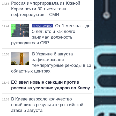
Россия импортировала из Южной
14:58
Кореи почти 30 тысяч тонн
нефтепродуктов – СМИ
От 1 месяца – до
ИНФОГРАФИКА
14:44
5 лет: кто и как долго
занимал должность
руководителя СВР
В Украине 6 августа
13:58
зафиксировали
температурные рекорды в 13
областных центрах
ЕС ввел новые санкции против
13:49
россии за усиление ударов по Киеву
В Киеве возросло количество
13:33
погибших в результате российской
атаки 5 августа