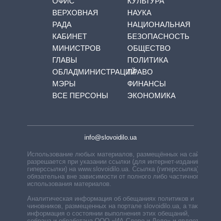
ОФИС
КУЛЬТУРА
ВЕРХОВНАЯ
НАУКА
РАДА
НАЦИОНАЛЬНАЯ
КАБИНЕТ
БЕЗОПАСНОСТЬ
МИНИСТРОВ
ОБЩЕСТВО
ГЛАВЫ
ПОЛИТИКА
ОБЛАДМИНИСТРАЦИЙ
ПРАВО
МЭРЫ
ФИНАНСЫ
ВСЕ ПЕРСОНЫ
ЭКОНОМИКА
info@slovoidilo.ua
Использование любых материалов, размещённых на сайте,
разрешается при указании ссылки (для интернет-изданий —
гиперссылки) на www.slovoidilo.ua. Ссылка (гиперссылка)
обязательна вне зависимости от полного либо частичного
использования материалов.
Аналитическая информация об обещаниях политиков и
чиновников, размещенных на портале slovoidilo.ua, а также
информация о состоянии выполнения этих обещаний,
собрана и обработана ООО «ИА Слово и Дело» и является