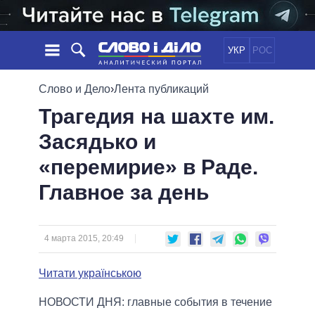
УКР
РОС
НОВОСТИ
Слово и Дело
›
Лента публикаций
Трагедия на шахте им.
ОБЕЩАНИЯ
ЛЕНТА
ПОЛИТИКА
Засядько и
СОБЫТИЯ
ЭКОНОМИКА
ПОЛИТИКИ
«перемирие» в Раде.
СТАТЬИ
ОБЩЕСТВО
ИНФОГРАФИКА
МНЕНИЯ
МИР
ВСЕ ПОЛИТИКИ
Главное за день
ОБЗОРЫ
ПРЕЗИДЕНТ И ОФИС
ВИДЕО
ДАЙДЖЕСТЫ
ВЕРХОВНАЯ РАДА
4 марта 2015, 20:49
ПОДДЕРЖАТЬ
КАБИНЕТ МИНИСТРОВ
ГЛАВЫ ОБЛАДМИНИСТРАЦИЙ
Читати українською
СРАВНЕНИЕ ПОЛИТИКОВ
МЭРЫ
НОВОСТИ ДНЯ: главные события в течение
ВСЕ ПЕРСОНЫ