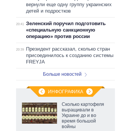
вернули еще одну группу украинских
детей и подростков
Зеленский поручил подготовить
20:41
«специальную санкционную
операцию» против россии
Президент рассказал, сколько стран
20:39
присоединилось к созданию системы
FREYJA
Больше новостей
ИНФОГРАФИКА
Сколько картофеля
о
выращивали в
Украине до и во
время большой
ic
войны