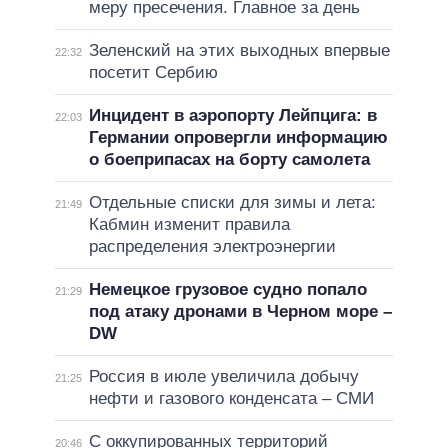
меру пресечения. Главное за день
Зеленский на этих выходных впервые
22:32
посетит Сербию
Инцидент в аэропорту Лейпцига: в
22:03
Германии опровергли информацию
о боеприпасах на борту самолета
Отдельные списки для зимы и лета:
21:49
Кабмин изменит правила
распределения электроэнергии
Немецкое грузовое судно попало
21:29
под атаку дронами в Черном море –
DW
Россия в июле увеличила добычу
21:25
нефти и газового конденсата – СМИ
С оккупированных территорий
20:46