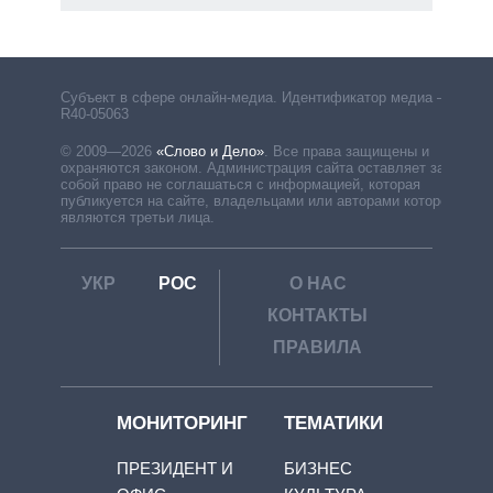
Субъект в сфере онлайн-медиа. Идентификатор медиа –
R40-05063
© 2009—2026
«Слово и Дело»
.
Все права защищены и
охраняются законом. Администрация сайта оставляет за
собой право не соглашаться с информацией, которая
публикуется на сайте, владельцами или авторами которой
являются третьи лица.
УКР
РОС
О НАС
КОНТАКТЫ
ПРАВИЛА
МОНИТОРИНГ
ТЕМАТИКИ
ПРЕЗИДЕНТ И
БИЗНЕС