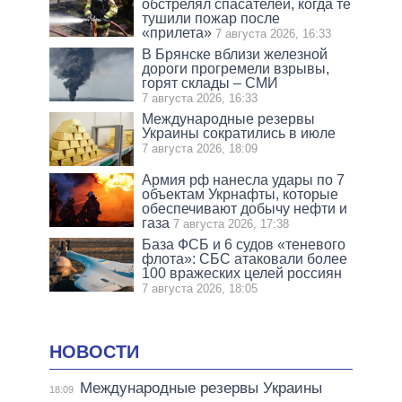
обстрелял спасателей, когда те
тушили пожар после
«прилета»
7 августа 2026, 16:33
В Брянске вблизи железной
дороги прогремели взрывы,
горят склады – СМИ
7 августа 2026, 16:33
Международные резервы
Украины сократились в июле
7 августа 2026, 18:09
Армия рф нанесла удары по 7
объектам Укрнафты, которые
обеспечивают добычу нефти и
газа
7 августа 2026, 17:38
База ФСБ и 6 судов «теневого
флота»: СБС атаковали более
100 вражеских целей россиян
7 августа 2026, 18:05
НОВОСТИ
Международные резервы Украины
18:09