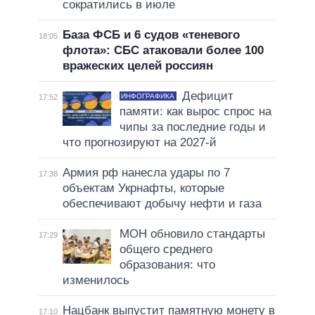
сократились в июле
База ФСБ и 6 судов «теневого
18:05
флота»: СБС атаковали более 100
вражеских целей россиян
Дефицит
ИНФОГРАФИКА
17:52
памяти: как вырос спрос на
чипы за последние годы и
что прогнозируют на 2027-й
Армия рф нанесла удары по 7
17:38
объектам Укрнафты, которые
обеспечивают добычу нефти и газа
МОН обновило стандарты
17:29
общего среднего
образования: что
изменилось
Нацбанк выпустит памятную монету в
17:10