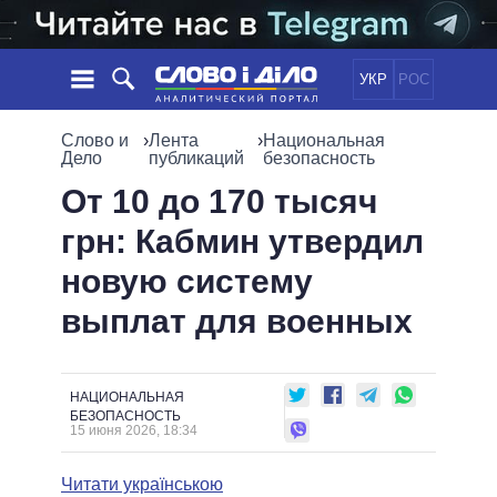
УКР
РОС
НОВОСТИ
Слово и
›
Лента
›
Национальная
Дело
публикаций
безопасность
ОБЕЩАНИЯ
ЛЕНТА
ПОЛИТИКА
От 10 до 170 тысяч
СОБЫТИЯ
ЭКОНОМИКА
грн: Кабмин утвердил
ПОЛИТИКИ
СТАТЬИ
ОБЩЕСТВО
новую систему
ИНФОГРАФИКА
МНЕНИЯ
МИР
ВСЕ ПОЛИТИКИ
выплат для военных
ОБЗОРЫ
ПРЕЗИДЕНТ И ОФИС
ВИДЕО
ДАЙДЖЕСТЫ
ВЕРХОВНАЯ РАДА
ПОДДЕРЖАТЬ
КАБИНЕТ МИНИСТРОВ
НАЦИОНАЛЬНАЯ
ГЛАВЫ ОБЛАДМИНИСТРАЦИЙ
БЕЗОПАСНОСТЬ
СРАВНЕНИЕ ПОЛИТИКОВ
15 июня 2026, 18:34
МЭРЫ
ВСЕ ПЕРСОНЫ
Читати українською