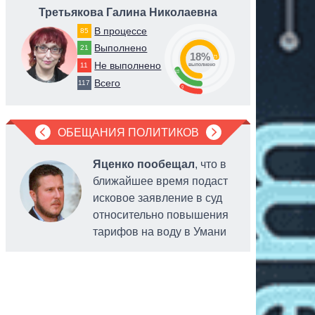
Третьякова Галина Николаевна
Руд
В процессе
85
Выполнено
21
18%
73
Не выполнено
11
выполнено
18
Всего
117
9
ОБЕЩАНИЯ ПОЛИТИКОВ
Яценко пообещал
, что в
ближайшее время подаст
исковое заявление в суд
относительно повышения
тарифов на воду в Умани
головы