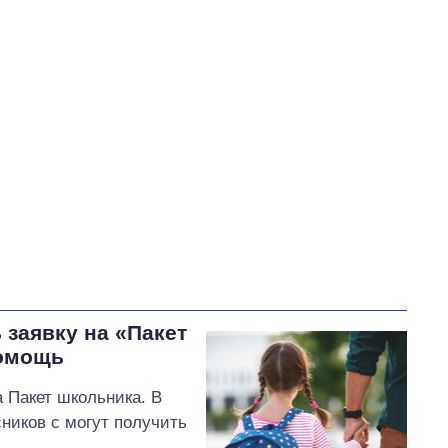
Герасимов Артур Владимирович
В процессе
46
43
Выполнено
35
37
35%
Не выполнено
24
выполнено
22
Всего
107
Тищенко пообещал
внести предложения по
разблокированию портов
Одессы и экспорту зерна
на рассмотрение комитета
 заявку на «Пакет
помощь
 Пакет школьника. В
ников с могут получить