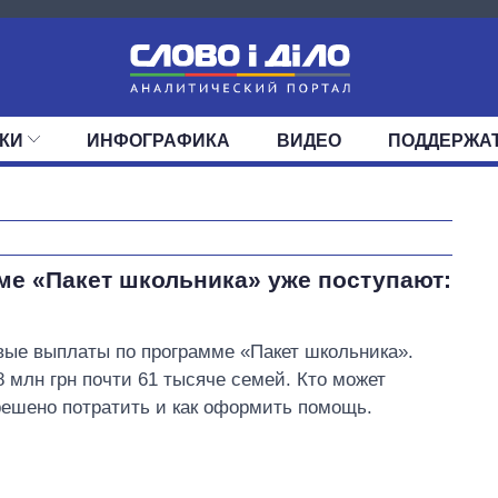
КИ
ИНФОГРАФИКА
ВИДЕО
ПОДДЕРЖА
ИС
ЛЕНТА
ВЕРХОВНАЯ РАДА
СОБЫТИЯ
СТАТЬИ
КАБИНЕТ МИНИСТРОВ
МНЕНИЯ
ОБЗОРЫ
ГЛАВЫ ОБЛАДМИНИ
ДАЙДЖЕСТЫ
ПОЛИТИКА
ДЕПУТАТЫ
ЭКОНОМИКА
КОМИТЕТЫ
ФРАКЦИИ
ОБЩЕСТВО
ОКРУГА
МИР
Восемь
е «Пакет школьника» уже поступают:
массированных
ударов по Украине
за лето: Киев и
вые выплаты по программе «Пакет школьника».
область стали
 млн грн почти 61 тысяче семей. Кто может
главной целью рф
зрешено потратить и как оформить помощь.