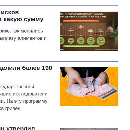
 исков
а какую сумму
фике, как менялись
выплату алиментов и
делили более 190
осударственной
учшие исследователи
и. На эту программу
в гривен.
ин утвердил