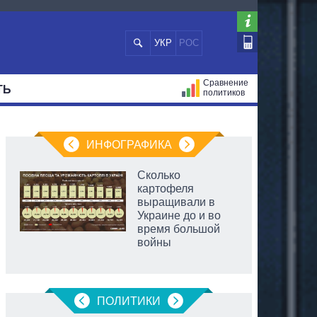
УКР
РОС
Сравнение
ТЬ
политиков
СТРАЦИЙ
МЭРЫ
ВСЕ ПЕРСОНЫ
ИНФОГРАФИКА
Сколько
картофеля
выращивали в
Украине до и во
время большой
войны
аспирант
ПОЛИТИКИ