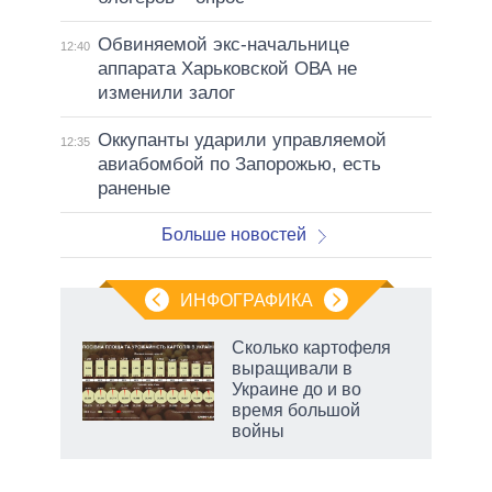
Обвиняемой экс-начальнице
12:40
аппарата Харьковской ОВА не
изменили залог
Оккупанты ударили управляемой
12:35
авиабомбой по Запорожью, есть
раненые
Больше новостей
ИНФОГРАФИКА
 5
Сколько картофеля
го
выращивали в
сть
Украине до и во
ВР
время большой
войны