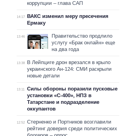
коррупции – глава САП
ВАКС изменил меру пресечения
14:17
Ермаку
Правительство продлило
13:46
услугу «Брак онлайн» еще
на два года
В Лейпциге дрон врезался в крыло
13:38
украинского Ан-124: СМИ раскрыли
новые детали
Силы обороны поразили пусковые
13:11
установки «С-400», НПЗ в
Татарстане и подразделение
оккупантов
Стерненко и Портников возглавили
12:52
рейтинг доверия среди политических
блогеров – опрос