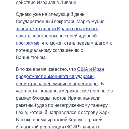
действия Израиля в Ливане.
Однако уже на следующий день
государственный секретарь Марко Рубио
заявил, что власти Ирана согласились
начать переговоры по своей ядерной
программе
, что может стать первым шагом к
потенциальному соглашению с
Вашингтоном.
В то же время известно, что
США и Иран
продолжают обмениваться ударами,
несмотря на перемирие и переговоры
. В
частности, недавно американские военные в
рамках блокады портов Ирана нанесли
ракетный удар по незагруженному танкеру
Lexie, который направлялся к острову Харк.
В то же время иранский Корпус стражей
исламской революции (КСИР) заявил о