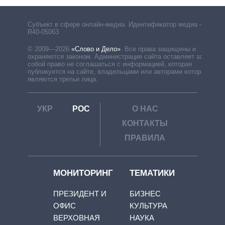
Субъект в сфере онлайн-медиа. Идентификатор медиа –
R40-05063
© 2009—2026
«Слово и Дело»
.
Все права защищены и
охраняются законом. Администрация сайта оставляет за
собой право не соглашаться с информацией, которая
публикуется на сайте, владельцами или авторами которой
являются третьи лица.
УКР
РОС
О НАС
КОНТАКТЫ
ПРАВИЛА
МОНИТОРИНГ
ТЕМАТИКИ
ПРЕЗИДЕНТ И
БИЗНЕС
ОФИС
КУЛЬТУРА
ВЕРХОВНАЯ
НАУКА