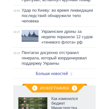
Удар по Киеву: во время ликвидации
10:56
последствий обнаружили тело
человека
Украинские дроны за
10:27
неделю поразили 12 судов
«теневого флота» рф
Пентагон досрочно отстранил
10:24
генерала, который координировал
поддержку Украины
Больше новостей
ИНФОГРАФИКА
 как
Как изменился
чипы
бюджет
ды и
Министерства