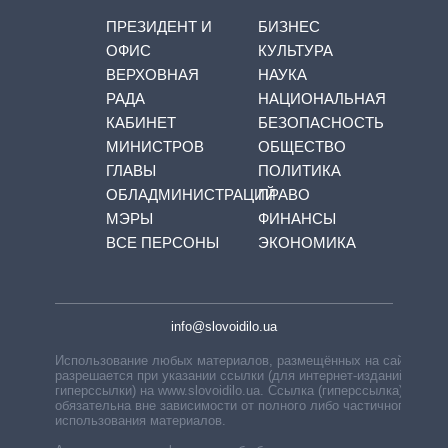
ПРЕЗИДЕНТ И
БИЗНЕС
ОФИС
КУЛЬТУРА
ВЕРХОВНАЯ
НАУКА
РАДА
НАЦИОНАЛЬНАЯ
КАБИНЕТ
БЕЗОПАСНОСТЬ
МИНИСТРОВ
ОБЩЕСТВО
ГЛАВЫ
ПОЛИТИКА
ОБЛАДМИНИСТРАЦИЙ
ПРАВО
МЭРЫ
ФИНАНСЫ
ВСЕ ПЕРСОНЫ
ЭКОНОМИКА
info@slovoidilo.ua
Использование любых материалов, размещённых на сайте,
разрешается при указании ссылки (для интернет-изданий —
гиперссылки) на www.slovoidilo.ua. Ссылка (гиперссылка)
обязательна вне зависимости от полного либо частичного
использования материалов.