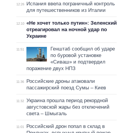
Испания ввела пограничный контроль
12:26
для путешественников из Италии
«Не хочет только путин»: Зеленский
12:10
отреагировал на ночной удар по
Украине
Генштаб сообщил об ударе
11:51
по буровой установке
«Сиваш» и подтвердил
поражение двух НПЗ
Российские дроны атаковали
11:36
пассажирский поезд Сумы – Киев
Украина прошла период рекордной
11:32
августовской жары без отключений
света – Шмыгаль
Российский дрон попал в склад в
11:01
Прилуках, вспыхнул крупный пожар