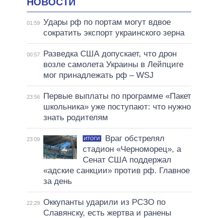
НОВОСТИ
Удары рф по портам могут вдвое
01:59
сократить экспорт украинского зерна
Разведка США допускает, что дрон
00:57
возле самолета Украины в Лейпциге
мог принадлежать рф – WSJ
Первые выплаты по программе «Пакет
23:56
школьника» уже поступают: что нужно
знать родителям
Враг обстрелял
ИТОГИ
23:09
стадион «Черноморец», а
Сенат США поддержал
«адские санкции» против рф. Главное
за день
Оккупанты ударили из РСЗО по
22:29
Славянску, есть жертва и ранены