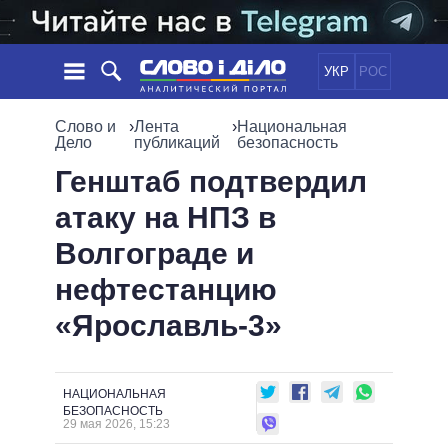
УКР
РОС
НОВОСТИ
Слово и
›
Лента
›
Национальная
Дело
публикаций
безопасность
ОБЕЩАНИЯ
ЛЕНТА
ПОЛИТИКА
Генштаб подтвердил
СОБЫТИЯ
ЭКОНОМИКА
атаку на НПЗ в
ПОЛИТИКИ
СТАТЬИ
ОБЩЕСТВО
Волгограде и
ИНФОГРАФИКА
МНЕНИЯ
МИР
ВСЕ ПОЛИТИКИ
нефтестанцию
ОБЗОРЫ
ПРЕЗИДЕНТ И ОФИС
ВИДЕО
«Ярославль-3»
ДАЙДЖЕСТЫ
ВЕРХОВНАЯ РАДА
ПОДДЕРЖАТЬ
КАБИНЕТ МИНИСТРОВ
ГЛАВЫ ОБЛАДМИНИСТРАЦИЙ
СРАВНЕНИЕ ПОЛИТИКОВ
НАЦИОНАЛЬНАЯ
МЭРЫ
БЕЗОПАСНОСТЬ
29 мая 2026, 15:23
ВСЕ ПЕРСОНЫ