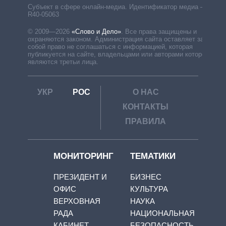
Субъект в сфере онлайн-медиа. Идентификатор медиа –
R40-05063
© 2009—2026
«Слово и Дело»
.
Все права защищены и
охраняются законом. Администрация сайта оставляет за
собой право не соглашаться с информацией, которая
публикуется на сайте, владельцами или авторами которой
являются третьи лица.
УКР
РОС
О НАС
КОНТАКТЫ
ПРАВИЛА
МОНИТОРИНГ
ТЕМАТИКИ
ПРЕЗИДЕНТ И
БИЗНЕС
ОФИС
КУЛЬТУРА
ВЕРХОВНАЯ
НАУКА
РАДА
НАЦИОНАЛЬНАЯ
КАБИНЕТ
БЕЗОПАСНОСТЬ