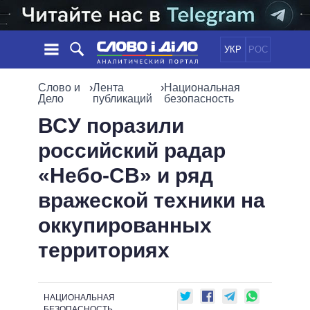
УКР
РОС
НОВОСТИ
Слово и
›
Лента
›
Национальная
Дело
публикаций
безопасность
ОБЕЩАНИЯ
ЛЕНТА
ПОЛИТИКА
ВСУ поразили
СОБЫТИЯ
ЭКОНОМИКА
российский радар
ПОЛИТИКИ
СТАТЬИ
ОБЩЕСТВО
«Небо-СВ» и ряд
ИНФОГРАФИКА
МНЕНИЯ
МИР
ВСЕ ПОЛИТИКИ
вражеской техники на
ОБЗОРЫ
ПРЕЗИДЕНТ И ОФИС
ВИДЕО
оккупированных
ДАЙДЖЕСТЫ
ВЕРХОВНАЯ РАДА
ПОДДЕРЖАТЬ
КАБИНЕТ МИНИСТРОВ
территориях
ГЛАВЫ ОБЛАДМИНИСТРАЦИЙ
СРАВНЕНИЕ ПОЛИТИКОВ
МЭРЫ
НАЦИОНАЛЬНАЯ
ВСЕ ПЕРСОНЫ
БЕЗОПАСНОСТЬ