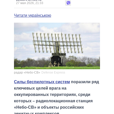
27 мая 2026, 21:33
Читати українською
радар «Небо-СВ»
Defense Express
Силы беспилотных систем
поразили ряд
ключевых целей врага на
оккупированных территориях, среди
которых – радиолокационная станция
«Небо-СВ» и объекты российских
зенитных комплексов.