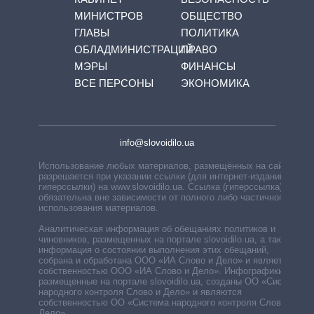
МИНИСТРОВ
ОБЩЕСТВО
ГЛАВЫ
ПОЛИТИКА
ОБЛАДМИНИСТРАЦИЙ
ПРАВО
МЭРЫ
ФИНАНСЫ
ВСЕ ПЕРСОНЫ
ЭКОНОМИКА
info@slovoidilo.ua
Использование любых материалов, размещённых на сайте,
разрешается при указании ссылки (для интернет-изданий —
гиперссылки) на www.slovoidilo.ua. Ссылка (гиперссылка)
обязательна вне зависимости от полного либо частичного
использования материалов.
Аналитическая информация об обещаниях политиков и
чиновников, размещенных на портале slovoidilo.ua, а также
информация о состоянии выполнения этих обещаний,
собрана и обработана ООО «ИА Слово и Дело» и является
собственностью ООО «ИА Слово и Дело». Инфографики,
размещенные на портале slovoidilo.ua, созданы ОО «Система
народного контроля Слово и Дело» и являются
собственностью ОО «Система народного контроля Слово и
Дело».