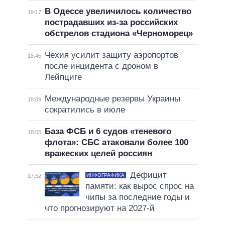
В Одессе увеличилось количество
19:17
пострадавших из-за российских
обстрелов стадиона «Черноморец»
Чехия усилит защиту аэропортов
18:45
после инцидента с дроном в
Лейпциге
Международные резервы Украины
18:09
сократились в июле
База ФСБ и 6 судов «теневого
18:05
флота»: СБС атаковали более 100
вражеских целей россиян
Дефицит
ИНФОГРАФИКА
17:52
памяти: как вырос спрос на
чипы за последние годы и
что прогнозируют на 2027-й