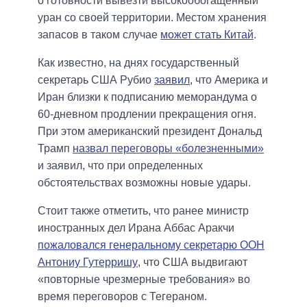
о готовности вывезти высокообогащенный
уран со своей территории. Местом хранения
запасов в таком случае
может стать Китай
.
Как известно, на днях государственный
секретарь США Рубио
заявил
, что Америка и
Иран близки к подписанию меморандума о
60-дневном продлении прекращения огня.
При этом американский президент Дональд
Трамп
назвал переговоры «болезненными»
и заявил, что при определенных
обстоятельствах возможны новые удары.
Стоит также отметить, что ранее министр
иностранных дел Ирана Аббас Аракчи
пожаловался генеральному секретарю ООН
Антониу Гутерришу
, что США выдвигают
«повторные чрезмерные требования» во
время переговоров с Тегераном.