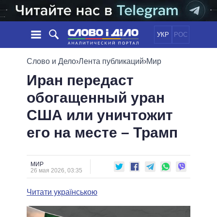
УКР
РОС
НОВОСТИ
Слово и Дело
›
Лента публикаций
›
Мир
Иран передаст
ОБЕЩАНИЯ
ЛЕНТА
ПОЛИТИКА
обогащенный уран
СОБЫТИЯ
ЭКОНОМИКА
ПОЛИТИКИ
США или уничтожит
СТАТЬИ
ОБЩЕСТВО
ИНФОГРАФИКА
МНЕНИЯ
МИР
ВСЕ ПОЛИТИКИ
его на месте – Трамп
ОБЗОРЫ
ПРЕЗИДЕНТ И ОФИС
ВИДЕО
ДАЙДЖЕСТЫ
ВЕРХОВНАЯ РАДА
МИР
ПОДДЕРЖАТЬ
КАБИНЕТ МИНИСТРОВ
26 мая 2026, 03:35
ГЛАВЫ ОБЛАДМИНИСТРАЦИЙ
СРАВНЕНИЕ ПОЛИТИКОВ
Читати українською
МЭРЫ
ВСЕ ПЕРСОНЫ