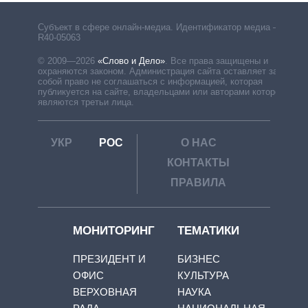
Субъект в сфере онлайн-медиа. Идентификатор медиа –
R40-05063
© 2009—2026
«Слово и Дело»
.
Все права защищены и
охраняются законом. Администрация сайта оставляет за
собой право не соглашаться с информацией, которая
публикуется на сайте, владельцами или авторами которой
являются третьи лица.
УКР
РОС
О НАС
КОНТАКТЫ
ПРАВИЛА
МОНИТОРИНГ
ТЕМАТИКИ
ПРЕЗИДЕНТ И
БИЗНЕС
ОФИС
КУЛЬТУРА
ВЕРХОВНАЯ
НАУКА