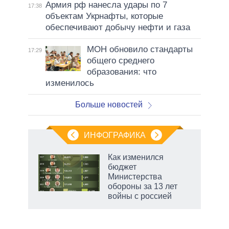
Армия рф нанесла удары по 7
17:38
объектам Укрнафты, которые
обеспечивают добычу нефти и газа
МОН обновило стандарты
17:29
общего среднего
образования: что
изменилось
Больше новостей
ИНФОГРАФИКА
 5
Как изменился
го
бюджет
сть
Министерства
ВР
обороны за 13 лет
войны с россией