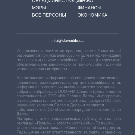
ОБЛАДМИНИСТРАЦИЙ
ПРАВО
МЭРЫ
ФИНАНСЫ
ВСЕ ПЕРСОНЫ
ЭКОНОМИКА
info@slovoidilo.ua
Использование любых материалов, размещённых на сайте,
разрешается при указании ссылки (для интернет-изданий —
гиперссылки) на www.slovoidilo.ua. Ссылка (гиперссылка)
обязательна вне зависимости от полного либо частичного
использования материалов.
Аналитическая информация об обещаниях политиков и
чиновников, размещенных на портале slovoidilo.ua, а также
информация о состоянии выполнения этих обещаний,
собрана и обработана ООО «ИА Слово и Дело» и является
собственностью ООО «ИА Слово и Дело». Инфографики,
размещенные на портале slovoidilo.ua, созданы ОО «Система
народного контроля Слово и Дело» и являются
собственностью ОО «Система народного контроля Слово и
Дело».
Материалы, отмеченные значками, публикуются на правах
рекламы: «Промо», «Новости компаний», «Позиция»,
«Партнерский материал», «Спецпроект», «При поддержке».
Редакция не несет ответственности за факты и оценочные