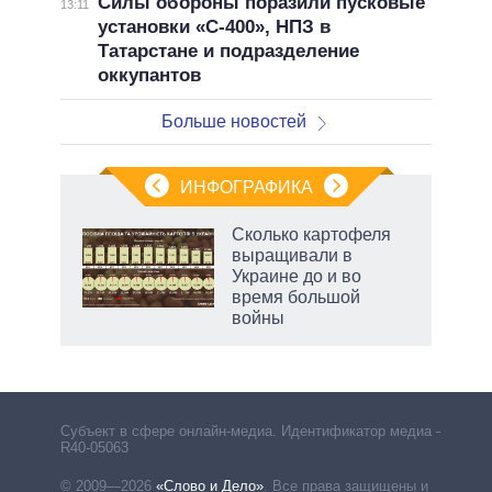
Силы обороны поразили пусковые
13:11
установки «С-400», НПЗ в
Татарстане и подразделение
оккупантов
Больше новостей
ИНФОГРАФИКА
Сколько картофеля
выращивали в
Украине до и во
ет
время большой
войны
маги
Субъект в сфере онлайн-медиа. Идентификатор медиа –
R40-05063
© 2009—2026
«Слово и Дело»
.
Все права защищены и