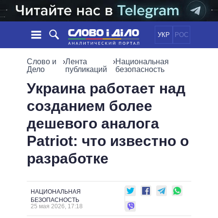
УКР
РОС
НОВОСТИ
Слово и
›
Лента
›
Национальная
Дело
публикаций
безопасность
ОБЕЩАНИЯ
ЛЕНТА
ПОЛИТИКА
Украина работает над
СОБЫТИЯ
ЭКОНОМИКА
созданием более
ПОЛИТИКИ
СТАТЬИ
ОБЩЕСТВО
дешевого аналога
ИНФОГРАФИКА
МНЕНИЯ
МИР
ВСЕ ПОЛИТИКИ
Patriot: что известно о
ОБЗОРЫ
ПРЕЗИДЕНТ И ОФИС
ВИДЕО
разработке
ДАЙДЖЕСТЫ
ВЕРХОВНАЯ РАДА
ПОДДЕРЖАТЬ
КАБИНЕТ МИНИСТРОВ
ГЛАВЫ ОБЛАДМИНИСТРАЦИЙ
СРАВНЕНИЕ ПОЛИТИКОВ
НАЦИОНАЛЬНАЯ
МЭРЫ
БЕЗОПАСНОСТЬ
25 мая 2026, 17:18
ВСЕ ПЕРСОНЫ