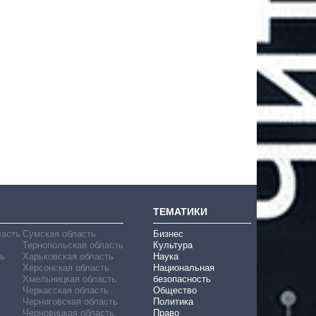
ТЕМАТИКИ
ласть
Сумская область
Бизнес
Тернопольская область
Культура
ь
Харьковская область
Наука
Херсонская область
Национальная
Хмельницкая область
безопасность
Черкасская область
Общество
Черниговская область
Политика
Черновицкая область
Право