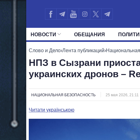
НОВОСТИ
ОБЕЩАНИЯ
ПОЛИТИ
ВСЕ ПОЛИТИКИ
ПРЕЗИДЕНТ И ОФ
Слово и Дело
›
Лента публикаций
›
Национальная
НПЗ в Сызрани приоста
украинских дронов – Re
НАЦИОНАЛЬНАЯ БЕЗОПАСНОСТЬ
25 мая 2026, 21:11
Читати українською