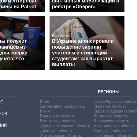
комментировал
фиктивных мобилизаций в
аины на Patriot
реестре «Оберег»
6 августа
ы получит
В Украине анонсировали
раинцев из
повышение зарплат
 для сверки
учителям и стипендий
учета: что
студентам: как вырастут
выплаты
РЕГИОНЫ
Киев
Ивано-Франковская об
ИС
Автономная республика
Киевская область
Крым
Кировоградская област
РОВ
Винницкая область
Луганская область
Волынская область
Львовская область
ЦИЙ
Днепропетровская область
Николаевская область
Донецкая область
Одесская область
Житомирская область
Полтавская область