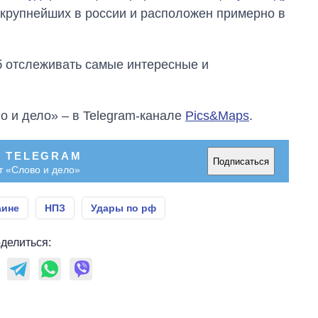
 крупнейших в россии и расположен примерно в
об отслеживать самые интересные и
о и дело» – в Telegram-канале
Pics&Maps
.
В TELEGRAM
Подписаться
т «Слово и дело»
аине
НПЗ
Удары по рф
делиться: