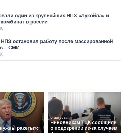
овали один из крупнейших НПЗ «Лукойла» и
 комбинат в россии
40
 НПЗ остановил работу после массированной
ов – СМИ
10
6 августа
Чиновникам ТЦК сообщили
 нужны ракеты»:
о подозрении из-за случаев