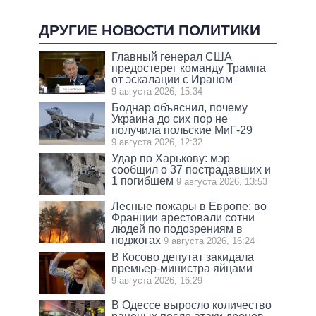
ДРУГИЕ НОВОСТИ ПОЛИТИКИ
Главный генерал США
предостерег команду Трампа
от эскалации с Ираном
9 августа 2026, 15:34
Боднар объяснил, почему
Украина до сих пор не
получила польские МиГ-29
9 августа 2026, 12:32
Удар по Харькову: мэр
сообщил о 37 пострадавших и
1 погибшем
9 августа 2026, 13:53
Лесные пожары в Европе: во
Франции арестовали сотни
людей по подозрениям в
поджогах
9 августа 2026, 16:24
В Косово депутат закидала
премьер-министра яйцами
9 августа 2026, 16:29
В Одессе выросло количество