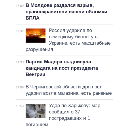
В Молдове раздался взрыв,
15:09
правоохранители нашли обломки
БПЛА
Россия ударила по
14:42
немецкому бизнесу в
Украине, есть масштабные
разрушения
Партия Мадяра выдвинула
14:33
кандидата на пост президента
Венгрии
В Черниговской области дрон рф
14:09
ударил возле магазина, есть раненые
Удар по Харькову: мэр
13:53
сообщил о 37
пострадавших и 1
погибшем