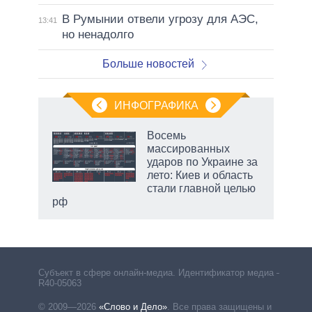
В Румынии отвели угрозу для АЭС,
13:41
но ненадолго
Больше новостей
ИНФОГРАФИКА
еля
Восемь
массированных
ударов по Украине за
лето: Киев и область
стали главной целью
рф
Субъект в сфере онлайн-медиа. Идентификатор медиа –
R40-05063
© 2009—2026
«Слово и Дело»
.
Все права защищены и