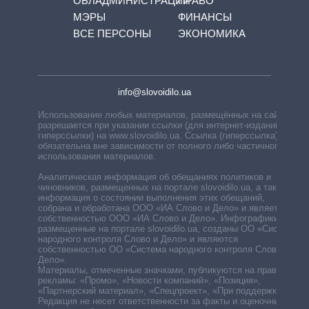
ОБЛАДМИНИСТРАЦИЙ
ПРАВО
МЭРЫ
ФИНАНСЫ
ВСЕ ПЕРСОНЫ
ЭКОНОМИКА
info@slovoidilo.ua
Использование любых материалов, размещённых на сайте,
разрешается при указании ссылки (для интернет-изданий —
гиперссылки) на www.slovoidilo.ua. Ссылка (гиперссылка)
обязательна вне зависимости от полного либо частичного
использования материалов.
Аналитическая информация об обещаниях политиков и
чиновников, размещенных на портале slovoidilo.ua, а также
информация о состоянии выполнения этих обещаний,
собрана и обработана ООО «ИА Слово и Дело» и является
собственностью ООО «ИА Слово и Дело». Инфографики,
размещенные на портале slovoidilo.ua, созданы ОО «Система
народного контроля Слово и Дело» и являются
собственностью ОО «Система народного контроля Слово и
Дело».
Материалы, отмеченные значками, публикуются на правах
рекламы: «Промо», «Новости компаний», «Позиция»,
«Партнерский материал», «Спецпроект», «При поддержке».
Редакция не несет ответственности за факты и оценочные