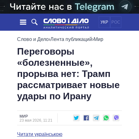
УКР
РОС
НОВОСТИ
Слово и Дело
›
Лента публикаций
›
Мир
Переговоры
ОБЕЩАНИЯ
ЛЕНТА
ПОЛИТИКА
«болезненные»,
СОБЫТИЯ
ЭКОНОМИКА
ПОЛИТИКИ
прорыва нет: Трамп
СТАТЬИ
ОБЩЕСТВО
ИНФОГРАФИКА
МНЕНИЯ
МИР
ВСЕ ПОЛИТИКИ
рассматривает новые
ОБЗОРЫ
ПРЕЗИДЕНТ И ОФИС
удары по Ирану
ВИДЕО
ДАЙДЖЕСТЫ
ВЕРХОВНАЯ РАДА
ПОДДЕРЖАТЬ
КАБИНЕТ МИНИСТРОВ
ГЛАВЫ ОБЛАДМИНИСТРАЦИЙ
МИР
СРАВНЕНИЕ ПОЛИТИКОВ
23 мая 2026, 11:21
МЭРЫ
Читати українською
ВСЕ ПЕРСОНЫ