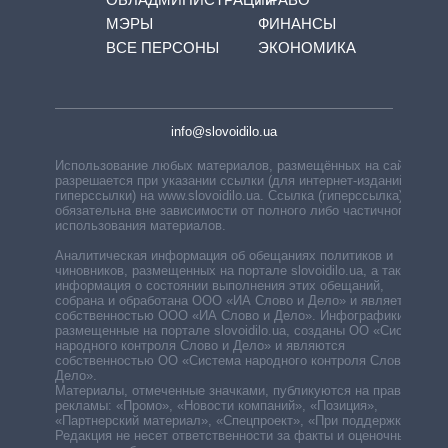
МЭРЫ
ФИНАНСЫ
ВСЕ ПЕРСОНЫ
ЭКОНОМИКА
info@slovoidilo.ua
Использование любых материалов, размещённых на сайте,
разрешается при указании ссылки (для интернет-изданий —
гиперссылки) на www.slovoidilo.ua. Ссылка (гиперссылка)
обязательна вне зависимости от полного либо частичного
использования материалов.
Аналитическая информация об обещаниях политиков и
чиновников, размещенных на портале slovoidilo.ua, а также
информация о состоянии выполнения этих обещаний,
собрана и обработана ООО «ИА Слово и Дело» и является
собственностью ООО «ИА Слово и Дело». Инфографики,
размещенные на портале slovoidilo.ua, созданы ОО «Система
народного контроля Слово и Дело» и являются
собственностью ОО «Система народного контроля Слово и
Дело».
Материалы, отмеченные значками, публикуются на правах
рекламы: «Промо», «Новости компаний», «Позиция»,
«Партнерский материал», «Спецпроект», «При поддержке».
Редакция не несет ответственности за факты и оценочные