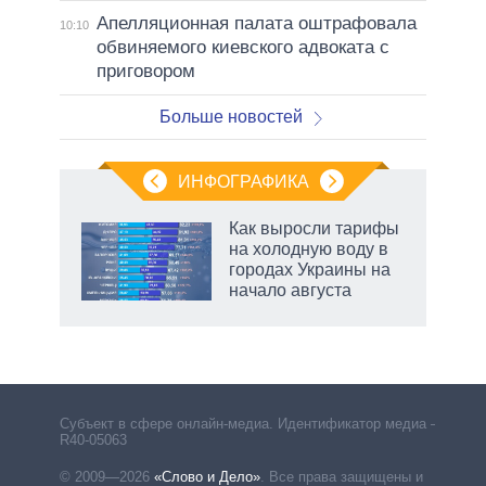
Апелляционная палата оштрафовала
10:10
обвиняемого киевского адвоката с
приговором
Больше новостей
ИНФОГРАФИКА
Как выросли тарифы
о
на холодную воду в
городах Украины на
начало августа
ic
Субъект в сфере онлайн-медиа. Идентификатор медиа –
R40-05063
© 2009—2026
«Слово и Дело»
.
Все права защищены и