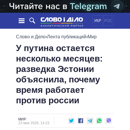
УКР
РОС
НОВОСТИ
Слово и Дело
›
Лента публикаций
›
Мир
У путина остается
ОБЕЩАНИЯ
ЛЕНТА
ПОЛИТИКА
несколько месяцев:
СОБЫТИЯ
ЭКОНОМИКА
ПОЛИТИКИ
разведка Эстонии
СТАТЬИ
ОБЩЕСТВО
ИНФОГРАФИКА
МНЕНИЯ
МИР
ВСЕ ПОЛИТИКИ
объяснила, почему
ОБЗОРЫ
ПРЕЗИДЕНТ И ОФИС
время работает
ВИДЕО
ДАЙДЖЕСТЫ
ВЕРХОВНАЯ РАДА
против россии
ПОДДЕРЖАТЬ
КАБИНЕТ МИНИСТРОВ
ГЛАВЫ ОБЛАДМИНИСТРАЦИЙ
СРАВНЕНИЕ ПОЛИТИКОВ
МЭРЫ
МИР
23 мая 2026, 14:23
ВСЕ ПЕРСОНЫ