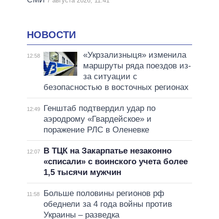
7 августа 2026, 11:41
НОВОСТИ
«Укрзализныця» изменила
12:58
маршруты ряда поездов из-
за ситуации с
безопасностью в восточных регионах
Генштаб подтвердил удар по
12:49
аэродрому «Гвардейское» и
поражение РЛС в Оленевке
В ТЦК на Закарпатье незаконно
12:07
«списали» с воинского учета более
1,5 тысячи мужчин
Больше половины регионов рф
11:58
обеднели за 4 года войны против
Украины – разведка