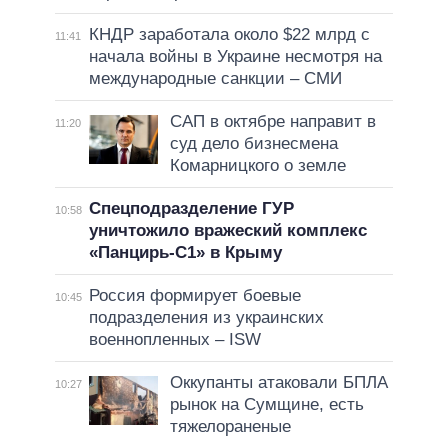
КНДР заработала около $22 млрд с
11:41
начала войны в Украине несмотря на
международные санкции – СМИ
САП в октябре направит в
11:20
суд дело бизнесмена
Комарницкого о земле
Спецподразделение ГУР
10:58
уничтожило вражеский комплекс
«Панцирь-С1» в Крыму
Россия формирует боевые
10:45
подразделения из украинских
военнопленных – ISW
Оккупанты атаковали БПЛА
10:27
рынок на Сумщине, есть
тяжелораненые