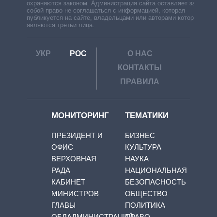
охраняются законом. Администрация сайта оставляет за
собой право не соглашаться с информацией, которая
публикуется на сайте, владельцами или авторами которой
являются третьи лица.
УКР
РОС
О НАС
КОНТАКТЫ
ПРАВИЛА
МОНИТОРИНГ
ТЕМАТИКИ
ПРЕЗИДЕНТ И
БИЗНЕС
ОФИС
КУЛЬТУРА
ВЕРХОВНАЯ
НАУКА
РАДА
НАЦИОНАЛЬНАЯ
КАБИНЕТ
БЕЗОПАСНОСТЬ
МИНИСТРОВ
ОБЩЕСТВО
ГЛАВЫ
ПОЛИТИКА
ОБЛАДМИНИСТРАЦИЙ
ПРАВО