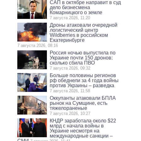
САП в октябре направит в суд
дело бизнесмена
Комарницкого о земле
7 августа 2026, 11:20
Дроны атаковали очередной
логистический центр
Wildberries в российском
Екатеринбурге
7 августа 2026, 08:16
Россия ночью выпустила по
Украине почти 150 дронов:
сколько сбила ПВО
7 августа 2026, 09:32
Больше половины регионов
рф обеднели за 4 года войны
против Украины – разведка
7 августа 2026, 11:58
Оккупанты атаковали БПЛА
рынок на Сумщине, есть
тяжелораненые
7 августа 2026, 10:27
КНДР заработала около $22
млрд с начала войны в
Украине несмотря на
международные санкции –
СМИ