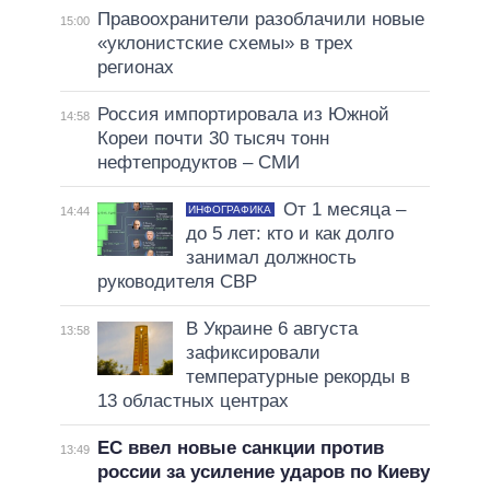
Правоохранители разоблачили новые
15:00
«уклонистские схемы» в трех
регионах
Россия импортировала из Южной
14:58
Кореи почти 30 тысяч тонн
нефтепродуктов – СМИ
От 1 месяца –
ИНФОГРАФИКА
14:44
до 5 лет: кто и как долго
занимал должность
руководителя СВР
В Украине 6 августа
13:58
зафиксировали
температурные рекорды в
13 областных центрах
ЕС ввел новые санкции против
13:49
россии за усиление ударов по Киеву