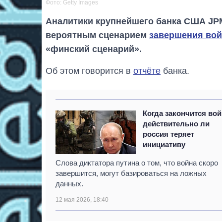
Фото: Getty Images
Аналитики крупнейшего банка США JPM
вероятным сценарием
завершения вой
«финский сценарий».
Об этом говорится в
отчёте
банка.
Когда закончится вой
действительно ли
россия теряет
инициативу
Слова диктатора путина о том, что война скоро
завершится, могут базироваться на ложных
данных.
12 мая 2026, 18:40