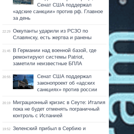
Сенат США поддержал
«адские санкции» против рф. Главное
за день
Оккупанты ударили из РСЗО по
22:29
Славянску, есть жертва и ранены
В Германии над военной базой, где
21:45
ремонтируют системы Patriot,
заметили неизвестные БПЛА
Сенат США поддержал
20:55
законопроект об «адских
санкциях» против россии
Миграционный кризис в Сеуте: Италия
20:19
пока не будет отменять пограничный
контроль с Испанией
Зеленский прибыл в Сербию и
19:52