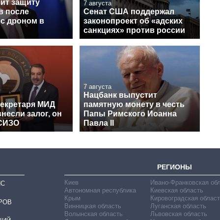
лит защиту
7 августа
в после
Сенат США поддержал
 с дроном в
законопроект об «адских
санкциях» против россии
7 августа
Нацбанк выпустит
секретаря МИД
памятную монету в честь
несли залог, он
Папы Римского Иоанна
СИЗО
Павла II
РЕГИОНЫ
Киев
Ивано-Франковская об
ИС
Автономная республика
Киевская область
Крым
Кировоградская област
РОВ
Винницкая область
Луганская область
Волынская область
Львовская область