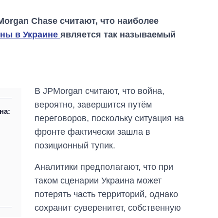
organ Chase считают, что наиболее
ны в Украине
является так называемый
В JPMorgan считают, что война,
вероятно, завершится путём
на:
переговоров, поскольку ситуация на
фронте фактически зашла в
позиционный тупик.
Сколько
Аналитики предполагают, что при
картофеля
таком сценарии Украина может
выращивали в
Украине до и во
потерять часть территорий, однако
время большой
сохранит суверенитет, собственную
войны