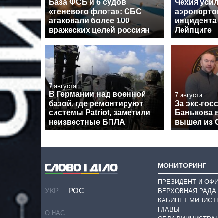
База ФСБ и 6 судов
Чехия уси
«теневого флота»: СБС
аэропорто
атаковали более 100
инцидента
вражеских целей россиян
Лейпциге
7 августа
В Германии над военной
7 августа
базой, где ремонтируют
За экс-гос
системы Patriot, заметили
Банькова в
неизвестные БПЛА
вышел из 
МОНИТОРИНГ
ПРЕЗИДЕНТ И ОФ
УКР
РОС
ВЕРХОВНАЯ РАДА
КАБИНЕТ МИНИСТ
ГЛАВЫ
О НАС