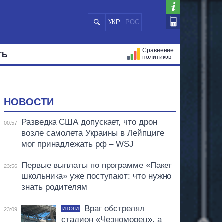
УКР
РОС
Сравнение
ТЬ
политиков
СТРАЦИЙ
МЭРЫ
ВСЕ ПЕРСОНЫ
НОВОСТИ
Разведка США допускает, что дрон
00:57
возле самолета Украины в Лейпциге
мог принадлежать рф – WSJ
Первые выплаты по программе «Пакет
23:56
школьника» уже поступают: что нужно
знать родителям
Враг обстрелял
ИТОГИ
23:09
стадион «Черноморец», а