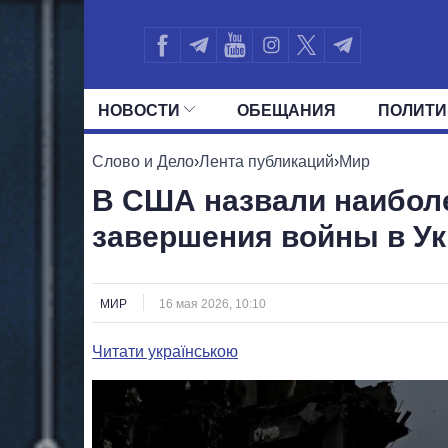
НОВОСТИ
ОБЕЩАНИЯ
ПОЛИТИ
ВСЕ ПОЛИТИКИ
ПРЕЗИДЕНТ И ОФ
Слово и Дело
›
Лента публикаций
›
Мир
В США назвали наибол
завершения войны в У
МИР
16 мая 2026, 10:10
Читати українською