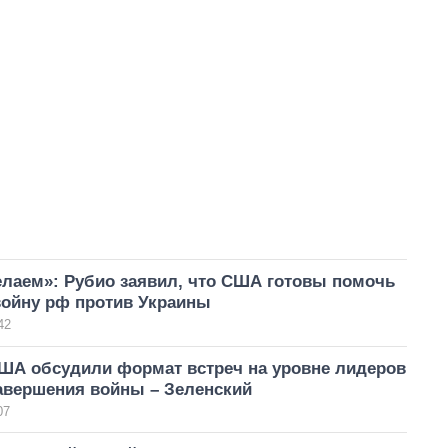
елаем»: Рубио заявил, что США готовы помочь
войну рф против Украины
42
США обсудили формат встреч на уровне лидеров
завершения войны – Зеленский
07