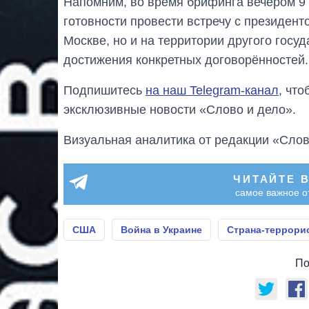
Напомним, во время брифинга вечером 9 
готовности провести встречу с президен
Москве, но и на территории другого госу
достижения конкретных договорённостей.
Подпишитесь
на наш Telegram-канал
, чт
эксклюзивные новости «Слово и дело».
Визуальная аналитика от редакции «Слов
ЧИТАЙТЕ 
самое важное о
США
Война в Украине
Страна-террори
По