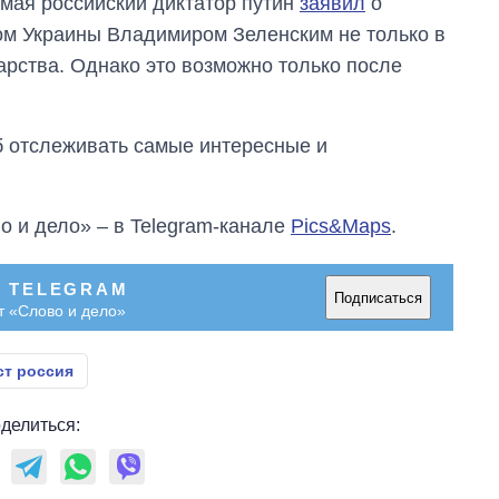
мая российский диктатор путин
заявил
о
том Украины Владимиром Зеленским не только в
дарства. Однако это возможно только после
об отслеживать самые интересные и
о и дело» – в Telegram-канале
Pics&Maps
.
В TELEGRAM
Подписаться
т «Слово и дело»
ст россия
делиться: