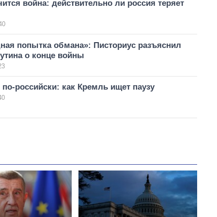
чится война: действительно ли россия теряет
40
дная попытка обмана»: Писториус разъяснил
утина о конце войны
23
по-российски: как Кремль ищет паузу
40