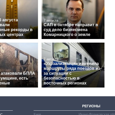
6 августа
7 августа
вали
САП в октябре направит в
рные рекорды в
суд дело бизнесмена
ных центрах
Комарницкого о земле
7 августа
«Укрзализныця» изменила
маршруты ряда поездов из-
 атаковали БПЛА
за ситуации с
Сумщине, есть
безопасностью в
еные
восточных регионах
РЕГИОНЫ
Киев
Ивано-Франковская об
ИС