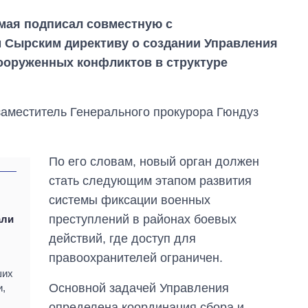
мая подписал совместную с
Сырским директиву о создании Управления
ооруженных конфликтов в структуре
-заместитель Генерального прокурора Гюндуз
По его словам, новый орган должен
стать следующим этапом развития
системы фиксации военных
преступлений в районах боевых
али
действий, где доступ для
правоохранителей ограничен.
Сколько
ших
картофеля
Основной задачей Управления
и,
выращивали в
Украине до и во
определена координация сбора и