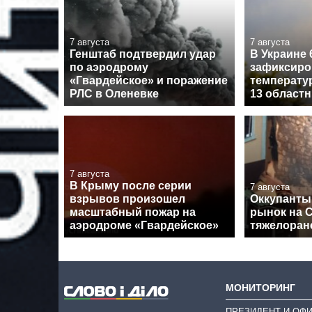
7 августа
7 августа
Генштаб подтвердил удар
В Украине 
по аэродрому
зафиксиро
«Гвардейское» и поражение
температу
РЛС в Оленевке
13 област
7 августа
В Крыму после серии
7 августа
взрывов произошел
Оккупанты
масштабный пожар на
рынок на 
аэродроме «Гвардейское»
тяжелоран
МОНИТОРИНГ
ПРЕЗИДЕНТ И ОФ