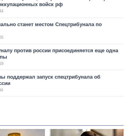
оккупационных войск рф
44
ально станет местом Спецтрибунала по
ф
25
налу против россии присоединяется еще одна
опы
19
пы поддержал запуск спецтрибунала об
ссии
34