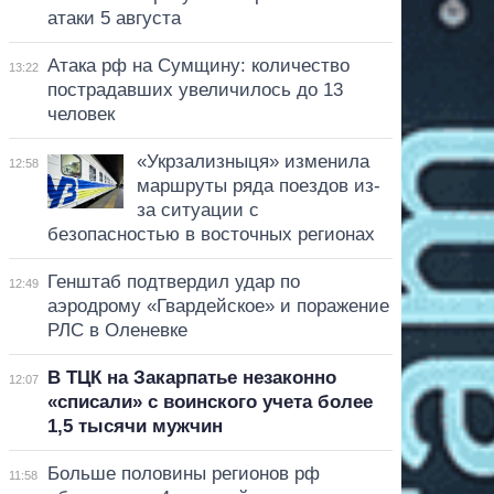
атаки 5 августа
Атака рф на Сумщину: количество
13:22
пострадавших увеличилось до 13
человек
«Укрзализныця» изменила
12:58
маршруты ряда поездов из-
за ситуации с
безопасностью в восточных регионах
Генштаб подтвердил удар по
12:49
аэродрому «Гвардейское» и поражение
РЛС в Оленевке
В ТЦК на Закарпатье незаконно
12:07
«списали» с воинского учета более
1,5 тысячи мужчин
Больше половины регионов рф
11:58