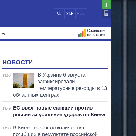
УКР
РОС
Сравнение
ТЬ
политиков
СТРАЦИЙ
МЭРЫ
ВСЕ ПЕРСОНЫ
НОВОСТИ
В Украине 6 августа
13:58
зафиксировали
температурные рекорды в 13
областных центрах
ЕС ввел новые санкции против
13:49
россии за усиление ударов по Киеву
В Киеве возросло количество
13:33
погибших в результате российской