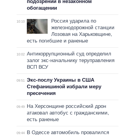
подозрении в незаконном
обогащении
Россия ударила по
10:10
железнодорожной станции
Лозовая на Харьковщине,
есть погибшие и раненые
Антикоррупционный суд определил
10:02
залог экс-начальнику теруправления
ВСП ВСУ
Экс-послу Украины в США
09:51
Стефанишиной избрали меру
пресечения
На Херсонщине российский дрон
09:49
атаковал автобус с гражданскими,
есть раненые
В Одессе автомобиль провалился
09:44