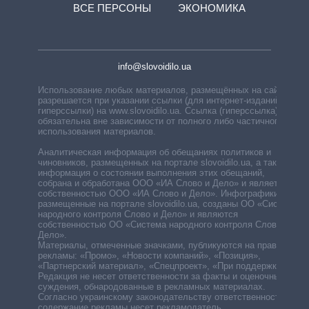
ВСЕ ПЕРСОНЫ
ЭКОНОМИКА
info@slovoidilo.ua
Использование любых материалов, размещённых на сайте,
разрешается при указании ссылки (для интернет-изданий —
гиперссылки) на www.slovoidilo.ua. Ссылка (гиперссылка)
обязательна вне зависимости от полного либо частичного
использования материалов.
Аналитическая информация об обещаниях политиков и
чиновников, размещенных на портале slovoidilo.ua, а также
информация о состоянии выполнения этих обещаний,
собрана и обработана ООО «ИА Слово и Дело» и является
собственностью ООО «ИА Слово и Дело». Инфографики,
размещенные на портале slovoidilo.ua, созданы ОО «Система
народного контроля Слово и Дело» и являются
собственностью ОО «Система народного контроля Слово и
Дело».
Материалы, отмеченные значками, публикуются на правах
рекламы: «Промо», «Новости компаний», «Позиция»,
«Партнерский материал», «Спецпроект», «При поддержке».
Редакция не несет ответственности за факты и оценочные
суждения, обнародованные в рекламных материалах.
Согласно украинскому законодательству ответственность за
содержание рекламы несет рекламодатель.