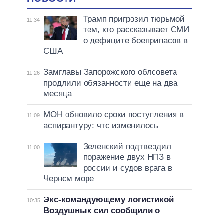
Трамп пригрозил тюрьмой
11:34
тем, кто рассказывает СМИ
о дефиците боеприпасов в
США
Замглавы Запорожского облсовета
11:26
продлили обязанности еще на два
месяца
МОН обновило сроки поступления в
11:09
аспирантуру: что изменилось
Зеленский подтвердил
11:00
поражение двух НПЗ в
россии и судов врага в
Черном море
Экс-командующему логистикой
10:35
Воздушных сил сообщили о