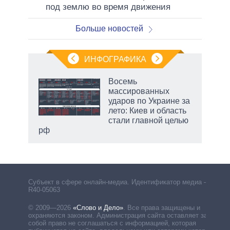
под землю во время движения
Больше новостей
ИНФОГРАФИКА
Восемь
массированных
ков
ударов по Украине за
 за
лето: Киев и область
ости
стали главной целью
рф
Субъект в сфере онлайн-медиа. Идентификатор медиа –
R40-05063
© 2009—2026
«Слово и Дело»
.
Все права защищены и
охраняются законом. Администрация сайта оставляет за
собой право не соглашаться с информацией, которая