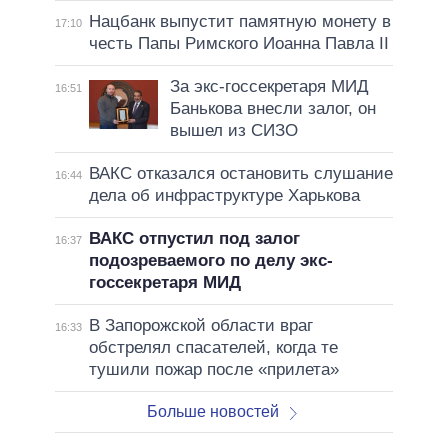
Нацбанк выпустит памятную монету в
17:10
честь Папы Римского Иоанна Павла II
За экс-госсекретаря МИД
16:51
Банькова внесли залог, он
вышел из СИЗО
ВАКС отказался остановить слушание
16:44
дела об инфраструктуре Харькова
ВАКС отпустил под залог
16:37
подозреваемого по делу экс-
госсекретаря МИД
В Запорожской области враг
16:33
обстрелял спасателей, когда те
тушили пожар после «прилета»
Больше новостей