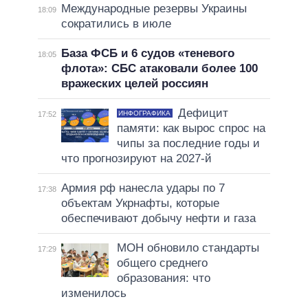
Международные резервы Украины
18:09
сократились в июле
База ФСБ и 6 судов «теневого
18:05
флота»: СБС атаковали более 100
вражеских целей россиян
Дефицит
ИНФОГРАФИКА
17:52
памяти: как вырос спрос на
чипы за последние годы и
что прогнозируют на 2027-й
Армия рф нанесла удары по 7
17:38
объектам Укрнафты, которые
обеспечивают добычу нефти и газа
МОН обновило стандарты
17:29
общего среднего
образования: что
изменилось