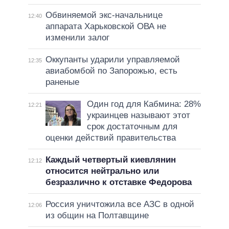
Обвиняемой экс-начальнице
12:40
аппарата Харьковской ОВА не
изменили залог
Оккупанты ударили управляемой
12:35
авиабомбой по Запорожью, есть
раненые
Один год для Кабмина: 28%
12:21
украинцев называют этот
срок достаточным для
оценки действий правительства
Каждый четвертый киевлянин
12:12
относится нейтрально или
безразлично к отставке Федорова
Россия уничтожила все АЗС в одной
12:06
из общин на Полтавщине