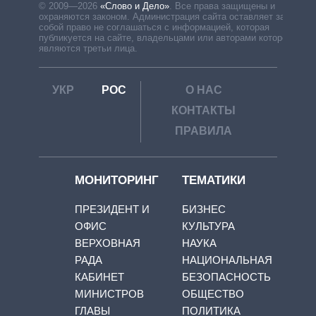
© 2009—2026
«Слово и Дело»
.
Все права защищены и
охраняются законом. Администрация сайта оставляет за
собой право не соглашаться с информацией, которая
публикуется на сайте, владельцами или авторами которой
являются третьи лица.
УКР
РОС
О НАС
КОНТАКТЫ
ПРАВИЛА
МОНИТОРИНГ
ТЕМАТИКИ
ПРЕЗИДЕНТ И
БИЗНЕС
ОФИС
КУЛЬТУРА
ВЕРХОВНАЯ
НАУКА
РАДА
НАЦИОНАЛЬНАЯ
КАБИНЕТ
БЕЗОПАСНОСТЬ
МИНИСТРОВ
ОБЩЕСТВО
ГЛАВЫ
ПОЛИТИКА