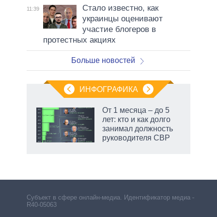
Стало известно, как
11:39
украинцы оценивают
участие блогеров в
протестных акциях
Больше новостей
ИНФОГРАФИКА
От 1 месяца – до 5
лет: кто и как долго
не за
занимал должность
асть
руководителя СВР
елью
Субъект в сфере онлайн-медиа. Идентификатор медиа –
R40-05063