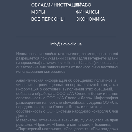
ОБЛАДМИНИСТРАЦИЙ
ПРАВО
МЭРЫ
ФИНАНСЫ
ВСЕ ПЕРСОНЫ
ЭКОНОМИКА
info@slovoidilo.ua
Использование любых материалов, размещённых на сайте,
разрешается при указании ссылки (для интернет-изданий —
гиперссылки) на www.slovoidilo.ua. Ссылка (гиперссылка)
обязательна вне зависимости от полного либо частичного
использования материалов.
Аналитическая информация об обещаниях политиков и
чиновников, размещенных на портале slovoidilo.ua, а также
информация о состоянии выполнения этих обещаний,
собрана и обработана ООО «ИА Слово и Дело» и является
собственностью ООО «ИА Слово и Дело». Инфографики,
размещенные на портале slovoidilo.ua, созданы ОО «Система
народного контроля Слово и Дело» и являются
собственностью ОО «Система народного контроля Слово и
Дело».
Материалы, отмеченные значками, публикуются на правах
рекламы: «Промо», «Новости компаний», «Позиция»,
«Партнерский материал», «Спецпроект», «При поддержке».