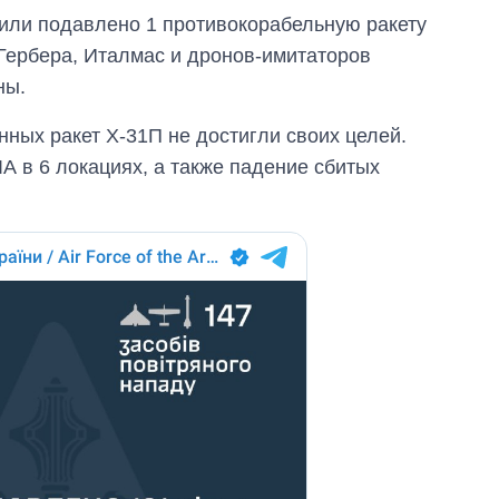
время большой
или подавлено 1 противокорабельную ракету
войны
 Гербера, Италмас и дронов-имитаторов
ны.
ных ракет Х-31П не достигли своих целей.
 в 6 локациях, а также падение сбитых