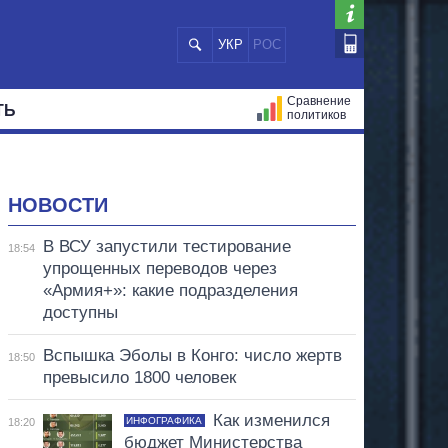
УКР
РОС
Сравнение
ТЬ
политиков
СТРАЦИЙ
МЭРЫ
ВСЕ ПЕРСОНЫ
НОВОСТИ
В ВСУ запустили тестирование
18:54
упрощенных переводов через
«Армия+»: какие подразделения
доступны
Вспышка Эболы в Конго: число жертв
18:50
превысило 1800 человек
Как изменился
ИНФОГРАФИКА
18:20
бюджет Министерства