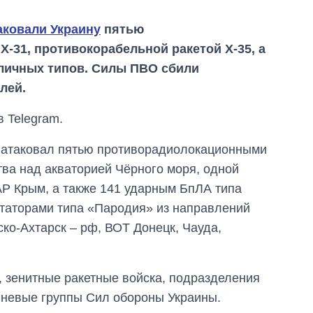
аковали Украину
пятью
-31, противокорабельной ракетой Х-35, а
зличных типов. Силы ПВО сбили
лей.
 Telegram.
к атаковал пятью противорадиолокационными
тва над акваторией Чёрного моря, одной
АР Крым, а также 141 ударным БпЛА типа
итаторами типа «Пародия» из направлений
ко-Ахтарск – рф, ВОТ Донецк, Чауда,
Сколько
 зенитные ракетные войска, подразделения
картофеля
выращивали в
гневые группы Сил обороны Украины.
Украине до и во