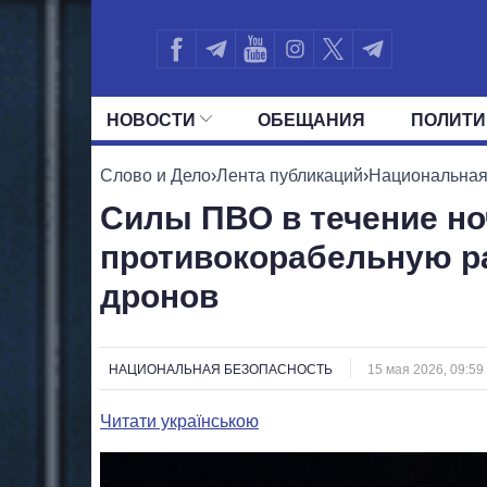
НОВОСТИ
ОБЕЩАНИЯ
ПОЛИТИ
ВСЕ ПОЛИТИКИ
ПРЕЗИДЕНТ И ОФ
Слово и Дело
›
Лента публикаций
›
Национальная
Силы ПВО в течение но
противокорабельную ра
дронов
НАЦИОНАЛЬНАЯ БЕЗОПАСНОСТЬ
15 мая 2026, 09:59
Читати українською