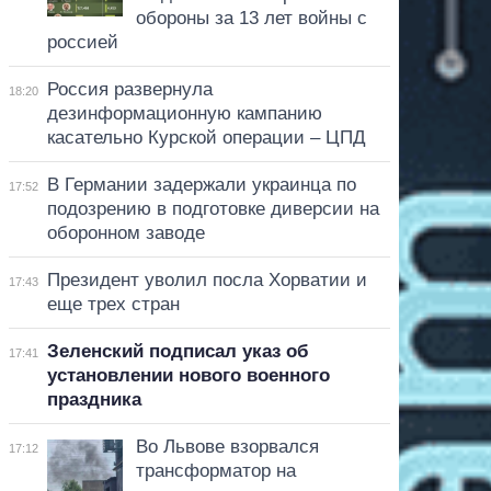
обороны за 13 лет войны с
россией
Россия развернула
18:20
дезинформационную кампанию
касательно Курской операции – ЦПД
В Германии задержали украинца по
17:52
подозрению в подготовке диверсии на
оборонном заводе
Президент уволил посла Хорватии и
17:43
еще трех стран
Зеленский подписал указ об
17:41
установлении нового военного
праздника
Во Львове взорвался
17:12
трансформатор на