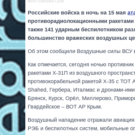
Фото Повітряні Сили
Российские войска в ночь на 15 мая
ат
противорадиолокационными ракетами Х
также 141 ударным беспилотником ра
большинство вражеских воздушных це
Об этом сообщили Воздушные силы ВСУ в
Как отмечается, сегодня ночью противни
ракетами Х-31П из воздушного пространс
противокорабельной ракетой Х-35 с ТОТ 
Shahed, Гербера, Италмас и дронами-им
Брянск, Курск, Орёл, Миллерово, Приморс
Гвардейское – ВОТ АР Крым.
Воздушный нападение отражали авиация,
РЭБ и беспилотных систем, мобильные о