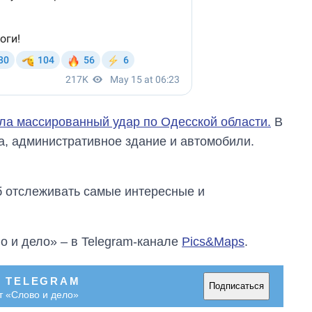
ла массированный удар по Одесской области.
В
, административное здание и автомобили.
об отслеживать самые интересные и
о и дело» – в Telegram-канале
Pics&Maps
.
В TELEGRAM
Подписаться
т «Слово и дело»