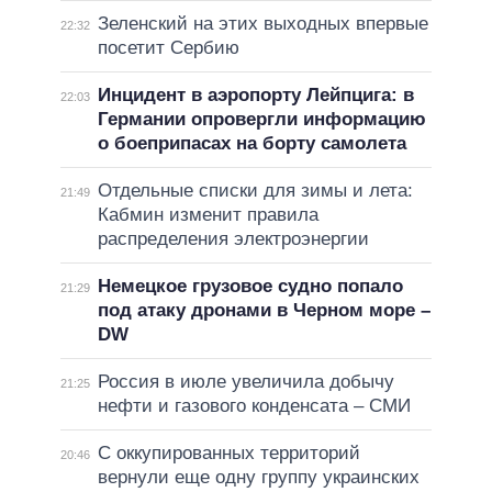
Зеленский на этих выходных впервые
22:32
посетит Сербию
Инцидент в аэропорту Лейпцига: в
22:03
Германии опровергли информацию
о боеприпасах на борту самолета
Отдельные списки для зимы и лета:
21:49
Кабмин изменит правила
распределения электроэнергии
Немецкое грузовое судно попало
21:29
под атаку дронами в Черном море –
DW
Россия в июле увеличила добычу
21:25
нефти и газового конденсата – СМИ
С оккупированных территорий
20:46
вернули еще одну группу украинских