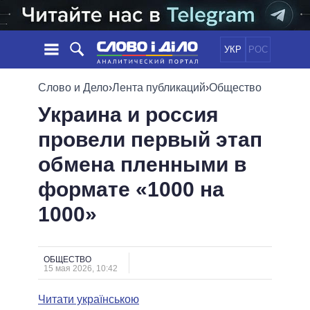
УКР
РОС
НОВОСТИ
Слово и Дело
›
Лента публикаций
›
Общество
Украина и россия
ОБЕЩАНИЯ
ЛЕНТА
ПОЛИТИКА
провели первый этап
СОБЫТИЯ
ЭКОНОМИКА
ПОЛИТИКИ
обмена пленными в
СТАТЬИ
ОБЩЕСТВО
ИНФОГРАФИКА
МНЕНИЯ
МИР
ВСЕ ПОЛИТИКИ
формате «1000 на
ОБЗОРЫ
ПРЕЗИДЕНТ И ОФИС
1000»
ВИДЕО
ДАЙДЖЕСТЫ
ВЕРХОВНАЯ РАДА
ПОДДЕРЖАТЬ
КАБИНЕТ МИНИСТРОВ
ГЛАВЫ ОБЛАДМИНИСТРАЦИЙ
ОБЩЕСТВО
СРАВНЕНИЕ ПОЛИТИКОВ
15 мая 2026, 10:42
МЭРЫ
Читати українською
ВСЕ ПЕРСОНЫ