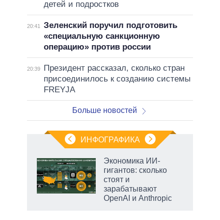
детей и подростков
Зеленский поручил подготовить
20:41
«специальную санкционную
операцию» против россии
Президент рассказал, сколько стран
20:39
присоединилось к созданию системы
FREYJA
Больше новостей
ИНФОГРАФИКА
рифы
Экономика ИИ-
у в
гигантов: сколько
 на
стоят и
зарабатывают
OpenAI и Anthropic