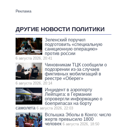
ДРУГИЕ НОВОСТИ ПОЛИТИКИ
Зеленский поручил
подготовить «специальную
санкционную операцию»
против россии
6 августа 2026, 20:41
Чиновникам ТЦК сообщили о
подозрении из-за случаев
фиктивных мобилизаций в
реестре «Оберег»
6 августа 2026, 20:14
Инцидент в аэропорту
Лейпцига: в Германии
опровергли информацию о
боеприпасах на борту
самолета
6 августа 2026, 22:03
Вспышка Эболы в Конго: число
жертв превысило 1800
человек
6 августа 2026, 18:50