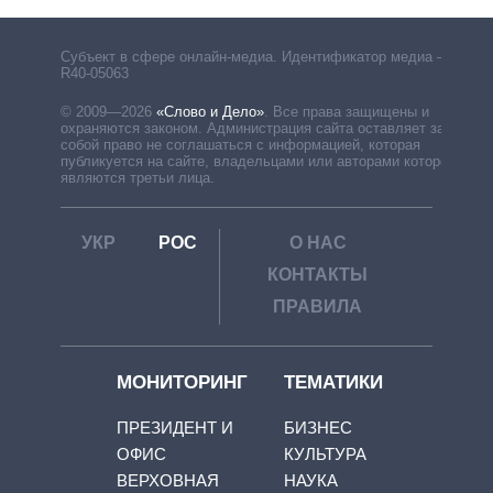
Субъект в сфере онлайн-медиа. Идентификатор медиа –
R40-05063
© 2009—2026
«Слово и Дело»
.
Все права защищены и
охраняются законом. Администрация сайта оставляет за
собой право не соглашаться с информацией, которая
публикуется на сайте, владельцами или авторами которой
являются третьи лица.
УКР
РОС
О НАС
КОНТАКТЫ
ПРАВИЛА
МОНИТОРИНГ
ТЕМАТИКИ
ПРЕЗИДЕНТ И
БИЗНЕС
ОФИС
КУЛЬТУРА
ВЕРХОВНАЯ
НАУКА