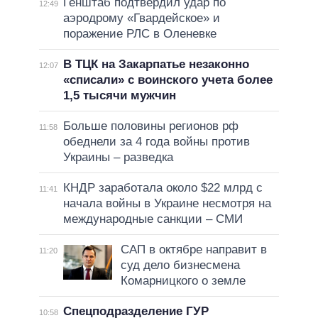
Генштаб подтвердил удар по
12:49
аэродрому «Гвардейское» и
поражение РЛС в Оленевке
В ТЦК на Закарпатье незаконно
12:07
«списали» с воинского учета более
1,5 тысячи мужчин
Больше половины регионов рф
11:58
обеднели за 4 года войны против
Украины – разведка
КНДР заработала около $22 млрд с
11:41
начала войны в Украине несмотря на
международные санкции – СМИ
САП в октябре направит в
11:20
суд дело бизнесмена
Комарницкого о земле
Спецподразделение ГУР
10:58