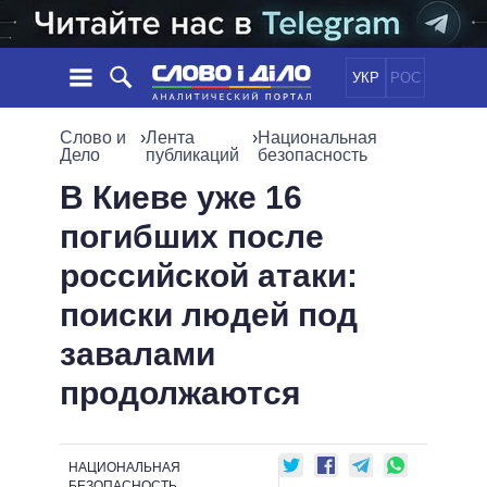
УКР
РОС
НОВОСТИ
Слово и
›
Лента
›
Национальная
Дело
публикаций
безопасность
ОБЕЩАНИЯ
ЛЕНТА
ПОЛИТИКА
В Киеве уже 16
СОБЫТИЯ
ЭКОНОМИКА
погибших после
ПОЛИТИКИ
СТАТЬИ
ОБЩЕСТВО
российской атаки:
ИНФОГРАФИКА
МНЕНИЯ
МИР
ВСЕ ПОЛИТИКИ
поиски людей под
ОБЗОРЫ
ПРЕЗИДЕНТ И ОФИС
ВИДЕО
завалами
ДАЙДЖЕСТЫ
ВЕРХОВНАЯ РАДА
ПОДДЕРЖАТЬ
КАБИНЕТ МИНИСТРОВ
продолжаются
ГЛАВЫ ОБЛАДМИНИСТРАЦИЙ
СРАВНЕНИЕ ПОЛИТИКОВ
МЭРЫ
НАЦИОНАЛЬНАЯ
ВСЕ ПЕРСОНЫ
БЕЗОПАСНОСТЬ