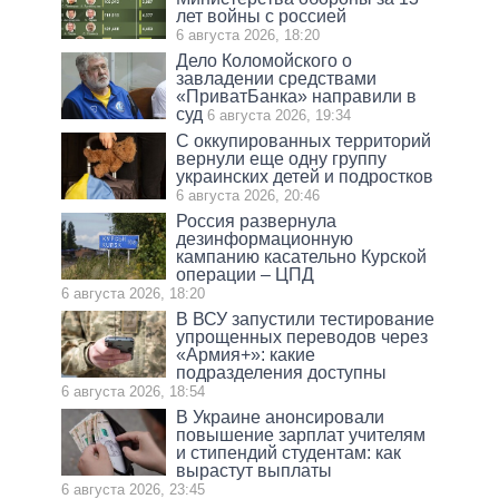
лет войны с россией
6 августа 2026, 18:20
Дело Коломойского о
завладении средствами
«ПриватБанка» направили в
суд
6 августа 2026, 19:34
С оккупированных территорий
вернули еще одну группу
украинских детей и подростков
6 августа 2026, 20:46
Россия развернула
дезинформационную
кампанию касательно Курской
операции – ЦПД
6 августа 2026, 18:20
В ВСУ запустили тестирование
упрощенных переводов через
«Армия+»: какие
подразделения доступны
6 августа 2026, 18:54
В Украине анонсировали
повышение зарплат учителям
и стипендий студентам: как
вырастут выплаты
6 августа 2026, 23:45