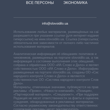
ВСЕ ПЕРСОНЫ
ЭКОНОМИКА
info@slovoidilo.ua
Использование любых материалов, размещённых на сайте,
разрешается при указании ссылки (для интернет-изданий —
гиперссылки) на www.slovoidilo.ua. Ссылка (гиперссылка)
обязательна вне зависимости от полного либо частичного
использования материалов.
Аналитическая информация об обещаниях политиков и
чиновников, размещенных на портале slovoidilo.ua, а также
информация о состоянии выполнения этих обещаний,
собрана и обработана ООО «ИА Слово и Дело» и является
собственностью ООО «ИА Слово и Дело». Инфографики,
размещенные на портале slovoidilo.ua, созданы ОО «Система
народного контроля Слово и Дело» и являются
собственностью ОО «Система народного контроля Слово и
Дело».
Материалы, отмеченные значками, публикуются на правах
рекламы: «Промо», «Новости компаний», «Позиция»,
«Партнерский материал», «Спецпроект», «При поддержке».
Редакция не несет ответственности за факты и оценочные
суждения, обнародованные в рекламных материалах.
Согласно украинскому законодательству ответственность за
содержание рекламы несет рекламодатель.