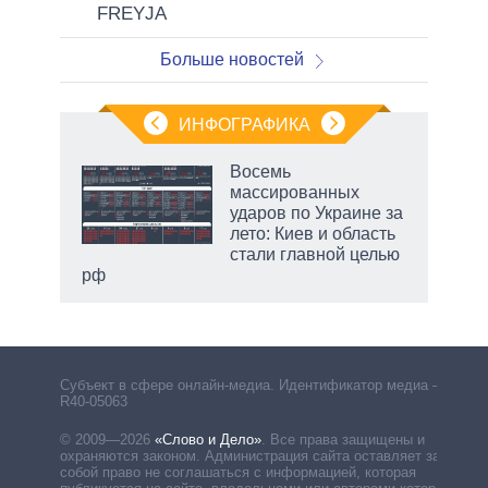
FREYJA
Больше новостей
ИНФОГРАФИКА
еля
Восемь
массированных
ударов по Украине за
лето: Киев и область
стали главной целью
рф
Субъект в сфере онлайн-медиа. Идентификатор медиа –
R40-05063
© 2009—2026
«Слово и Дело»
.
Все права защищены и
охраняются законом. Администрация сайта оставляет за
собой право не соглашаться с информацией, которая