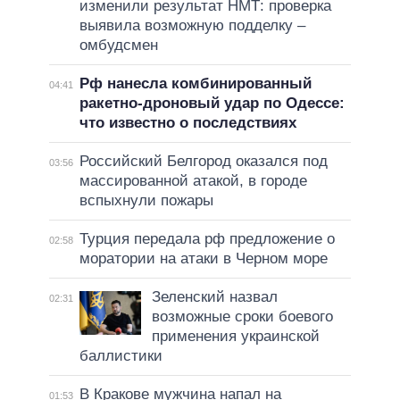
изменили результат НМТ: проверка
выявила возможную подделку –
омбудсмен
Рф нанесла комбинированный
04:41
ракетно-дроновый удар по Одессе:
что известно о последствиях
Российский Белгород оказался под
03:56
массированной атакой, в городе
вспыхнули пожары
Турция передала рф предложение о
02:58
моратории на атаки в Черном море
Зеленский назвал
02:31
возможные сроки боевого
применения украинской
баллистики
В Кракове мужчина напал на
01:53