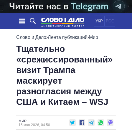
УКР
РОС
НОВОСТИ
Слово и Дело
›
Лента публикаций
›
Мир
Тщательно
ОБЕЩАНИЯ
ЛЕНТА
ПОЛИТИКА
«срежиссированный»
СОБЫТИЯ
ЭКОНОМИКА
ПОЛИТИКИ
визит Трампа
СТАТЬИ
ОБЩЕСТВО
ИНФОГРАФИКА
МНЕНИЯ
МИР
ВСЕ ПОЛИТИКИ
маскирует
ОБЗОРЫ
ПРЕЗИДЕНТ И ОФИС
разногласия между
ВИДЕО
ДАЙДЖЕСТЫ
ВЕРХОВНАЯ РАДА
США и Китаем – WSJ
ПОДДЕРЖАТЬ
КАБИНЕТ МИНИСТРОВ
ГЛАВЫ ОБЛАДМИНИСТРАЦИЙ
СРАВНЕНИЕ ПОЛИТИКОВ
МЭРЫ
МИР
15 мая 2026, 04:50
ВСЕ ПЕРСОНЫ