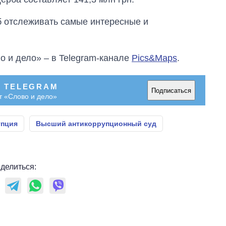
об отслеживать самые интересные и
о и дело» – в Telegram-канале
Pics&Maps
.
В TELEGRAM
Подписаться
т «Слово и дело»
упция
Высший антикоррупционный суд
делиться: