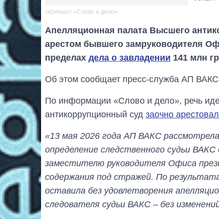
скриншот «Слово и дело»
Апелляционная палата Высшего антик
арестом бывшего замруководителя Оф
пределах
дела о завладении
141 млн гр
Об этом сообщает пресс-служба АП ВАКС
По информации «Слово и дело», речь иде
антикоррупционный суд
заочно арестовал
«13 мая 2026 года АП ВАКС рассмотрел
определение следственного судьи ВАКС 
заместителю руководителя Офиса прези
содержания под стражей. По результат
оставила без удовлетворения апелляци
следователя судьи ВАКС – без изменени