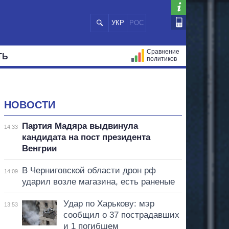
УКР
РОС
Сравнение
ТЬ
политиков
СТРАЦИЙ
МЭРЫ
ВСЕ ПЕРСОНЫ
НОВОСТИ
Партия Мадяра выдвинула
14:33
кандидата на пост президента
Венгрии
В Черниговской области дрон рф
14:09
ударил возле магазина, есть раненые
Удар по Харькову: мэр
13:53
сообщил о 37 пострадавших
и 1 погибшем