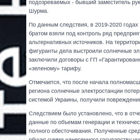
подозреваемых - бывший заместитель ру
Шурма.
По данным следствия, в 2019-2020 годах
братом взяли под контроль ряд предприя
альтернативных источников. На территор
фигуранты дела выстроили солнечные эл
заключили договоры с ГП «Гарантированн
«зеленому» тарифу.
Отмечается, что после начала полномасш
региона солнечные электростанции потер
системой Украины, получили повреждения
Следствием было установлено, что в отч
данные по объемам генерации и техническ
полного обесточивания. Полученные сред
общая сумма нанесенного государству ущ