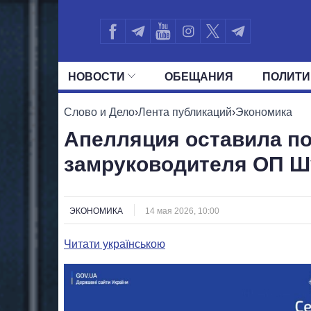
НОВОСТИ
ОБЕЩАНИЯ
ПОЛИТИ
ВСЕ ПОЛИТИКИ
ПРЕЗИДЕНТ И ОФ
Слово и Дело
›
Лента публикаций
›
Экономика
Апелляция оставила по
замруководителя ОП 
ЭКОНОМИКА
14 мая 2026, 10:00
Читати українською