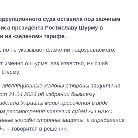
оррупционного суда оставила под заочным
иса президента Ростиславу Шурму в
н на «зеленом» тарифе.
, но не указывает фамилии подозреваемого.
т именно о Шурме. Как известно, Высший
Шурму.
Дефицит памяти:
как вырос спрос
а апелляционные жалобы стороны защиты на
на чипы за
последние годы и
от 21.04.2026 об избрании бывшему
что прогнозируют
дента Украины меры пресечения в виде
на 2027-й
ам рассмотрения коллегия судей АП ВАКС
онные жалобы стороны защиты, а определение
й»
, – говорится в решении.