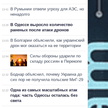
В Румынии отвели угрозу для АЭС, но
13:41
ненадолго
В Одессе выросло количество
13:28
раненых после атаки дронов
В Болгарии объяснили, как украинский
13:03
дрон мог оказаться на ее территории
Силы обороны ударили по
12:54
складу россиян в Перекопе
Боднар объяснил, почему Украина до
12:32
сих пор не получила польские МиГ-29
Одна из самых масштабных атак
12:22
года: часть Одессы осталась без
света