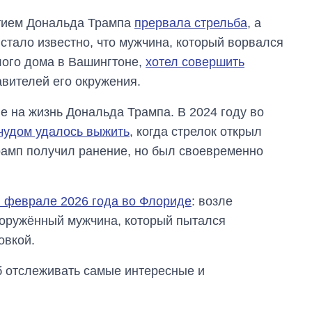
стием Дональда Трампа
прервала стрельба
, а
стало известно, что мужчина, который ворвался
лого дома в Вашингтоне,
хотел совершить
вителей его окружения.
ие на жизнь Дональда Трампа. В 2024 году во
чудом удалось выжить
, когда стрелок открыл
Трамп получил ранение, но был своевременно
 феврале 2026 года во Флориде
: возле
ооружённый мужчина, который пытался
овкой.
об отслеживать самые интересные и