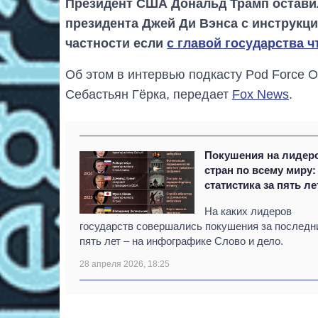
Президент США Дональд Трамп оставил
президента Джей Ди Вэнса с инструкци
частности если
с главой государства ч
Об этом в интервью подкасту Pod Force 
Себастьян Гёрка, передает
Fox News
.
Покушения на лидер
стран по всему миру:
статистика за пять ле
На каких лидеров
государств совершались покушения за последн
пять лет – на инфографике Слово и дело.
28 апреля 2026, 18:25