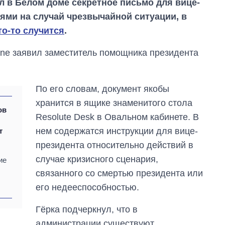
 в Белом доме секретное письмо для вице-
ями на случай чрезвычайной ситуации, в
то-то случится
.
One заявил заместитель помощника президента
По его словам, документ якобы
хранится в ящике знаменитого стола
ов
Resolute Desk в Овальном кабинете. В
нем содержатся инструкции для вице-
т
президента относительно действий в
случае кризисного сценария,
ие
связанного со смертью президента или
его недееспособностью.
Восемь
Гёрка подчеркнул, что в
массированных
администрации существуют
ударов по Украине