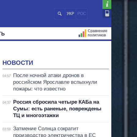
УКР
РОС
Сравнение
ТЬ
политиков
СТРАЦИЙ
МЭРЫ
ВСЕ ПЕРСОНЫ
НОВОСТИ
После ночной атаки дронов в
04:57
российском Ярославле вспыхнули
пожары: что известно
Россия сбросила четыре КАБа на
04:37
Сумы: есть раненые, повреждены
ТЦ и многоэтажки
Затмение Солнца сократит
03:59
производство электричества в ЕС