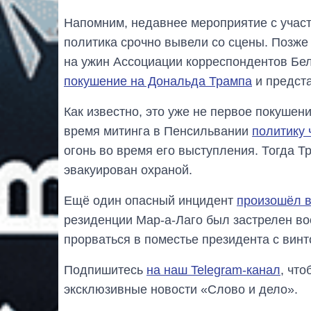
Напомним, недавнее мероприятие с уча
политика срочно вывели со сцены. Позже 
на ужин Ассоциации корреспондентов Бе
покушение на Дональда Трампа
и предста
Как известно, это уже не первое покушен
время митинга в Пенсильвании
политику 
огонь во время его выступления. Тогда 
эвакуирован охраной.
Ещё один опасный инцидент
произошёл в
резиденции Мар-а-Лаго был застрелен в
прорваться в поместье президента с винт
Подпишитесь
на наш Telegram-канал
, чт
эксклюзивные новости «Слово и дело».