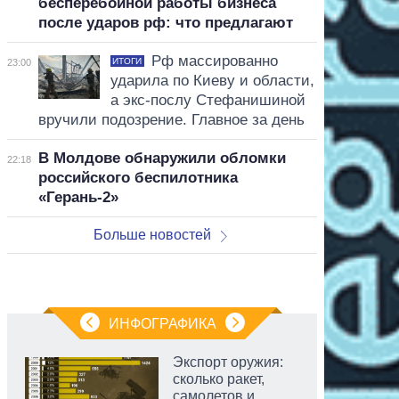
бесперебойной работы бизнеса
после ударов рф: что предлагают
Рф массированно
ИТОГИ
23:00
ударила по Киеву и области,
а экс-послу Стефанишиной
вручили подозрение. Главное за день
В Молдове обнаружили обломки
22:18
российского беспилотника
«Герань-2»
Больше новостей
ИНФОГРАФИКА
Экспорт оружия:
сколько ракет,
самолетов и