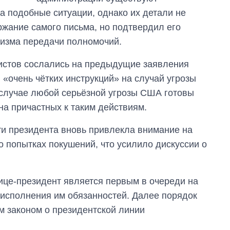
за лето: Киев и
 подобные ситуации, однако их детали не
область стали
ржание самого письма, но подтвердил его
главной целью рф
низма передачи полномочий.
листов сослались на предыдущие заявления
 «очень чётких инструкций» на случай угрозы
в случае любой серьёзной угрозы США готовы
на причастных к таким действиям.
ти президента вновь привлекла внимание на
 попытках покушений, что усилило дискуссии о
ице-президент является первым в очереди на
 исполнения им обязанностей. Далее порядок
м законом о президентской линии