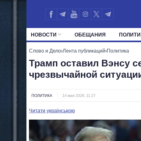
НОВОСТИ
ОБЕЩАНИЯ
ПОЛИТИ
ВСЕ ПОЛИТИКИ
ПРЕЗИДЕНТ И ОФ
Слово и Дело
›
Лента публикаций
›
Политика
Трамп оставил Вэнсу с
чрезвычайной ситуаци
ПОЛИТИКА
14 мая 2026, 11:27
Читати українською