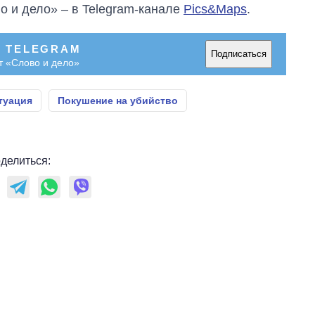
о и дело» – в Telegram-канале
Pics&Maps
.
В TELEGRAM
Подписаться
т «Слово и дело»
туация
Покушение на убийство
делиться: