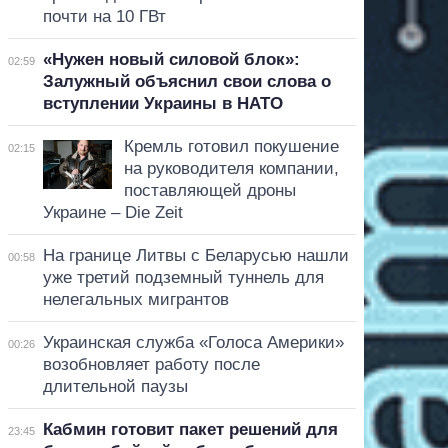
почти на 10 ГВт
«Нужен новый силовой блок»:
02:59
Залужный объяснил свои слова о
вступлении Украины в НАТО
Кремль готовил покушение
02:15
на руководителя компании,
поставляющей дроны
Украине – Die Zeit
На границе Литвы с Беларусью нашли
00:58
уже третий подземный туннель для
нелегальных мигрантов
Украинская служба «Голоса Америки»
00:26
возобновляет работу после
длительной паузы
Кабмин готовит пакет решений для
23:45