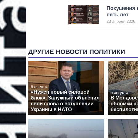
Покушения н
пять лет
28 апреля 2026, 
ДРУГИЕ НОВОСТИ ПОЛИТИКИ
6 августа
«Нужен новый силовой
5 августа
блок»: Залужный объяснил
В Молдове
свои слова о вступлении
обломки р
Украины в НАТО
беспилотн