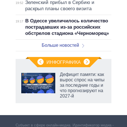
Зеленский прибыл в Сербию и
19:52
раскрыл планы своего визита
В Одессе увеличилось количество
19:17
пострадавших из-за российских
обстрелов стадиона «Черноморец»
Больше новостей
ИНФОГРАФИКА
еля
Дефицит памяти: как
вырос спрос на чипы
за последние годы и
что прогнозируют на
2027-й
Субъект в сфере онлайн-медиа. Идентификатор медиа –