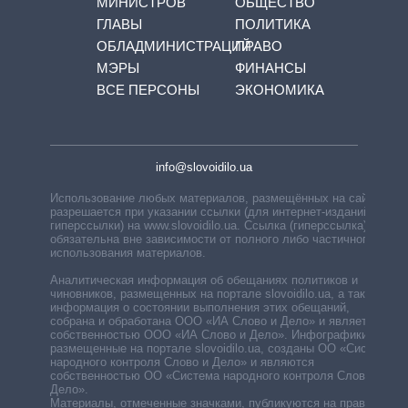
МИНИСТРОВ
ОБЩЕСТВО
ГЛАВЫ
ПОЛИТИКА
ОБЛАДМИНИСТРАЦИЙ
ПРАВО
МЭРЫ
ФИНАНСЫ
ВСЕ ПЕРСОНЫ
ЭКОНОМИКА
info@slovoidilo.ua
Использование любых материалов, размещённых на сайте,
разрешается при указании ссылки (для интернет-изданий —
гиперссылки) на www.slovoidilo.ua. Ссылка (гиперссылка)
обязательна вне зависимости от полного либо частичного
использования материалов.
Аналитическая информация об обещаниях политиков и
чиновников, размещенных на портале slovoidilo.ua, а также
информация о состоянии выполнения этих обещаний,
собрана и обработана ООО «ИА Слово и Дело» и является
собственностью ООО «ИА Слово и Дело». Инфографики,
размещенные на портале slovoidilo.ua, созданы ОО «Система
народного контроля Слово и Дело» и являются
собственностью ОО «Система народного контроля Слово и
Дело».
Материалы, отмеченные значками, публикуются на правах