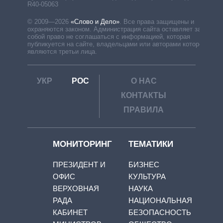
R40-05063
© 2009—2026
«Слово и Дело»
.
Все права защищены и
охраняются законом. Администрация сайта оставляет за
собой право не соглашаться с информацией, которая
публикуется на сайте, владельцами или авторами которой
являются третьи лица.
УКР
РОС
О НАС
КОНТАКТЫ
ПРАВИЛА
МОНИТОРИНГ
ТЕМАТИКИ
ПРЕЗИДЕНТ И
БИЗНЕС
ОФИС
КУЛЬТУРА
ВЕРХОВНАЯ
НАУКА
РАДА
НАЦИОНАЛЬНАЯ
КАБИНЕТ
БЕЗОПАСНОСТЬ