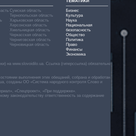
ТЕМАТИКИ
ласть
Сумская область
Бизнес
Тернопольская область
Культура
ь
Харьковская область
Наука
Херсонская область
Национальная
Хмельницкая область
безопасность
Черкасская область
Общество
Черниговская область
Политика
Черновицкая область
Право
Финансы
Экономика
) на www.slovoidilo.ua. Ссылка (гиперссылка) обязательна
состоянии выполнения этих обещаний, собрана и обработана
ua, созданы ОО «Система народного контроля Слово и
ериал», «Спецпроект», «При поддержке».
скому законодательству ответственность за содержание