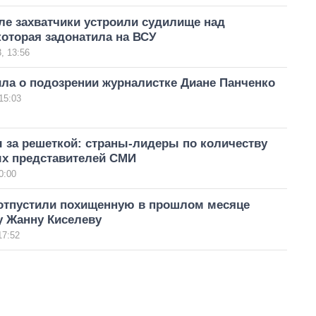
ле захватчики устроили судилище над
оторая задонатила на ВСУ
, 13:56
ла о подозрении журналистке Диане Панченко
15:03
 за решеткой: страны-лидеры по количеству
х представителей СМИ
0:00
отпустили похищенную в прошлом месяце
у Жанну Киселеву
17:52