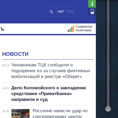
УКР
РОС
Сравнение
ТЬ
политиков
СТРАЦИЙ
МЭРЫ
ВСЕ ПЕРСОНЫ
НОВОСТИ
Чиновникам ТЦК сообщили о
20:14
подозрении из-за случаев фиктивных
мобилизаций в реестре «Оберег»
Дело Коломойского о завладении
19:34
средствами «ПриватБанка»
направили в суд
Россияне нанесли удар по
19:30
сортировочному центру