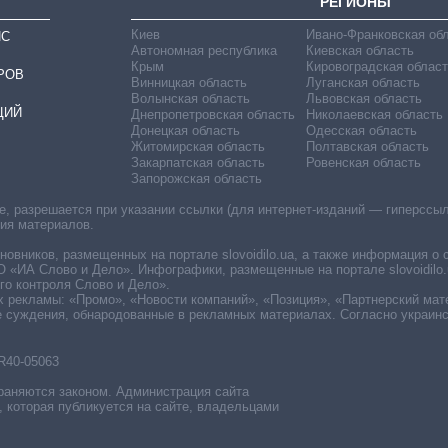
РЕГИОНЫ
Киев
Ивано-Франковская об
ИС
Автономная республика
Киевская область
Крым
Кировоградская област
РОВ
Винницкая область
Луганская область
Волынская область
Львовская область
ЦИЙ
Днепропетровская область
Николаевская область
Донецкая область
Одесская область
Житомирская область
Полтавская область
Закарпатская область
Ровенская область
Запорожская область
 разрешается при указании ссылки (для интернет-изданий — гиперссылки
ния материалов.
овников, размещенных на портале slovoidilo.ua, а также информация о 
«ИА Слово и Дело». Инфографики, размещенные на портале slovoidilo.
о контроля Слово и Дело».
х рекламы: «Промо», «Новости компаний», «Позиция», «Партнерский мат
е суждения, обнародованные в рекламных материалах. Согласно украин
R40-05063
раняются законом. Администрация сайта
, которая публикуется на сайте, владельцами