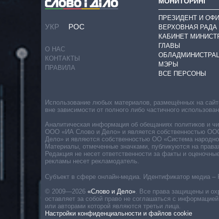
МОНИТОРИНГ
ПРЕЗИДЕНТ И ОФ
УКР
РОС
ВЕРХОВНАЯ РАДА
КАБИНЕТ МИНИСТ
ГЛАВЫ
О НАС
ОБЛАДМИНИСТРА
КОНТАКТЫ
МЭРЫ
ПРАВИЛА
ВСЕ ПЕРСОНЫ
Использование любых материалов, размещённых на сайте,
вне зависимости от полного либо частичного использова
Аналитическая информация об обещаниях политиков и чин
ООО «ИА Слово и Дело» и является собственностью ООО 
Дело» и являются собственностью ОО «Система народног
Материалы, отмеченные значками, публикуются на права
Редакция не несет ответственности за факты и оценочны
рекламы несет рекламодатель.
Субъект в сфере онлайн-медиа. Идентификатор медиа – 
© 2009—2026
«Слово и Дело»
.
Все права защищены и ох
оставляет за собой право не соглашаться с информацией
или авторами которой являются третьи лица.
Настройки конфиденциальности и файлов cookie