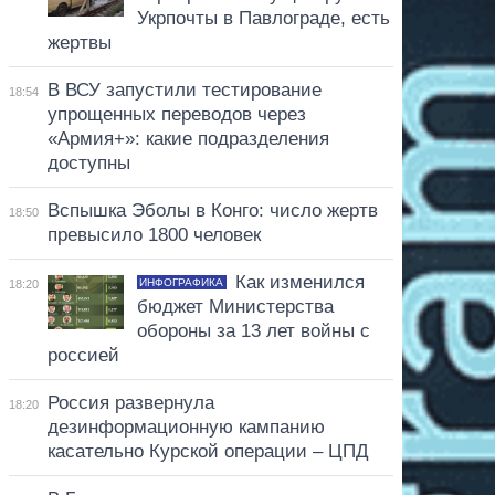
Укрпочты в Павлограде, есть
жертвы
В ВСУ запустили тестирование
18:54
упрощенных переводов через
«Армия+»: какие подразделения
доступны
Вспышка Эболы в Конго: число жертв
18:50
превысило 1800 человек
Как изменился
ИНФОГРАФИКА
18:20
бюджет Министерства
обороны за 13 лет войны с
россией
Россия развернула
18:20
дезинформационную кампанию
касательно Курской операции – ЦПД