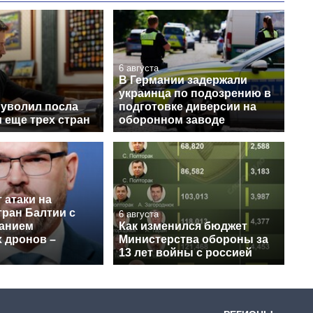
6 августа
В Германии задержали
украинца по подозрению в
 уволил посла
подготовке диверсии на
 еще трех стран
оборонном заводе
 атаки на
тран Балтии с
6 августа
анием
Как изменился бюджет
 дронов –
Министерства обороны за
13 лет войны с россией