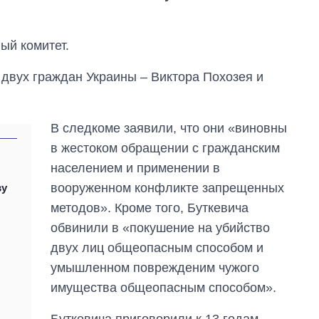
ый комитет.
 двух граждан Украины – Виктора Похозея и
В следкоме заявили, что они «виновны
в жестоком обращении с гражданским
населением и применении в
вооруженном конфликте запрещенных
ву
методов». Кроме того, Буткевича
обвинили в «покушение на убийство
двух лиц общеопасным способом и
умышленном поврежденим чужого
Восемь
имущества общеопасным способом».
массированных
ударов по Украине
за лето: Киев и
Буткевича приговорили к 13 годам