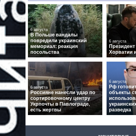
6 августа
В Польше вандалы
повредили украинский
6 августа
мемориал: реакция
Президент
посольства
Хорватии и
6 августа
Рф готовит
6 августа
Россияне нанесли удар по
объекты с
сортировочному центру
использов
Укрпочты в Павлограде,
украинских
есть жертвы
разведка