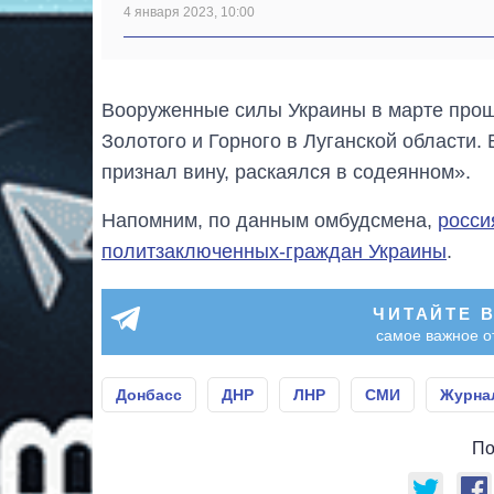
4 января 2023, 10:00
Вооруженные силы Украины в марте прошл
Золотого и Горного в Луганской области.
признал вину, раскаялся в содеянном».
Напомним, по данным омбудсмена,
росси
политзаключенных-граждан Украины
.
ЧИТАЙТЕ 
самое важное о
Донбасс
ДНР
ЛНР
СМИ
Журна
По