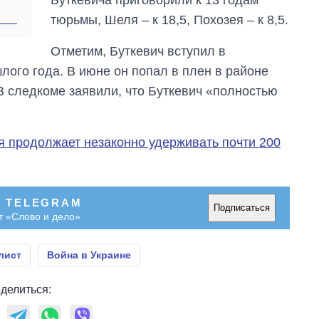
область стали
тюрьмы, Шеля – к 18,5, Похозея – к 8,5.
главной целью рф
Отметим, Буткевич вступил в
ого года. В июне он попал в плен в районе
 В следкоме заявили, что Буткевич «полностью
я продолжает незаконно удерживать почти 200
В TELEGRAM
Подписаться
т «Слово и дело»
лист
Война в Украине
делиться: