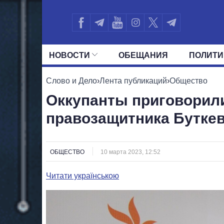
НОВОСТИ
ОБЕЩАНИЯ
ПОЛИТИ
ВСЕ ПОЛИТИКИ
ПРЕЗИДЕНТ И ОФ
Слово и Дело
›
Лента публикаций
›
Общество
Оккупанты приговорил
правозащитника Буткев
ОБЩЕСТВО
10 марта 2023, 12:52
Читати українською