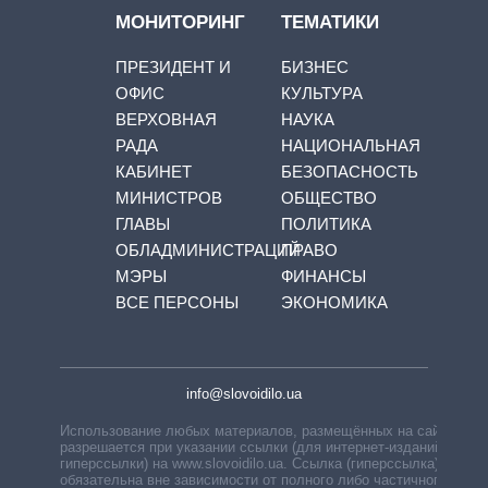
МОНИТОРИНГ
ТЕМАТИКИ
ПРЕЗИДЕНТ И
БИЗНЕС
ОФИС
КУЛЬТУРА
ВЕРХОВНАЯ
НАУКА
РАДА
НАЦИОНАЛЬНАЯ
КАБИНЕТ
БЕЗОПАСНОСТЬ
МИНИСТРОВ
ОБЩЕСТВО
ГЛАВЫ
ПОЛИТИКА
ОБЛАДМИНИСТРАЦИЙ
ПРАВО
МЭРЫ
ФИНАНСЫ
ВСЕ ПЕРСОНЫ
ЭКОНОМИКА
info@slovoidilo.ua
Использование любых материалов, размещённых на сайте,
разрешается при указании ссылки (для интернет-изданий —
гиперссылки) на www.slovoidilo.ua. Ссылка (гиперссылка)
обязательна вне зависимости от полного либо частичного