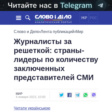
УКР
РОС
НОВОСТИ
Слово и Дело
›
Лента публикаций
›
Мир
Журналисты за
ОБЕЩАНИЯ
ЛЕНТА
ПОЛИТИКА
решеткой: страны-
СОБЫТИЯ
ЭКОНОМИКА
ПОЛИТИКИ
лидеры по количеству
СТАТЬИ
ОБЩЕСТВО
ИНФОГРАФИКА
МНЕНИЯ
МИР
ВСЕ ПОЛИТИКИ
заключенных
ОБЗОРЫ
ПРЕЗИДЕНТ И ОФИС
представителей СМИ
ВИДЕО
ДАЙДЖЕСТЫ
ВЕРХОВНАЯ РАДА
ПОДДЕРЖАТЬ
КАБИНЕТ МИНИСТРОВ
ГЛАВЫ ОБЛАДМИНИСТРАЦИЙ
МИР
СРАВНЕНИЕ ПОЛИТИКОВ
4 января 2023, 10:00
МЭРЫ
Читати українською
ВСЕ ПЕРСОНЫ