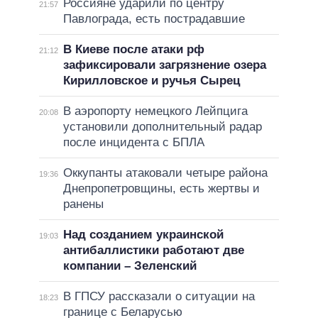
Россияне ударили по центру
21:57
Павлограда, есть пострадавшие
В Киеве после атаки рф
21:12
зафиксировали загрязнение озера
Кирилловское и ручья Сырец
В аэропорту немецкого Лейпцига
20:08
установили дополнительный радар
после инцидента с БПЛА
Оккупанты атаковали четыре района
19:36
Днепропетровщины, есть жертвы и
ранены
Над созданием украинской
19:03
антибаллистики работают две
компании – Зеленский
В ГПСУ рассказали о ситуации на
18:23
границе с Беларусью