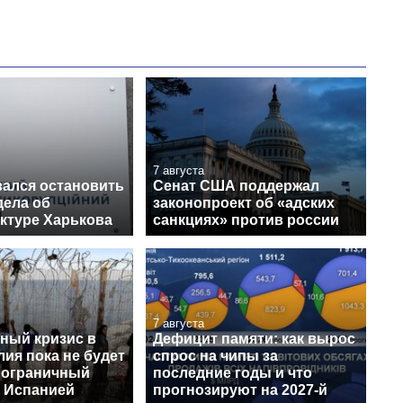
7 августа
зался остановить
Сенат США поддержал
дела об
законопроект об «адских
ктуре Харькова
санкциях» против россии
7 августа
ный кризис в
Дефицит памяти: как вырос
лия пока не будет
спрос на чипы за
пограничный
последние годы и что
с Испанией
прогнозируют на 2027-й