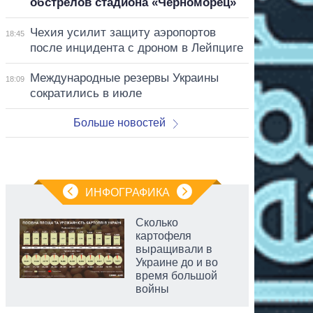
обстрелов стадиона «Черноморец»
Чехия усилит защиту аэропортов
18:45
после инцидента с дроном в Лейпциге
Международные резервы Украины
18:09
сократились в июле
Больше новостей
ИНФОГРАФИКА
Сколько
картофеля
выращивали в
Украине до и во
время большой
войны