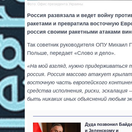
Фото: Офис президента Украины
Россия развязала и ведет войну проти
ракетами и превратила восточную Евро
россия своими ракетными атаками вино
Так советник руководителя ОПУ Михаил 
Польше, передает «Слово и дело».
«На мой взгляд, нужно придерживаться т
россия. Россия массово атакует крыла
восточную часть европейского континен
средства исполнения, риски, эскалация 
быть никаких иных объяснений любым э
Дуда позвонил Байд
и Зеленскому и