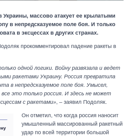
в Украины, массово атакует ее крылатыми
пу в непредсказуемое поле боя. И только
вата в эксцессах в других странах.
Подоляк прокомментировал падение ракеты в
олько одной логики. Войну развязала и ведет
тыми ракетами Украину. Россия превратила
та в непредсказуемое поле боя. Умысел,
– все это только россия. И здесь не может
Как изменился
ксцессам с ракетами»
, – заявил Подоляк.
бюджет
Министерства
обороны за 13 лет
Он отметил, что когда россия наносит
войны с россией
умышленный массированный ракетный
ену
удар по всей территории большой