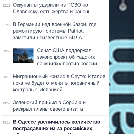
Оккупанты ударили из РСЗО по
22:29
Славянску, есть жертва и ранены
В Германии над военной базой, где
21:45
ремонтируют системы Patriot,
заметили неизвестные БПЛА
Сенат США поддержал
20:55
законопроект об «адских
санкциях» против россии
Миграционный кризис в Сеуте: Италия
20:19
пока не будет отменять пограничный
контроль с Испанией
Зеленский прибыл в Сербию и
19:52
раскрыл планы своего визита
В Одессе увеличилось количество
19:17
пострадавших из-за российских