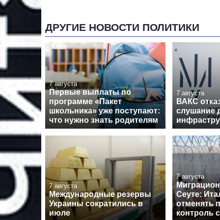
ДРУГИЕ НОВОСТИ ПОЛИТИКИ
7 августа
Первые выплаты по
7 августа
программе «Пакет
ВАКС отка
школьника» уже поступают:
слушание 
что нужно знать родителям
инфрастру
7 августа
Миграцион
7 августа
Международные резервы
Сеуте: Ита
Украины сократились в
отменять 
июле
контроль 