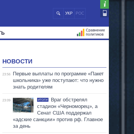
УКР
РОС
Сравнение
ТЬ
политиков
СТРАЦИЙ
МЭРЫ
ВСЕ ПЕРСОНЫ
НОВОСТИ
Первые выплаты по программе «Пакет
23:56
школьника» уже поступают: что нужно
знать родителям
Враг обстрелял
ИТОГИ
23:09
стадион «Черноморец», а
Сенат США поддержал
«адские санкции» против рф. Главное
за день