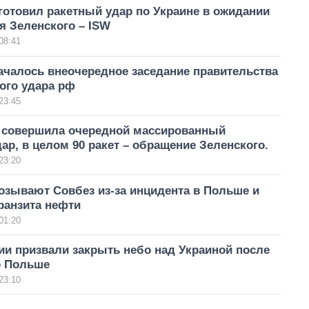
готовил ракетный удар по Украине в ожидании
я Зеленского – ISW
08:41
ачалось внеочередное заседание правительства
ного удара рф
23:45
 совершила очередной массированный
ар, в целом 90 ракет – обращение Зеленского.
23:20
озывают Совбез из-за инцидента в Польше и
ранзита нефти
01:20
ии призвали закрыть небо над Украиной после
о Польше
23:10