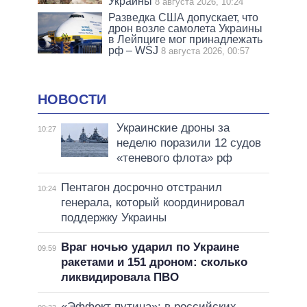
Украины
8 августа 2026, 10:24
Разведка США допускает, что
дрон возле самолета Украины
в Лейпциге мог принадлежать
рф – WSJ
8 августа 2026, 00:57
НОВОСТИ
Украинские дроны за
10:27
неделю поразили 12 судов
«теневого флота» рф
Пентагон досрочно отстранил
10:24
генерала, который координировал
поддержку Украины
Враг ночью ударил по Украине
09:59
ракетами и 151 дроном: сколько
ликвидировала ПВО
«Эффект путина»: в российских