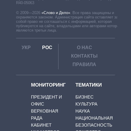
R40-05063
© 2009—2026
«Слово и Дело»
.
Все права защищены и
охраняются законом. Администрация сайта оставляет за
собой право не соглашаться с информацией, которая
публикуется на сайте, владельцами или авторами которой
являются третьи лица.
УКР
РОС
О НАС
КОНТАКТЫ
ПРАВИЛА
МОНИТОРИНГ
ТЕМАТИКИ
ПРЕЗИДЕНТ И
БИЗНЕС
ОФИС
КУЛЬТУРА
ВЕРХОВНАЯ
НАУКА
РАДА
НАЦИОНАЛЬНАЯ
КАБИНЕТ
БЕЗОПАСНОСТЬ