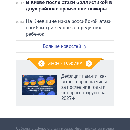
В Киеве после атаки баллистикой в
03:47
двух районах произошли пожары
На Киевщине из-за российской атаки
02:53
погибли три человека, среди них
ребенок
Больше новостей
ИНФОГРАФИКА
Дефицит памяти: как
вырос спрос на чипы
не за
за последние годы и
асть
что прогнозируют на
елью
2027-й
Субъект в сфере онлайн-медиа. Идентификатор медиа –