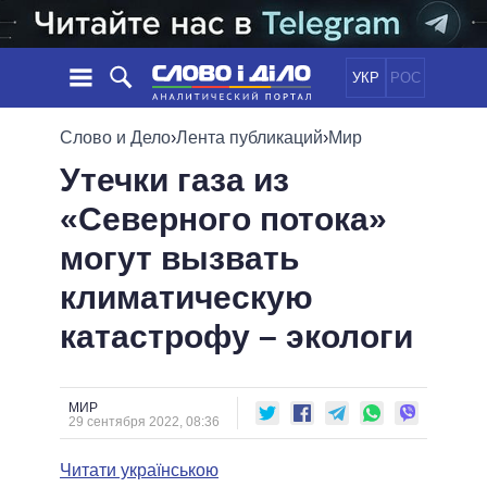
УКР
РОС
НОВОСТИ
Слово и Дело
›
Лента публикаций
›
Мир
Утечки газа из
ОБЕЩАНИЯ
ЛЕНТА
ПОЛИТИКА
«Северного потока»
СОБЫТИЯ
ЭКОНОМИКА
ПОЛИТИКИ
могут вызвать
СТАТЬИ
ОБЩЕСТВО
ИНФОГРАФИКА
МНЕНИЯ
МИР
ВСЕ ПОЛИТИКИ
климатическую
ОБЗОРЫ
ПРЕЗИДЕНТ И ОФИС
катастрофу – экологи
ВИДЕО
ДАЙДЖЕСТЫ
ВЕРХОВНАЯ РАДА
ПОДДЕРЖАТЬ
КАБИНЕТ МИНИСТРОВ
ГЛАВЫ ОБЛАДМИНИСТРАЦИЙ
МИР
СРАВНЕНИЕ ПОЛИТИКОВ
29 сентября 2022, 08:36
МЭРЫ
Читати українською
ВСЕ ПЕРСОНЫ