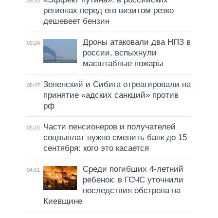
09:33
регионах перед его визитом резко
дешевеет бензин
Дроны атаковали два НПЗ в
09:24
россии, вспыхнули
масштабные пожары
Зеленский и Сибига отреагировали на
08:47
принятие «адских санкций» против
рф
Части пенсионеров и получателей
05:15
соцвыплат нужно сменить банк до 15
сентября: кого это касается
Среди погибших 4-летний
04:51
ребенок: в ГСЧС уточнили
последствия обстрела на
Киевщине