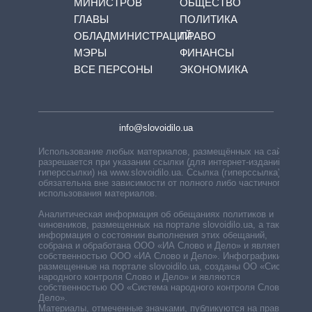
МИНИСТРОВ
ОБЩЕСТВО
ГЛАВЫ
ПОЛИТИКА
ОБЛАДМИНИСТРАЦИЙ
ПРАВО
МЭРЫ
ФИНАНСЫ
ВСЕ ПЕРСОНЫ
ЭКОНОМИКА
info@slovoidilo.ua
Использование любых материалов, размещённых на сайте,
разрешается при указании ссылки (для интернет-изданий —
гиперссылки) на www.slovoidilo.ua. Ссылка (гиперссылка)
обязательна вне зависимости от полного либо частичного
использования материалов.
Аналитическая информация об обещаниях политиков и
чиновников, размещенных на портале slovoidilo.ua, а также
информация о состоянии выполнения этих обещаний,
собрана и обработана ООО «ИА Слово и Дело» и является
собственностью ООО «ИА Слово и Дело». Инфографики,
размещенные на портале slovoidilo.ua, созданы ОО «Система
народного контроля Слово и Дело» и являются
собственностью ОО «Система народного контроля Слово и
Дело».
Материалы, отмеченные значками, публикуются на правах