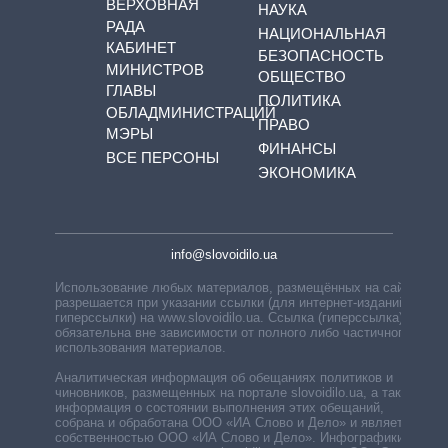
ВЕРХОВНАЯ
НАУКА
РАДА
НАЦИОНАЛЬНАЯ
КАБИНЕТ
БЕЗОПАСНОСТЬ
МИНИСТРОВ
ОБЩЕСТВО
ГЛАВЫ
ПОЛИТИКА
ОБЛАДМИНИСТРАЦИЙ
ПРАВО
МЭРЫ
ФИНАНСЫ
ВСЕ ПЕРСОНЫ
ЭКОНОМИКА
info@slovoidilo.ua
Использование любых материалов, размещённых на сайте,
разрешается при указании ссылки (для интернет-изданий —
гиперссылки) на www.slovoidilo.ua. Ссылка (гиперссылка)
обязательна вне зависимости от полного либо частичного
использования материалов.
Аналитическая информация об обещаниях политиков и
чиновников, размещенных на портале slovoidilo.ua, а также
информация о состоянии выполнения этих обещаний,
собрана и обработана ООО «ИА Слово и Дело» и является
собственностью ООО «ИА Слово и Дело». Инфографики,