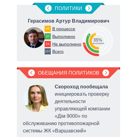
ПОЛИТИКИ
Герасимов Артур Владимирович
В процессе
46
43
Выполнено
35
37
35%
Не выполнено
24
о
выполнено
22
Всего
107
ОБЕЩАНИЯ ПОЛИТИКОВ
Скороход пообещала
 по
инициировать проверку
ртов
деятельности
ерна
управляющей компании
«Дім 9000» по
обслуживанию противопожарной
системы ЖК «Варшавский»