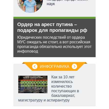
наук
ли
Ордер на арест путина –
Рез
ти в
подарок для пропаганды рф
рф 
Юридических последствий от ордера
Несм
МУС ожидать не стоит, а вот российская
обяз
ь с
пропаганда обязательно использует этот
поли
 это
инфоповод
важн
 для
ИНФОГРАФИКА
Как за 10 лет
изменилось
не за
количество
асть
поступающих в
елью
бакалавриат,
магистратуру и аспирантуру