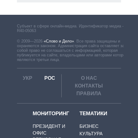
Субъект в сфере онлайн-медиа. Идентификатор медиа –
R40-05063
© 2009—2026
«Слово и Дело»
.
Все права защищены и
охраняются законом. Администрация сайта оставляет за
собой право не соглашаться с информацией, которая
публикуется на сайте, владельцами или авторами которой
являются третьи лица.
УКР
РОС
О НАС
КОНТАКТЫ
ПРАВИЛА
МОНИТОРИНГ
ТЕМАТИКИ
ПРЕЗИДЕНТ И
БИЗНЕС
ОФИС
КУЛЬТУРА