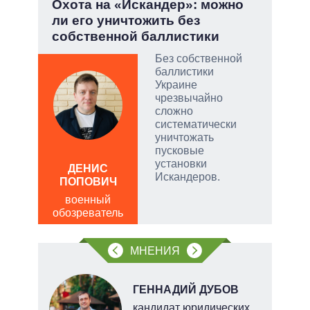
.
Охота на «Искандер»: можно
Зел
ли его уничтожить без
Кол
собственной баллистики
ы:
Без собственной
а
баллистики
е
Украине
а –
чрезвычайно
сложно
.
систематически
ла
уничтожать
пусковые
ЛЕО
, а
установки
ДЕНИС
пол
чаще
Искандеров.
ПОПОВИЧ
обо
яжном
военный
обозреватель
МНЕНИЯ
Н
ГЕННАДИЙ ДУБОВ
кандидат юридических