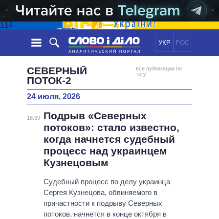
114
УКР
РОС
НОВОСТИ
СЕВЕРНЫЙ
все публикации по
тегу
ПОТОК-2
ОБЕЩАНИЯ
ЛЕНТА
ПОЛИТИКА
24 июля, 2026
СОБЫТИЯ
ЭКОНОМИКА
ПОЛИТИКИ
Подрыв «Северных
16:39
СТАТЬИ
ОБЩЕСТВО
потоков»: стало известно,
ИНФОГРАФИКА
МНЕНИЯ
МИР
ВСЕ ПОЛИТИКИ
когда начнется судебный
ОБЗОРЫ
ПРЕЗИДЕНТ И ОФИС
процесс над украинцем
ВИДЕО
Кузнецовым
ДАЙДЖЕСТЫ
ВЕРХОВНАЯ РАДА
ПОДДЕРЖАТЬ
КАБИНЕТ МИНИСТРОВ
Судебный процесс по делу украинца
ГЛАВЫ ОБЛАДМИНИСТРАЦИЙ
Сергея Кузнецова, обвиняемого в
СРАВНЕНИЕ ПОЛИТИКОВ
причастности к подрыву Северных
МЭРЫ
потоков, начнется в конце октября в