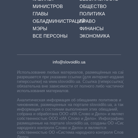
МИНИСТРОВ
ОБЩЕСТВО
ГЛАВЫ
ПОЛИТИКА
ОБЛАДМИНИСТРАЦИЙ
ПРАВО
МЭРЫ
ФИНАНСЫ
ВСЕ ПЕРСОНЫ
ЭКОНОМИКА
info@slovoidilo.ua
Использование любых материалов, размещённых на сайте,
разрешается при указании ссылки (для интернет-изданий —
гиперссылки) на www.slovoidilo.ua. Ссылка (гиперссылка)
обязательна вне зависимости от полного либо частичного
использования материалов.
Аналитическая информация об обещаниях политиков и
чиновников, размещенных на портале slovoidilo.ua, а также
информация о состоянии выполнения этих обещаний,
собрана и обработана ООО «ИА Слово и Дело» и является
собственностью ООО «ИА Слово и Дело». Инфографики,
размещенные на портале slovoidilo.ua, созданы ОО «Система
народного контроля Слово и Дело» и являются
собственностью ОО «Система народного контроля Слово и
Дело».