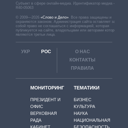
Субъект в сфере онлайн-медиа. Идентификатор медиа –
R40-05063
© 2009—2026
«Слово и Дело»
.
Все права защищены и
охраняются законом. Администрация сайта оставляет за
собой право не соглашаться с информацией, которая
публикуется на сайте, владельцами или авторами которой
являются третьи лица.
УКР
РОС
О НАС
КОНТАКТЫ
ПРАВИЛА
МОНИТОРИНГ
ТЕМАТИКИ
ПРЕЗИДЕНТ И
БИЗНЕС
ОФИС
КУЛЬТУРА
ВЕРХОВНАЯ
НАУКА
РАДА
НАЦИОНАЛЬНАЯ
КАБИНЕТ
БЕЗОПАСНОСТЬ