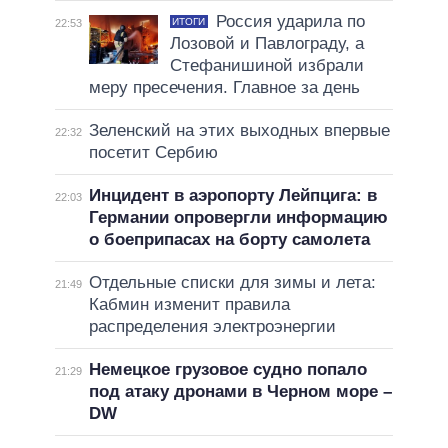
Россия ударила по
ИТОГИ
22:53
Лозовой и Павлограду, а
Стефанишиной избрали
меру пресечения. Главное за день
Зеленский на этих выходных впервые
22:32
посетит Сербию
Инцидент в аэропорту Лейпцига: в
22:03
Германии опровергли информацию
о боеприпасах на борту самолета
Отдельные списки для зимы и лета:
21:49
Кабмин изменит правила
распределения электроэнергии
Немецкое грузовое судно попало
21:29
под атаку дронами в Черном море –
DW