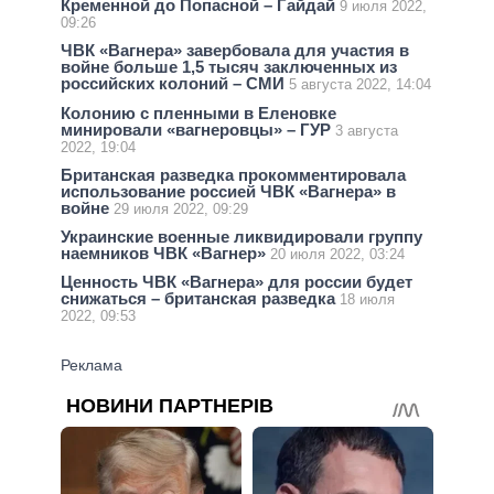
Кременной до Попасной – Гайдай
9 июля 2022,
09:26
ЧВК «Вагнера» завербовала для участия в
войне больше 1,5 тысяч заключенных из
российских колоний – СМИ
5 августа 2022, 14:04
Колонию с пленными в Еленовке
минировали «вагнеровцы» – ГУР
3 августа
2022, 19:04
Британская разведка прокомментировала
использование россией ЧВК «Вагнера» в
войне
29 июля 2022, 09:29
Украинские военные ликвидировали группу
наемников ЧВК «Вагнер»
20 июля 2022, 03:24
Ценность ЧВК «Вагнера» для россии будет
снижаться – британская разведка
18 июля
2022, 09:53