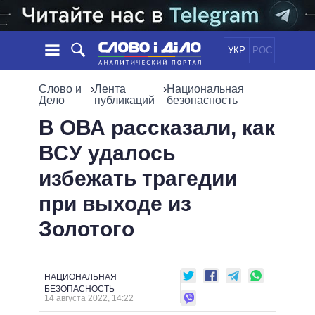
УКР
РОС
НОВОСТИ
Слово и
›
Лента
›
Национальная
Дело
публикаций
безопасность
ОБЕЩАНИЯ
ЛЕНТА
ПОЛИТИКА
В ОВА рассказали, как
СОБЫТИЯ
ЭКОНОМИКА
ВСУ удалось
ПОЛИТИКИ
СТАТЬИ
ОБЩЕСТВО
избежать трагедии
ИНФОГРАФИКА
МНЕНИЯ
МИР
ВСЕ ПОЛИТИКИ
при выходе из
ОБЗОРЫ
ПРЕЗИДЕНТ И ОФИС
ВИДЕО
Золотого
ДАЙДЖЕСТЫ
ВЕРХОВНАЯ РАДА
ПОДДЕРЖАТЬ
КАБИНЕТ МИНИСТРОВ
ГЛАВЫ ОБЛАДМИНИСТРАЦИЙ
СРАВНЕНИЕ ПОЛИТИКОВ
НАЦИОНАЛЬНАЯ
МЭРЫ
БЕЗОПАСНОСТЬ
14 августа 2022, 14:22
ВСЕ ПЕРСОНЫ