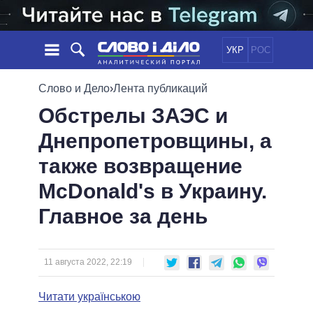
УКР
РОС
НОВОСТИ
Слово и Дело
›
Лента публикаций
Обстрелы ЗАЭС и
ОБЕЩАНИЯ
ЛЕНТА
ПОЛИТИКА
Днепропетровщины, а
СОБЫТИЯ
ЭКОНОМИКА
ПОЛИТИКИ
также возвращение
СТАТЬИ
ОБЩЕСТВО
ИНФОГРАФИКА
МНЕНИЯ
МИР
ВСЕ ПОЛИТИКИ
McDonald's в Украину.
ОБЗОРЫ
ПРЕЗИДЕНТ И ОФИС
Главное за день
ВИДЕО
ДАЙДЖЕСТЫ
ВЕРХОВНАЯ РАДА
ПОДДЕРЖАТЬ
КАБИНЕТ МИНИСТРОВ
ГЛАВЫ ОБЛАДМИНИСТРАЦИЙ
11 августа 2022, 22:19
СРАВНЕНИЕ ПОЛИТИКОВ
МЭРЫ
Читати українською
ВСЕ ПЕРСОНЫ