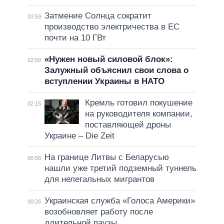
Затмение Солнца сократит
03:59
производство электричества в ЕС
почти на 10 ГВт
«Нужен новый силовой блок»:
02:59
Залужный объяснил свои слова о
вступлении Украины в НАТО
Кремль готовил покушение
02:15
на руководителя компании,
поставляющей дроны
Украине – Die Zeit
На границе Литвы с Беларусью
00:58
нашли уже третий подземный туннель
для нелегальных мигрантов
Украинская служба «Голоса Америки»
00:26
возобновляет работу после
длительной паузы