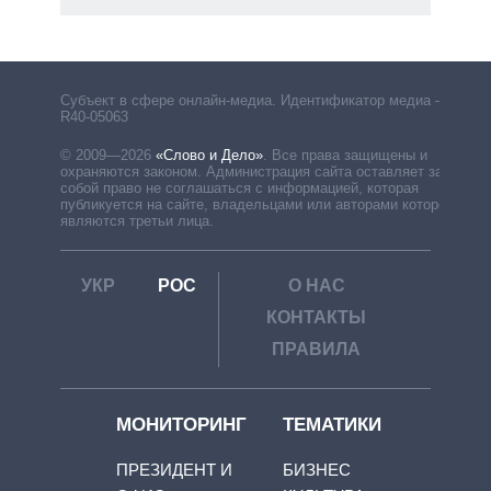
Субъект в сфере онлайн-медиа. Идентификатор медиа –
R40-05063
© 2009—2026
«Слово и Дело»
.
Все права защищены и
охраняются законом. Администрация сайта оставляет за
собой право не соглашаться с информацией, которая
публикуется на сайте, владельцами или авторами которой
являются третьи лица.
УКР
РОС
О НАС
КОНТАКТЫ
ПРАВИЛА
МОНИТОРИНГ
ТЕМАТИКИ
ПРЕЗИДЕНТ И
БИЗНЕС