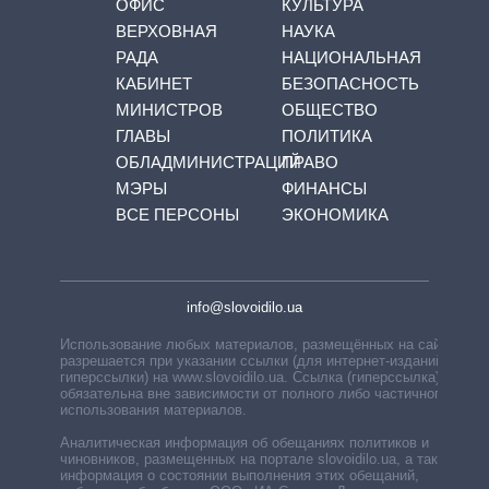
ОФИС
КУЛЬТУРА
ВЕРХОВНАЯ
НАУКА
РАДА
НАЦИОНАЛЬНАЯ
КАБИНЕТ
БЕЗОПАСНОСТЬ
МИНИСТРОВ
ОБЩЕСТВО
ГЛАВЫ
ПОЛИТИКА
ОБЛАДМИНИСТРАЦИЙ
ПРАВО
МЭРЫ
ФИНАНСЫ
ВСЕ ПЕРСОНЫ
ЭКОНОМИКА
info@slovoidilo.ua
Использование любых материалов, размещённых на сайте,
разрешается при указании ссылки (для интернет-изданий —
гиперссылки) на www.slovoidilo.ua. Ссылка (гиперссылка)
обязательна вне зависимости от полного либо частичного
использования материалов.
Аналитическая информация об обещаниях политиков и
чиновников, размещенных на портале slovoidilo.ua, а также
информация о состоянии выполнения этих обещаний,