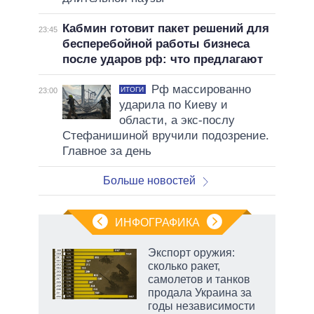
Кабмин готовит пакет решений для
23:45
бесперебойной работы бизнеса
после ударов рф: что предлагают
Рф массированно
ИТОГИ
23:00
ударила по Киеву и
области, а экс-послу
Стефанишиной вручили подозрение.
Главное за день
Больше новостей
ИНФОГРАФИКА
еля
Экспорт оружия:
сколько ракет,
самолетов и танков
продала Украина за
годы независимости