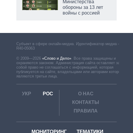
Министерства
обороны за 13 лет
войны с россией
Субъект в сфере онлайн-медиа. Идентификатор медиа –
R40-05063
© 2009—2026
«Слово и Дело»
.
Все права защищены и
охраняются законом. Администрация сайта оставляет за
собой право не соглашаться с информацией, которая
публикуется на сайте, владельцами или авторами которой
являются третьи лица.
УКР
РОС
О НАС
КОНТАКТЫ
ПРАВИЛА
МОНИТОРИНГ
ТЕМАТИКИ