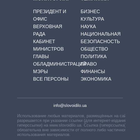
ПРЕЗИДЕНТ И
БИЗНЕС
ОФИС
КУЛЬТУРА
ВЕРХОВНАЯ
НАУКА
РАДА
НАЦИОНАЛЬНАЯ
КАБИНЕТ
БЕЗОПАСНОСТЬ
МИНИСТРОВ
ОБЩЕСТВО
ГЛАВЫ
ПОЛИТИКА
ОБЛАДМИНИСТРАЦИЙ
ПРАВО
МЭРЫ
ФИНАНСЫ
ВСЕ ПЕРСОНЫ
ЭКОНОМИКА
info@slovoidilo.ua
Использование любых материалов, размещённых на сайте,
разрешается при указании ссылки (для интернет-изданий —
гиперссылки) на www.slovoidilo.ua. Ссылка (гиперссылка)
обязательна вне зависимости от полного либо частичного
использования материалов.