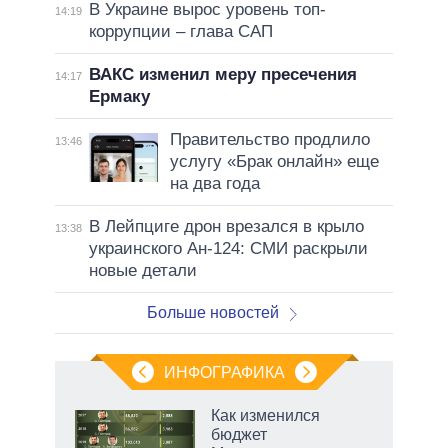
В Украине вырос уровень топ-
14:19
коррупции – глава САП
ВАКС изменил меру пресечения
14:17
Ермаку
Правительство продлило
13:46
услугу «Брак онлайн» еще
на два года
В Лейпциге дрон врезался в крыло
13:38
украинского Ан-124: СМИ раскрыли
новые детали
Больше новостей
ИНФОГРАФИКА
еля
Как изменился
бюджет