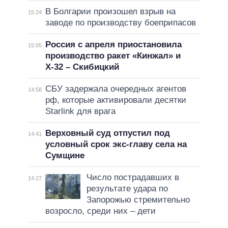
В Болгарии произошел взрыв на
15:24
заводе по производству боеприпасов
Россия с апреля приостановила
15:05
производство ракет «Кинжал» и
Х-32 – Скибицкий
СБУ задержала очередных агентов
14:58
рф, которые активировали десятки
Starlink для врага
Верховный суд отпустил под
14:41
условный срок экс-главу села на
Сумщине
Число пострадавших в
14:27
результате удара по
Запорожью стремительно
возросло, среди них – дети