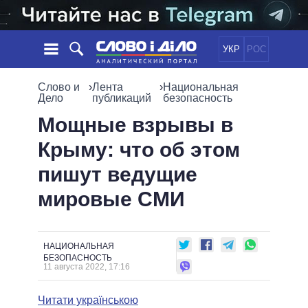
УКР
РОС
НОВОСТИ
Слово и
›
Лента
›
Национальная
Дело
публикаций
безопасность
ОБЕЩАНИЯ
ЛЕНТА
ПОЛИТИКА
Мощные взрывы в
СОБЫТИЯ
ЭКОНОМИКА
Крыму: что об этом
ПОЛИТИКИ
СТАТЬИ
ОБЩЕСТВО
пишут ведущие
ИНФОГРАФИКА
МНЕНИЯ
МИР
ВСЕ ПОЛИТИКИ
мировые СМИ
ОБЗОРЫ
ПРЕЗИДЕНТ И ОФИС
ВИДЕО
ДАЙДЖЕСТЫ
ВЕРХОВНАЯ РАДА
ПОДДЕРЖАТЬ
КАБИНЕТ МИНИСТРОВ
НАЦИОНАЛЬНАЯ
ГЛАВЫ ОБЛАДМИНИСТРАЦИЙ
БЕЗОПАСНОСТЬ
СРАВНЕНИЕ ПОЛИТИКОВ
11 августа 2022, 17:16
МЭРЫ
ВСЕ ПЕРСОНЫ
Читати українською