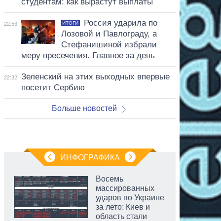
студентам: как вырастут выплаты
Россия ударила по
ИТОГИ
22:53
Лозовой и Павлограду, а
Стефанишиной избрали
меру пресечения. Главное за день
Зеленский на этих выходных впервые
22:32
посетит Сербию
Больше новостей
ИНФОГРАФИКА
Восемь
массированных
ударов по Украине
за лето: Киев и
область стали