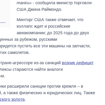
магистратуру и
танки»
- сообщила министр торговли
аспирантуру
США Джина Раймондо.
Минторг США также отмечает, что
коллапс ждет и российские
авиакомпании; до 2025 года до двух
денных за рубежом, русскими
придется пустить все эти машины на запчасти,
гих самолетов.
тране-агрессоре из-за санкций
возник дефицит
лексы стараются найти аналоги
ни.
и расширили санкции против кремля – в
, а также физических и юридических лиц. Также
ского золота
.