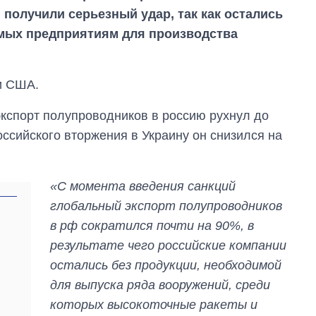
получили серьезный удар, так как остались
имых предприятиям для производства
и США.
кспорт полупроводников в россию рухнул до
оссийского вторжения в Украину он снизился на
«С момента введения санкций
глобальный экспорт полупроводников
в рф сократился почти на 90%, в
результате чего российские компании
Как за 10 лет
остались без продукции, необходимой
изменилось
количество
для выпуска ряда вооружений, среди
поступающих в
которых высокоточные ракеты и
бакалавриат,