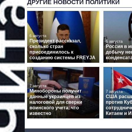
ДРУГИЕ НОВОСТИ ПОЛИТИКИ
6 августа
Президент рассказал,
6 августа
сколько стран
Россия в 
присоединилось к
добычу не
созданию системы FREYJA
конденсат
7 августа
Минобороны получит
7 августа
данные украинцев из
США расши
налоговой для сверки
против Куб
воинского учета: что
сотрудниче
известно
Китаем и 