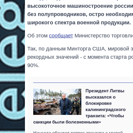
высокоточное машиностроение россии 
без полупроводников, остро необход
широкого спектра военной продукции.
Об этом
сообщает
Министерство торговл
Так, по данным Минторга США, мировой э
рекордных значений - с момента старта р
90%.
Президент Литвы
высказался о
блокировке
калининградского
транзита: «Чтобы
санкции были болезненными»
Науседа обсудил вопрос транзита с главой