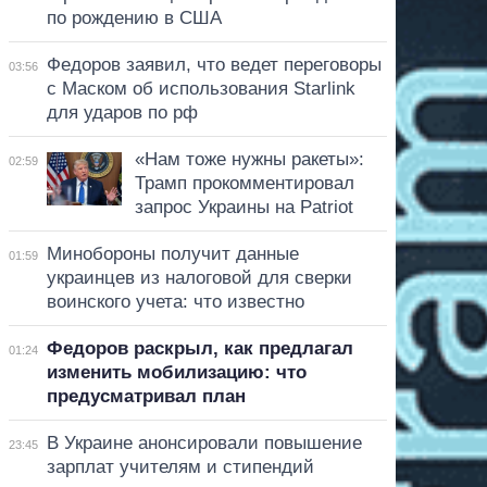
по рождению в США
Федоров заявил, что ведет переговоры
03:56
с Маском об использования Starlink
для ударов по рф
«Нам тоже нужны ракеты»:
02:59
Трамп прокомментировал
запрос Украины на Patriot
Минобороны получит данные
01:59
украинцев из налоговой для сверки
воинского учета: что известно
Федоров раскрыл, как предлагал
01:24
изменить мобилизацию: что
предусматривал план
В Украине анонсировали повышение
23:45
зарплат учителям и стипендий