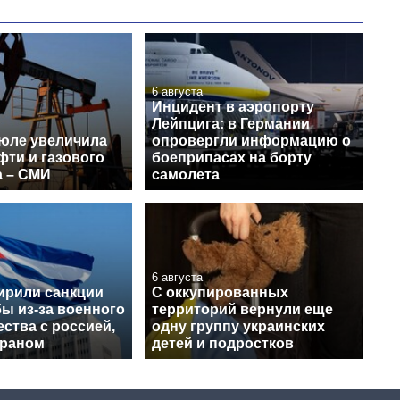
6 августа
Инцидент в аэропорту
Лейпцига: в Германии
июле увеличила
опровергли информацию о
фти и газового
боеприпасах на борту
а – СМИ
самолета
6 августа
рили санкции
С оккупированных
ы из-за военного
территорий вернули еще
ства с россией,
одну группу украинских
Ираном
детей и подростков