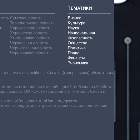
ТЕМАТИКИ
ласть
Сумская область
Бизнес
Тернопольская область
Культура
ь
Харьковская область
Наука
Херсонская область
Национальная
Хмельницкая область
безопасность
Черкасская область
Общество
Черниговская область
Политика
Черновицкая область
Право
Финансы
Экономика
) на www.slovoidilo.ua. Ссылка (гиперссылка) обязательна
состоянии выполнения этих обещаний, собрана и обработана
ua, созданы ОО «Система народного контроля Слово и
ериал», «Спецпроект», «При поддержке».
скому законодательству ответственность за содержание