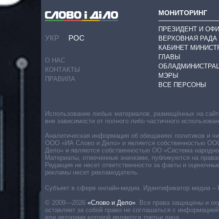
МОНИТОРИНГ
ПРЕЗИДЕНТ И ОФ
УКР
РОС
ВЕРХОВНАЯ РАДА
КАБИНЕТ МИНИСТ
ГЛАВЫ
О НАС
ОБЛАДМИНИСТРА
КОНТАКТЫ
МЭРЫ
ПРАВИЛА
ВСЕ ПЕРСОНЫ
Использование любых материалов, размещённых на сайте,
вне зависимости от полного либо частичного использова
Аналитическая информация об обещаниях политиков и чин
ООО «ИА Слово и Дело» и является собственностью ООО 
Дело» и являются собственностью ОО «Система народног
Материалы, отмеченные значками, публикуются на права
Редакция не несет ответственности за факты и оценочны
рекламы несет рекламодатель.
Субъект в сфере онлайн-медиа. Идентификатор медиа – 
© 2009—2026
«Слово и Дело»
.
Все права защищены и ох
оставляет за собой право не соглашаться с информацией
или авторами которой являются третьи лица.