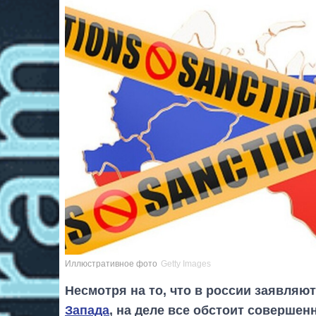
Иллюстративное фото
Getty Images
Несмотря на то, что в россии заявляю
Запада
, на деле все обстоит соверше