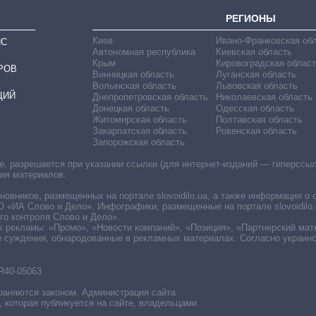
РЕГИОНЫ
Киев
Ивано-Франковская об
ИС
Автономная республика
Киевская область
Крым
Кировоградская област
РОВ
Винницкая область
Луганская область
Волынская область
Львовская область
ЦИЙ
Днепропетровская область
Николаевская область
Донецкая область
Одесская область
Житомирская область
Полтавская область
Закарпатская область
Ровенская область
Запорожская область
 разрешается при указании ссылки (для интернет-изданий — гиперссылки
ния материалов.
овников, размещенных на портале slovoidilo.ua, а также информация о 
«ИА Слово и Дело». Инфографики, размещенные на портале slovoidilo.
о контроля Слово и Дело».
х рекламы: «Промо», «Новости компаний», «Позиция», «Партнерский мат
е суждения, обнародованные в рекламных материалах. Согласно украин
R40-05063
раняются законом. Администрация сайта
, которая публикуется на сайте, владельцами