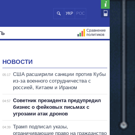
УКР
РОС
Сравнение
ТЬ
политиков
СТРАЦИЙ
МЭРЫ
ВСЕ ПЕРСОНЫ
НОВОСТИ
США расширили санкции против Кубы
05:17
из-за военного сотрудничества с
россией, Китаем и Ираном
Советник президента предупредил
04:57
бизнес о фейковых письмах с
угрозами атак дронов
Трамп подписал указы,
04:39
ограничивающие право на гражданство