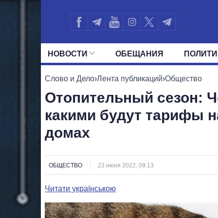
НОВОСТИ
ОБЕЩАНИЯ
ПОЛИТИ
ВСЕ ПОЛИТИКИ
ПРЕЗИДЕНТ И ОФ
Слово и Дело
›
Лента публикаций
›
Общество
Отопительный сезон: 
какими будут тарифы н
домах
ОБЩЕСТВО
23 июня 2022, 09:13
Читати українською