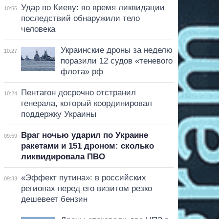
Удар по Киеву: во время ликвидации
10:56
последствий обнаружили тело
человека
Украинские дроны за неделю
10:27
поразили 12 судов «теневого
флота» рф
Пентагон досрочно отстранил
10:24
генерала, который координировал
поддержку Украины
Враг ночью ударил по Украине
09:59
ракетами и 151 дроном: сколько
ликвидировала ПВО
«Эффект путина»: в российских
09:33
регионах перед его визитом резко
дешевеет бензин