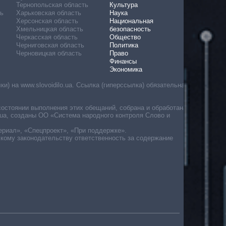
Тернопольская область
Культура
ь
Харьковская область
Наука
Херсонская область
Национальная
Хмельницкая область
безопасность
Черкасская область
Общество
Черниговская область
Политика
Черновицкая область
Право
Финансы
Экономика
) на www.slovoidilo.ua. Ссылка (гиперссылка) обязательна
состоянии выполнения этих обещаний, собрана и обработана
ua, созданы ОО «Система народного контроля Слово и
ериал», «Спецпроект», «При поддержке».
скому законодательству ответственность за содержание