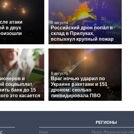
сле атаки
8 августа
й в двух
Российский дрон попал в
роизошли
склад в Прилуках,
вспыхнул крупный пожар
8 августа
сионеров и
Враг ночью ударил по
ей соцвыплат
Украине ракетами и 151
ить банк до 15
дроном: сколько
кого это касается
ликвидировала ПВО
РЕГИОНЫ
Киев
Ивано-Франковская об
ИС