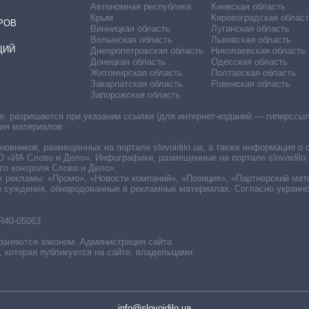
Автономная республика
Киевская область
Крым
Кировоградская област
РОВ
Винницкая область
Луганская область
Волынская область
Львовская область
ЦИЙ
Днепропетровская область
Николаевская область
Донецкая область
Одесская область
Житомирская область
Полтавская область
Закарпатская область
Ровенская область
Запорожская область
 разрешается при указании ссылки (для интернет-изданий — гиперссылки
ния материалов.
овников, размещенных на портале slovoidilo.ua, а также информация о 
«ИА Слово и Дело». Инфографики, размещенные на портале slovoidilo.
о контроля Слово и Дело».
х рекламы: «Промо», «Новости компаний», «Позиция», «Партнерский мат
е суждения, обнародованные в рекламных материалах. Согласно украин
R40-05063
раняются законом. Администрация сайта
, которая публикуется на сайте, владельцами
info@slovoidilo.ua