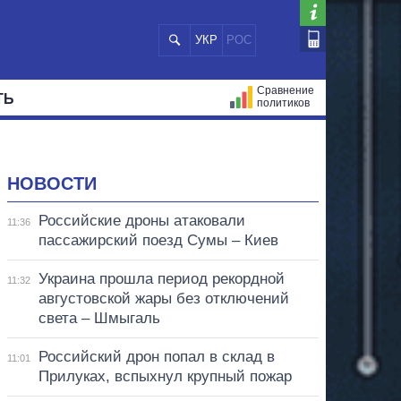
УКР
РОС
Сравнение
ТЬ
политиков
СТРАЦИЙ
МЭРЫ
ВСЕ ПЕРСОНЫ
НОВОСТИ
Российские дроны атаковали
11:36
пассажирский поезд Сумы – Киев
Украина прошла период рекордной
11:32
августовской жары без отключений
света – Шмыгаль
Российский дрон попал в склад в
11:01
Прилуках, вспыхнул крупный пожар