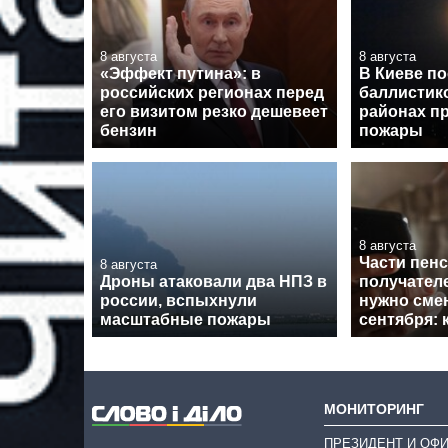
8 августа
8 августа
«Эффект путина»: в
В Киеве по
российских регионах перед
баллистико
его визитом резко дешевеет
районах п
бензин
пожары
8 августа
Части пен
8 августа
Дроны атаковали два НПЗ в
получател
россии, вспыхнули
нужно смен
масштабные пожары
сентября: 
МОНИТОРИНГ
ПРЕЗИДЕНТ И ОФ