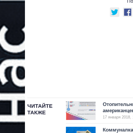
По
Отопительны
ЧИТАЙТЕ
американце
ТАКЖЕ
17 января 2018, 
Коммуналка 