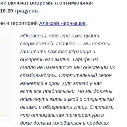
ние включат вовремя, а оптимальная
18-20 градусов.
ин и территорий
Алексей Чернышов
.
«Очевидно, что эта зима будет
сверхсложной. Главное — мы должны
:
защитить каждого украинца и
обогреть его жилье. Тарифы на
тепло не изменятся! Мы обеспечим их
стабильность. Отопительный сезон
начнется в срок. Для этого у нас
От 1 месяца – до 5
лет: кто и как долго
есть все предпосылки. Но мы должны
занимал
отвыкнуть жить зимой с открытыми
должность
руководителя СВР
окнами и обогревать улицу. Считаем,
что оптимальная температура в
доме должна колебаться в пределах