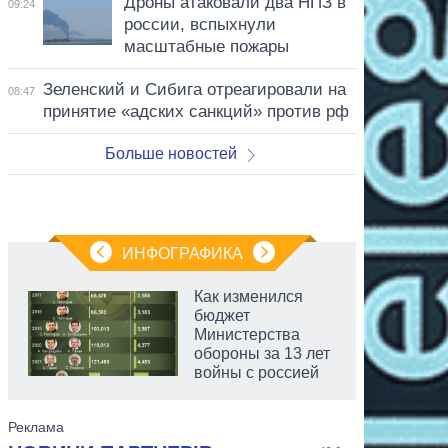
Дроны атаковали два НПЗ в
09:24
россии, вспыхнули
масштабные пожары
Зеленский и Сибига отреагировали на
08:47
принятие «адских санкций» против рф
Больше новостей
ИНФОГРАФИКА
Как изменился
бюджет
Министерства
обороны за 13 лет
войны с россией
аспирант