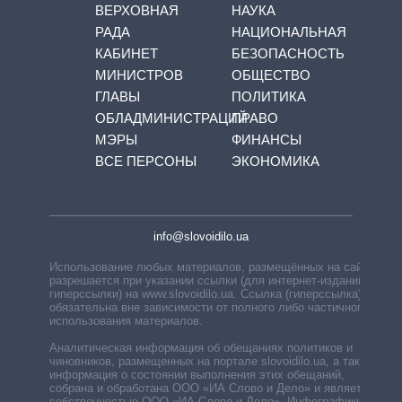
ВЕРХОВНАЯ
НАУКА
РАДА
НАЦИОНАЛЬНАЯ
КАБИНЕТ
БЕЗОПАСНОСТЬ
МИНИСТРОВ
ОБЩЕСТВО
ГЛАВЫ
ПОЛИТИКА
ОБЛАДМИНИСТРАЦИЙ
ПРАВО
МЭРЫ
ФИНАНСЫ
ВСЕ ПЕРСОНЫ
ЭКОНОМИКА
info@slovoidilo.ua
Использование любых материалов, размещённых на сайте,
разрешается при указании ссылки (для интернет-изданий —
гиперссылки) на www.slovoidilo.ua. Ссылка (гиперссылка)
обязательна вне зависимости от полного либо частичного
использования материалов.
Аналитическая информация об обещаниях политиков и
чиновников, размещенных на портале slovoidilo.ua, а также
информация о состоянии выполнения этих обещаний,
собрана и обработана ООО «ИА Слово и Дело» и является
собственностью ООО «ИА Слово и Дело». Инфографики,