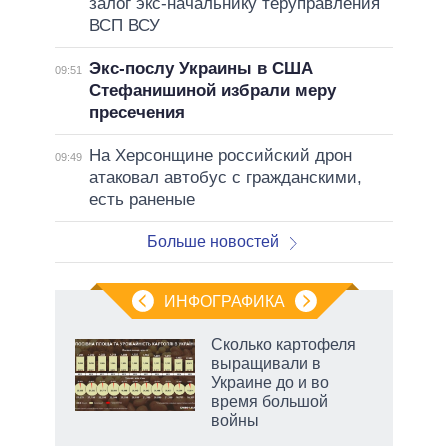
залог экс-начальнику теруправления
ВСП ВСУ
Экс-послу Украины в США
09:51
Стефанишиной избрали меру
пресечения
На Херсонщине российский дрон
09:49
атаковал автобус с гражданскими,
есть раненые
Больше новостей
ИНФОГРАФИКА
Сколько картофеля
выращивали в
в
Украине до и во
время большой
войны