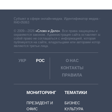
Субъект в сфере онлайн-медиа. Идентификатор медиа –
R40-05063
© 2009—2026
«Слово и Дело»
.
Все права защищены и
охраняются законом. Администрация сайта оставляет за
собой право не соглашаться с информацией, которая
публикуется на сайте, владельцами или авторами которой
являются третьи лица.
УКР
РОС
О НАС
КОНТАКТЫ
ПРАВИЛА
МОНИТОРИНГ
ТЕМАТИКИ
ПРЕЗИДЕНТ И
БИЗНЕС
ОФИС
КУЛЬТУРА