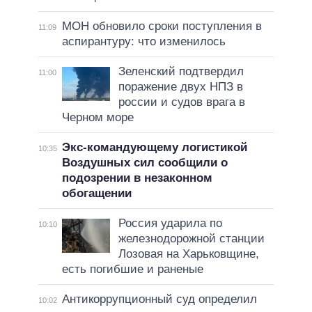
МОН обновило сроки поступления в
11:09
аспирантуру: что изменилось
Зеленский подтвердил
11:00
поражение двух НПЗ в
россии и судов врага в
Черном море
Экс-командующему логистикой
10:35
Воздушных сил сообщили о
подозрении в незаконном
обогащении
Россия ударила по
10:10
железнодорожной станции
Лозовая на Харьковщине,
есть погибшие и раненые
Антикоррупционный суд определил
10:02