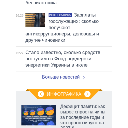
беспилотника
Зарплаты
ИНФОГРАФИКА
16:28
госслужащих: сколько
получают
антикоррупционеры, деловоды и
другие чиновники
Стало известно, сколько средств
16:27
поступило в Фонд поддержки
энергетики Украины в июле
Больше новостей
ИНФОГРАФИКА
 5
Дефицит памяти: как
го
вырос спрос на чипы
сть
за последние годы и
ВР
что прогнозируют на