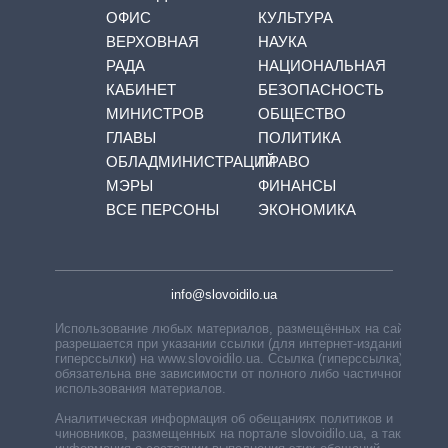
ОФИС
КУЛЬТУРА
ВЕРХОВНАЯ
НАУКА
РАДА
НАЦИОНАЛЬНАЯ
КАБИНЕТ
БЕЗОПАСНОСТЬ
МИНИСТРОВ
ОБЩЕСТВО
ГЛАВЫ
ПОЛИТИКА
ОБЛАДМИНИСТРАЦИЙ
ПРАВО
МЭРЫ
ФИНАНСЫ
ВСЕ ПЕРСОНЫ
ЭКОНОМИКА
info@slovoidilo.ua
Использование любых материалов, размещённых на сайте,
разрешается при указании ссылки (для интернет-изданий —
гиперссылки) на www.slovoidilo.ua. Ссылка (гиперссылка)
обязательна вне зависимости от полного либо частичного
использования материалов.
Аналитическая информация об обещаниях политиков и
чиновников, размещенных на портале slovoidilo.ua, а также