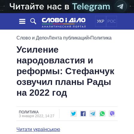
УКР
РОС
НОВОСТИ
Слово и Дело
›
Лента публикаций
›
Политика
Усиление
ОБЕЩАНИЯ
ЛЕНТА
ПОЛИТИКА
народовластия и
СОБЫТИЯ
ЭКОНОМИКА
ПОЛИТИКИ
реформы: Стефанчук
СТАТЬИ
ОБЩЕСТВО
ИНФОГРАФИКА
МНЕНИЯ
МИР
ВСЕ ПОЛИТИКИ
озвучил планы Рады
ОБЗОРЫ
ПРЕЗИДЕНТ И ОФИС
на 2022 год
ВИДЕО
ДАЙДЖЕСТЫ
ВЕРХОВНАЯ РАДА
ПОДДЕРЖАТЬ
КАБИНЕТ МИНИСТРОВ
ГЛАВЫ ОБЛАДМИНИСТРАЦИЙ
ПОЛИТИКА
СРАВНЕНИЕ ПОЛИТИКОВ
3 января 2022, 14:27
МЭРЫ
Читати українською
ВСЕ ПЕРСОНЫ