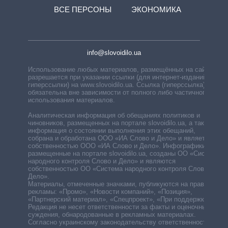
ВСЕ ПЕРСОНЫ
ЭКОНОМИКА
info@slovoidilo.ua
Использование любых материалов, размещённых на сайте,
разрешается при указании ссылки (для интернет-изданий —
гиперссылки) на www.slovoidilo.ua. Ссылка (гиперссылка)
обязательна вне зависимости от полного либо частичного
использования материалов.
Аналитическая информация об обещаниях политиков и
чиновников, размещенных на портале slovoidilo.ua, а также
информация о состоянии выполнения этих обещаний,
собрана и обработана ООО «ИА Слово и Дело» и является
собственностью ООО «ИА Слово и Дело». Инфографики,
размещенные на портале slovoidilo.ua, созданы ОО «Система
народного контроля Слово и Дело» и являются
собственностью ОО «Система народного контроля Слово и
Дело».
Материалы, отмеченные значками, публикуются на правах
рекламы: «Промо», «Новости компаний», «Позиция»,
«Партнерский материал», «Спецпроект», «При поддержке».
Редакция не несет ответственности за факты и оценочные
суждения, обнародованные в рекламных материалах.
Согласно украинскому законодательству ответственность за