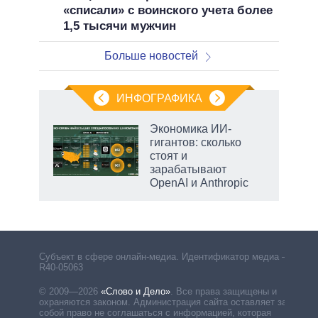
«списали» с воинского учета более
1,5 тысячи мужчин
Больше новостей
ИНФОГРАФИКА
еля
Экономика ИИ-
гигантов: сколько
стоят и
зарабатывают
OpenAI и Anthropic
Субъект в сфере онлайн-медиа. Идентификатор медиа –
R40-05063
© 2009—2026
«Слово и Дело»
.
Все права защищены и
охраняются законом. Администрация сайта оставляет за
собой право не соглашаться с информацией, которая