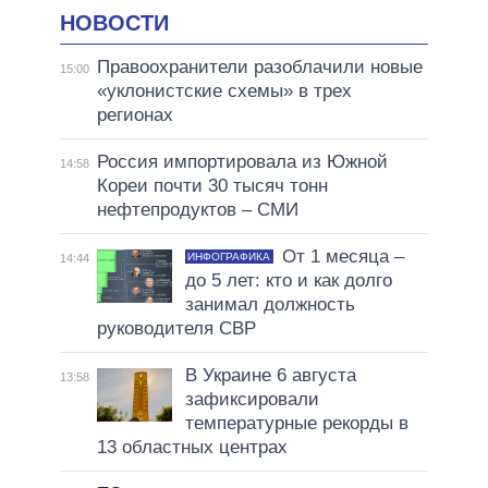
НОВОСТИ
Правоохранители разоблачили новые
15:00
«уклонистские схемы» в трех
регионах
Россия импортировала из Южной
14:58
Кореи почти 30 тысяч тонн
нефтепродуктов – СМИ
От 1 месяца –
ИНФОГРАФИКА
14:44
до 5 лет: кто и как долго
занимал должность
руководителя СВР
В Украине 6 августа
13:58
зафиксировали
температурные рекорды в
13 областных центрах