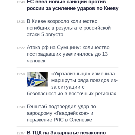
ЕС ввел новые санкции против
13:49
россии за усиление ударов по Киеву
В Киеве возросло количество
13:33
погибших в результате российской
атаки 5 августа
Атака рф на Сумщину: количество
13:22
пострадавших увеличилось до 13
человек
«Укрзализныця» изменила
12:58
маршруты ряда поездов из-
за ситуации с
безопасностью в восточных регионах
Генштаб подтвердил удар по
12:49
аэродрому «Гвардейское» и
поражение РЛС в Оленевке
В ТЦК на Закарпатье незаконно
12:07