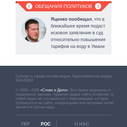
ОБЕЩАНИЯ ПОЛИТИКОВ
Яценко пообещал
, что в
ближайшее время подаст
исковое заявление в суд
относительно повышения
о
тарифов на воду в Умани
выде
Субъект в сфере онлайн-медиа. Идентификатор медиа –
R40-05063
© 2009—2026
«Слово и Дело»
.
Все права защищены и
охраняются законом. Администрация сайта оставляет за
собой право не соглашаться с информацией, которая
публикуется на сайте, владельцами или авторами которой
являются третьи лица.
УКР
РОС
О НАС