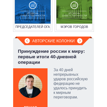
УРОВЕНЬ
УРОВЕНЬ
ОТВЕТСТВЕННОСТИ
ОТВЕТСТВЕННОСТИ
ПРЕДСЕДАТЕЛЕЙ ОГА
МЭРОВ ГОРОДОВ
АВТОРСКИЕ КОЛОНКИ
.
Принуждение россии к миру:
Охо
первые итоги 40-дневной
ли 
операции
соб
ы:
За 40 дней
а
непрерывных
е
ударов российскую
а –
федерацию не
удалось принудить
.
к мирным
ла
переговорам.
, а