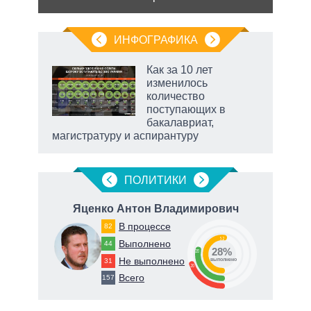
ИНФОГРАФИКА
Как за 10 лет
изменилось
не за
количество
асть
поступающих в
елью
бакалавриат,
магистратуру и аспирантуру
ПОЛИТИКИ
ч
Яценко Антон Владимирович
П
В процессе
82
52
Выполнено
44
28%
28
Не выполнено
31
о
выполнено
20
Всего
157