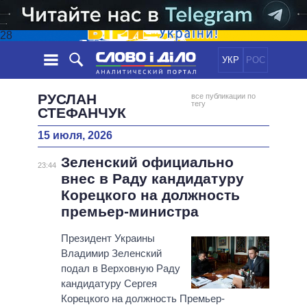
28
УКР
РОС
НОВОСТИ
РУСЛАН
все публикации по
тегу
СТЕФАНЧУК
ОБЕЩАНИЯ
ЛЕНТА
ПОЛИТИКА
15 июля, 2026
СОБЫТИЯ
ЭКОНОМИКА
ПОЛИТИКИ
Зеленский официально
23:44
СТАТЬИ
ОБЩЕСТВО
внес в Раду кандидатуру
ИНФОГРАФИКА
МНЕНИЯ
МИР
ВСЕ ПОЛИТИКИ
Корецкого на должность
ОБЗОРЫ
ПРЕЗИДЕНТ И ОФИС
премьер-министра
ВИДЕО
ДАЙДЖЕСТЫ
ВЕРХОВНАЯ РАДА
Президент Украины
ПОДДЕРЖАТЬ
КАБИНЕТ МИНИСТРОВ
Владимир Зеленский
ГЛАВЫ ОБЛАДМИНИСТРАЦИЙ
подал в Верховную Раду
СРАВНЕНИЕ ПОЛИТИКОВ
кандидатуру Сергея
МЭРЫ
Корецкого на должность Премьер-