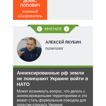
ДЕНИС
Д
чаще
ПОПОВИЧ
ПО
яжном
военный
в
обозреватель
обо
МНЕНИЯ
АЛЕКСЕЙ ЯКУБИН
тель
политолог
и
Аннексированные рф земли
Орд
О и
не помешают Украине войти в
под
НАТО
Юрид
МУС 
ии на
Может возникнуть вопрос, что делать с
проп
 по
аннексированными территориями и это
инфо
может стать формальным поводом для
попытки отказать Украине