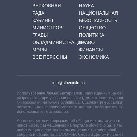
ВЕРХОВНАЯ
НАУКА
РАДА
НАЦИОНАЛЬНАЯ
КАБИНЕТ
БЕЗОПАСНОСТЬ
МИНИСТРОВ
ОБЩЕСТВО
ГЛАВЫ
ПОЛИТИКА
ОБЛАДМИНИСТРАЦИЙ
ПРАВО
МЭРЫ
ФИНАНСЫ
ВСЕ ПЕРСОНЫ
ЭКОНОМИКА
info@slovoidilo.ua
Использование любых материалов, размещённых на сайте,
разрешается при указании ссылки (для интернет-изданий —
гиперссылки) на www.slovoidilo.ua. Ссылка (гиперссылка)
обязательна вне зависимости от полного либо частичного
использования материалов.
Аналитическая информация об обещаниях политиков и
чиновников, размещенных на портале slovoidilo.ua, а также
информация о состоянии выполнения этих обещаний,
собрана и обработана ООО «ИА Слово и Дело» и является