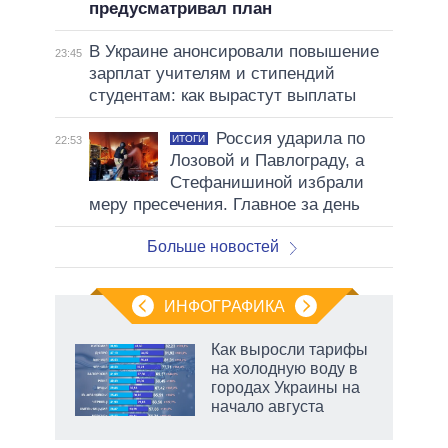
предусматривал план
В Украине анонсировали повышение
23:45
зарплат учителям и стипендий
студентам: как вырастут выплаты
Россия ударила по
ИТОГИ
22:53
Лозовой и Павлограду, а
Стефанишиной избрали
меру пресечения. Главное за день
Больше новостей
ИНФОГРАФИКА
Как выросли тарифы
о
на холодную воду в
городах Украины на
начало августа
ic
маги