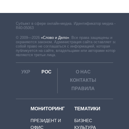
Субъект в сфере онлайн-медиа. Идентификатор медиа –
R40-05063
© 2009—2026
«Слово и Дело»
.
Все права защищены и
охраняются законом. Администрация сайта оставляет за
собой право не соглашаться с информацией, которая
публикуется на сайте, владельцами или авторами которой
являются третьи лица.
УКР
РОС
О НАС
КОНТАКТЫ
ПРАВИЛА
МОНИТОРИНГ
ТЕМАТИКИ
ПРЕЗИДЕНТ И
БИЗНЕС
ОФИС
КУЛЬТУРА