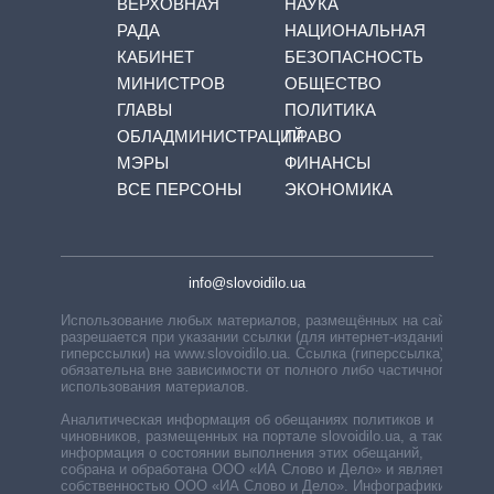
ВЕРХОВНАЯ
НАУКА
РАДА
НАЦИОНАЛЬНАЯ
КАБИНЕТ
БЕЗОПАСНОСТЬ
МИНИСТРОВ
ОБЩЕСТВО
ГЛАВЫ
ПОЛИТИКА
ОБЛАДМИНИСТРАЦИЙ
ПРАВО
МЭРЫ
ФИНАНСЫ
ВСЕ ПЕРСОНЫ
ЭКОНОМИКА
info@slovoidilo.ua
Использование любых материалов, размещённых на сайте,
разрешается при указании ссылки (для интернет-изданий —
гиперссылки) на www.slovoidilo.ua. Ссылка (гиперссылка)
обязательна вне зависимости от полного либо частичного
использования материалов.
Аналитическая информация об обещаниях политиков и
чиновников, размещенных на портале slovoidilo.ua, а также
информация о состоянии выполнения этих обещаний,
собрана и обработана ООО «ИА Слово и Дело» и является
собственностью ООО «ИА Слово и Дело». Инфографики,