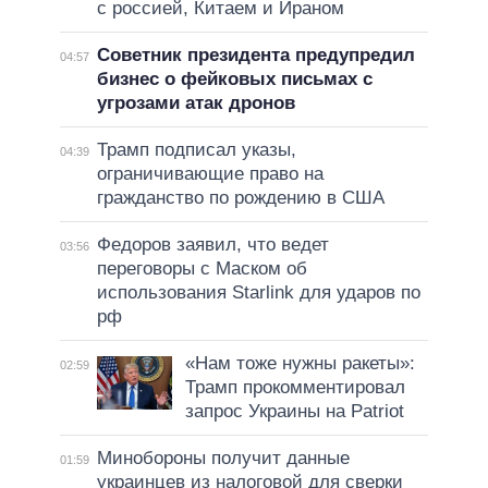
с россией, Китаем и Ираном
Советник президента предупредил
04:57
бизнес о фейковых письмах с
угрозами атак дронов
Трамп подписал указы,
04:39
ограничивающие право на
гражданство по рождению в США
Федоров заявил, что ведет
03:56
переговоры с Маском об
использования Starlink для ударов по
рф
«Нам тоже нужны ракеты»:
02:59
Трамп прокомментировал
запрос Украины на Patriot
Минобороны получит данные
01:59
украинцев из налоговой для сверки