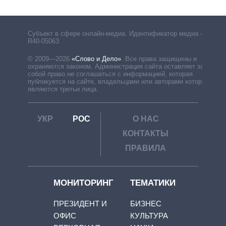
Субъект в сфере онлайн-медиа. Идентификатор медиа –
R40-05063
© 2009—2026
«Слово и Дело»
.
Все права защищены и
охраняются законом. Администрация сайта оставляет за
собой право не соглашаться с информацией, которая
публикуется на сайте, владельцами или авторами которой
являются третьи лица.
УКР
РОС
О НАС
КОНТАКТЫ
ПРАВИЛА
МОНИТОРИНГ
ТЕМАТИКИ
ПРЕЗИДЕНТ И
БИЗНЕС
ОФИС
КУЛЬТУРА