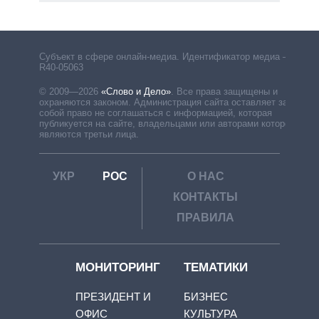
Субъект в сфере онлайн-медиа. Идентификатор медиа –
R40-05063
© 2009—2026
«Слово и Дело»
.
Все права защищены и
охраняются законом. Администрация сайта оставляет за
собой право не соглашаться с информацией, которая
публикуется на сайте, владельцами или авторами которой
являются третьи лица.
УКР
РОС
О НАС
КОНТАКТЫ
ПРАВИЛА
МОНИТОРИНГ
ТЕМАТИКИ
ПРЕЗИДЕНТ И
БИЗНЕС
ОФИС
КУЛЬТУРА