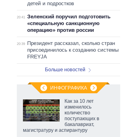
детей и подростков
Зеленский поручил подготовить
20:41
«специальную санкционную
операцию» против россии
Президент рассказал, сколько стран
20:39
присоединилось к созданию системы
FREYJA
Больше новостей
ИНФОГРАФИКА
Как за 10 лет
изменилось
не за
количество
асть
поступающих в
елью
бакалавриат,
магистратуру и аспирантуру