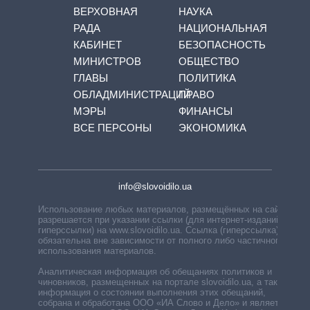
ВЕРХОВНАЯ
НАУКА
РАДА
НАЦИОНАЛЬНАЯ
КАБИНЕТ
БЕЗОПАСНОСТЬ
МИНИСТРОВ
ОБЩЕСТВО
ГЛАВЫ
ПОЛИТИКА
ОБЛАДМИНИСТРАЦИЙ
ПРАВО
МЭРЫ
ФИНАНСЫ
ВСЕ ПЕРСОНЫ
ЭКОНОМИКА
info@slovoidilo.ua
Использование любых материалов, размещённых на сайте,
разрешается при указании ссылки (для интернет-изданий —
гиперссылки) на www.slovoidilo.ua. Ссылка (гиперссылка)
обязательна вне зависимости от полного либо частичного
использования материалов.
Аналитическая информация об обещаниях политиков и
чиновников, размещенных на портале slovoidilo.ua, а также
информация о состоянии выполнения этих обещаний,
собрана и обработана ООО «ИА Слово и Дело» и является