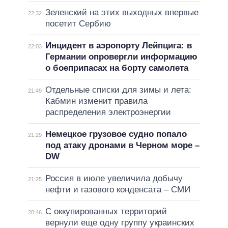
Зеленский на этих выходных впервые
22:32
посетит Сербию
Инцидент в аэропорту Лейпцига: в
22:03
Германии опровергли информацию
о боеприпасах на борту самолета
Отдельные списки для зимы и лета:
21:49
Кабмин изменит правила
распределения электроэнергии
Немецкое грузовое судно попало
21:29
под атаку дронами в Черном море –
DW
Россия в июле увеличила добычу
21:25
нефти и газового конденсата – СМИ
С оккупированных территорий
20:46
вернули еще одну группу украинских