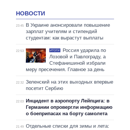
НОВОСТИ
В Украине анонсировали повышение
23:45
зарплат учителям и стипендий
студентам: как вырастут выплаты
Россия ударила по
ИТОГИ
22:53
Лозовой и Павлограду, а
Стефанишиной избрали
меру пресечения. Главное за день
Зеленский на этих выходных впервые
22:32
посетит Сербию
Инцидент в аэропорту Лейпцига: в
22:03
Германии опровергли информацию
о боеприпасах на борту самолета
Отдельные списки для зимы и лета:
21:49