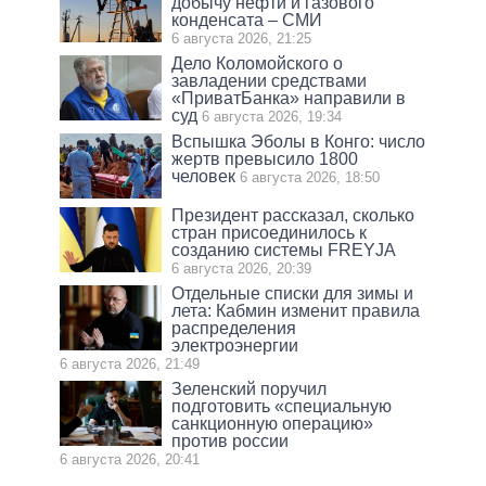
добычу нефти и газового
конденсата – СМИ
6 августа 2026, 21:25
Дело Коломойского о
завладении средствами
«ПриватБанка» направили в
суд
6 августа 2026, 19:34
Вспышка Эболы в Конго: число
жертв превысило 1800
человек
6 августа 2026, 18:50
Президент рассказал, сколько
стран присоединилось к
созданию системы FREYJA
6 августа 2026, 20:39
Отдельные списки для зимы и
лета: Кабмин изменит правила
распределения
электроэнергии
6 августа 2026, 21:49
Зеленский поручил
подготовить «специальную
санкционную операцию»
против россии
6 августа 2026, 20:41