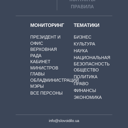
ПРАВИЛА
МОНИТОРИНГ
ТЕМАТИКИ
ПРЕЗИДЕНТ И
БИЗНЕС
ОФИС
КУЛЬТУРА
ВЕРХОВНАЯ
НАУКА
РАДА
НАЦИОНАЛЬНАЯ
КАБИНЕТ
БЕЗОПАСНОСТЬ
МИНИСТРОВ
ОБЩЕСТВО
ГЛАВЫ
ПОЛИТИКА
ОБЛАДМИНИСТРАЦИЙ
ПРАВО
МЭРЫ
ФИНАНСЫ
ВСЕ ПЕРСОНЫ
ЭКОНОМИКА
info@slovoidilo.ua