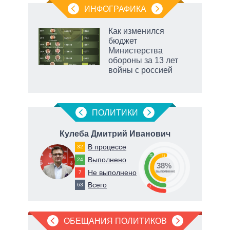
ИНФОГРАФИКА
 5
Как изменился
го
бюджет
сть
Министерства
ВР
обороны за 13 лет
войны с россией
ПОЛИТИКИ
ич
Кулеба Дмитрий Иванович
Ге
В процессе
32
38
51
Выполнено
24
38%
Не выполнено
7
о
выполнено
Всего
63
11
ОБЕЩАНИЯ ПОЛИТИКОВ