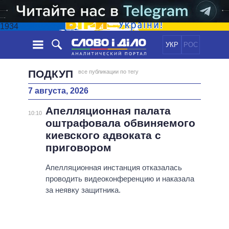
1934
УКР
РОС
НОВОСТИ
ПОДКУП
все публикации по тегу
7 августа, 2026
ОБЕЩАНИЯ
ЛЕНТА
ПОЛИТИКА
Апелляционная палата
СОБЫТИЯ
ЭКОНОМИКА
10:10
ПОЛИТИКИ
оштрафовала обвиняемого
СТАТЬИ
ОБЩЕСТВО
киевского адвоката с
ИНФОГРАФИКА
МНЕНИЯ
МИР
ВСЕ ПОЛИТИКИ
приговором
ОБЗОРЫ
ПРЕЗИДЕНТ И ОФИС
ВИДЕО
Апелляционная инстанция отказалась
ДАЙДЖЕСТЫ
ВЕРХОВНАЯ РАДА
проводить видеоконференцию и наказала
ПОДДЕРЖАТЬ
КАБИНЕТ МИНИСТРОВ
за неявку защитника.
ГЛАВЫ ОБЛАДМИНИСТРАЦИЙ
СРАВНЕНИЕ ПОЛИТИКОВ
МЭРЫ