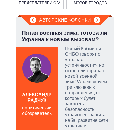
ПРЕДСЕДАТЕЛЕЙ ОГА
МЭРОВ ГОРОДОВ
АВТОРСКИЕ КОЛОНКИ
у:
Пятая военная зима: готова ли
Эво
Украина к новым вызовам?
пер
Дра
Новый Кабмин и
СНБО говорят о
«планах
устойчивости», но
скую
готова ли страна к
новой военной
дить
зиме?Анализируем
три ключевых
направления, от
АЛЕКСАНДР
которых будет
РАДЧУК
Д
зависеть
ПО
политический
безопасность
обозреватель
в
украинцев: защита
обо
неба, развитие сети
укрытий и