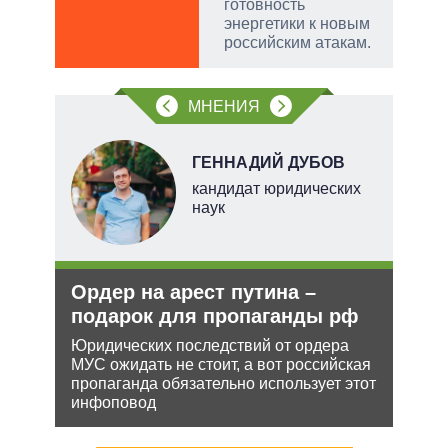
готовность
энергетики к новым
российским атакам.
МНЕНИЯ
ГЕННАДИЙ ДУБОВ
тель
кандидат юридических
наук
и
Ордер на арест путина –
Укр
О и
подарок для пропаганды рф
дец
теп
Юридических последствий от ордера
МУС ожидать не стоит, а вот российская
ии на
Деце
пропаганда обязательно использует этот
 по
позв
инфоповод
кото
без 